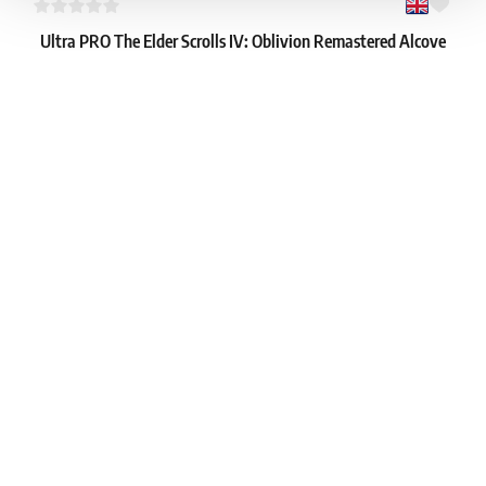
Ultra PRO The Elder Scrolls IV: Oblivion Remastered Alcove
Flip Deck Box
1
16.39 €
Dostępne: 3 szt.