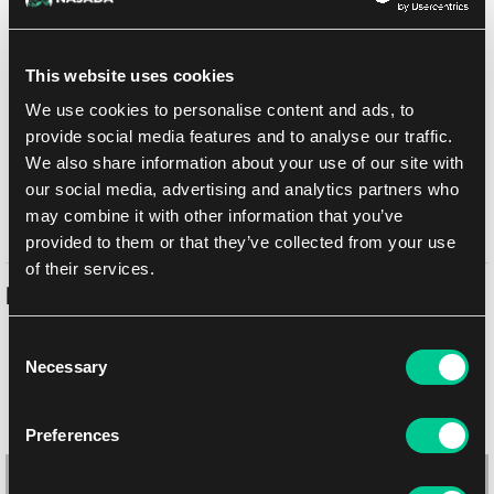
Dodaj do listy zakupów
This website uses cookies
We use cookies to personalise content and ads, to
Metody dostawy
provide social media features and to analyse our traffic.
UPS
14.08.2026
We also share information about your use of our site with
Odbiór osobisty w sklepie Brno
11.08.2026
our social media, advertising and analytics partners who
Odbiór osobisty w sklepie Brno
11.08.2026
may combine it with other information that you’ve
provided to them or that they’ve collected from your use
of their services.
Podobne produkty
Consent
Necessary
Selection
Preferences