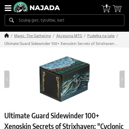
Magic: The Gathering
Akcesoria MTG
Pudełka na talie
Ultimate Guard Sidewinder 100+ Xenoskin Secrets of Strixhaven:
"Cyclonic Rift"
Ultimate Guard Sidewinder 100+
Xenoskin Secrets of Strixhaven: "Cyclonic