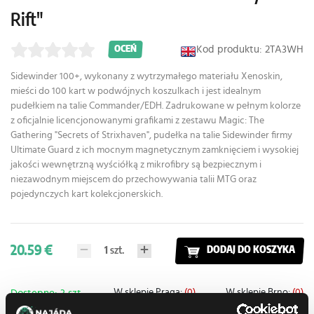
Rift"
Kod produktu: 2TA3WH
OCEŃ
Sidewinder 100+, wykonany z wytrzymałego materiału Xenoskin,
mieści do 100 kart w podwójnych koszulkach i jest idealnym
pudełkiem na talie Commander/EDH. Zadrukowane w pełnym kolorze
z oficjalnie licencjonowanymi grafikami z zestawu Magic: The
Gathering "Secrets of Strixhaven", pudełka na talie Sidewinder firmy
Ultimate Guard z ich mocnym magnetycznym zamknięciem i wysokiej
jakości wewnętrzną wyściółką z mikrofibry są bezpiecznym i
niezawodnym miejscem do przechowywania talii MTG oraz
pojedynczych kart kolekcjonerskich.
20.59 €
1
szt.
DODAJ DO KOSZYKA
W sklepie Praga:
(0)
W sklepie Brno:
(0)
Dostępne: 3 szt.