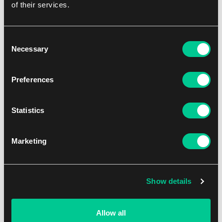
of their services.
Pokémon hrnek – Pikachu Evolve
Consent
8.19 €
Necessary
Selection
1
7.39 €
Skladem 1 ks
Preferences
Statistics
Marketing
Show details
Allow all
Pokémon hrnek – Pikachu Evolve