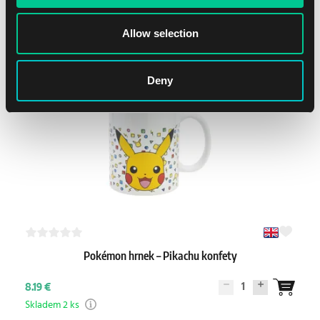
1
8.59 €
Allow selection
Skladem > 4 ks
Deny
Pokémon hrnek – Pikachu konfety
1
8.19 €
Skladem 2 ks