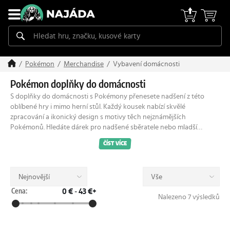
Vybavení domácnosti
Pokémon
Merchandise
Pokémon doplňky do domácnosti
S doplňky do domácnosti s Pokémony přenesete nadšení z této
oblíbené hry i mimo herní stůl. Každý kousek nabízí skvělé
zpracování a ikonický design s motivy těch nejznámějších
Pokémonů. Hledáte dárek pro nadšené sběratele nebo mladší
trenéry, kteří si chtějí stylově vyzdobit pokoj? Tady nesáhnete vedle.
ČÍST VÍCE
Jaké doplňky s Pokémony u nás najdete?
Vylaďte si herní koutek, kancelář nebo dětský pokoj. Co u nás
pořídíte nejčastěji?
Nejnovější
Vše
Keramické hrnky: Ranní káva nebo čaj z hrnku s vaším
Cena:
0 €
-
43 €+
oblíbeným Pokémonem vám hned zlepší den.
Nalezeno 7 výsledků
Budíky: Ráno je hned příjemnější, pokud vás probudí Pokéball
s roztomilým Pokémonem.
Plakáty a obrazy: Zarámované ilustrace z herního i
Všechny hrnečky a doplňky, které u nás prodáváme, jsou 100%