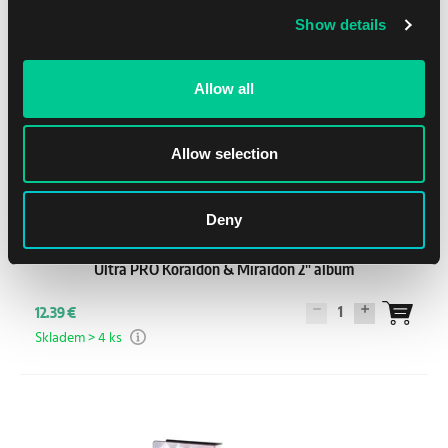
Show details
Allow all
Allow selection
Deny
Ultra PRO Koraidon & Miraidon 2" album
1
12.39 €
Skladem > 4 ks