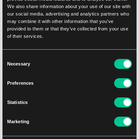
1
12.39 €
We also share information about your use of our site with
Skladem 2 ks
our social media, advertising and analytics partners who
may combine it with other information that you’ve
provided to them or that they’ve collected from your use
of their services.
Consent
Necessary
Selection
Preferences
Statistics
Ultra PRO Gallery Series: Shimmering Skyline 2" album
1
12.39 €
Marketing
Skladem > 4 ks