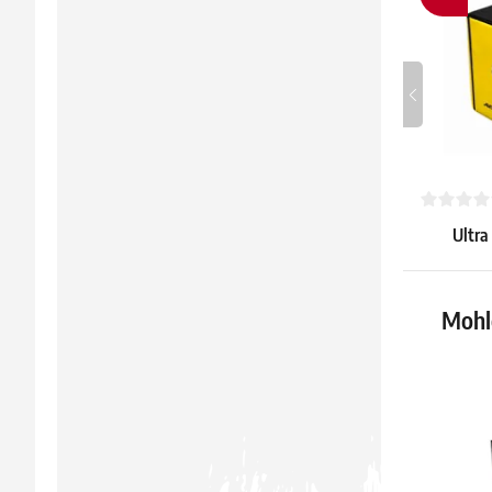
Ultra
"Chand
Alco
27.19 €
Mohlo
24.19 €
Skladem 3 