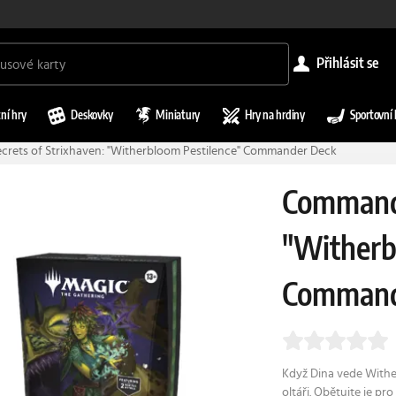
přihlásit se
ní hry
Deskovky
Miniatury
Hry na hrdiny
Sportovní 
rets of Strixhaven: "Witherbloom Pestilence" Commander Deck
Commande
"Witherb
Command
Když Dina vede Wither
oltáři. Obětujte je pro