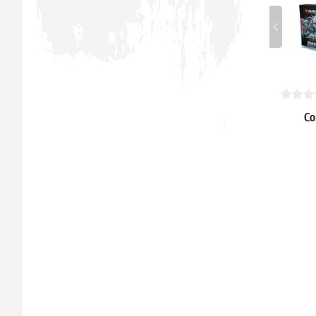
Co
Dra
313.19 
Skladem 