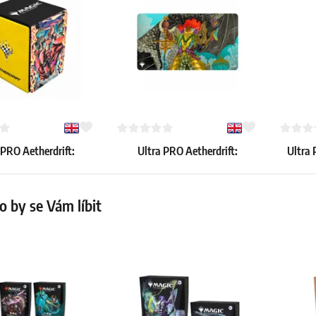
 PRO Aetherdrift:
Ultra PRO Aetherdrift:
Ultra 
ra, Spark Hunter"
"Caradora, Heart of Alacria"
T
ve Flip Deck Box
playmat
18.59 €
6.99 €
 by se Vám líbit
Skladem 4 ks
Skladem 
ks