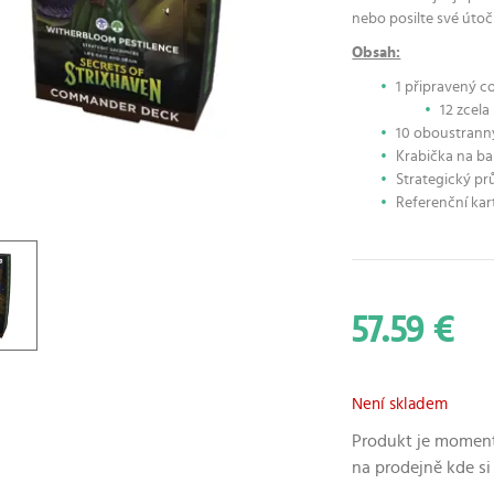
nebo posilte své útočn
Obsah:
1 připravený c
12 zcela
10 oboustrann
Krabička na ba
Strategický pr
Referenční kar
57.59 €
Není skladem
Produkt je moment
na prodejně kde si