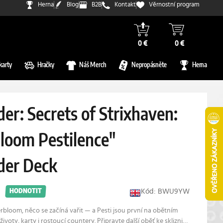
Herna
Blog
B2B
Kontakt
Věrnostní program
0 €
0 €
karty
Hračky
Náš Merch
Nepropásněte
Herna
r: Secrets of Strixhaven:
loom Pestilence"
er Deck
Kód: BWU9YW
HODNOTIT
bloom, něco se začíná vařit — a Pesti jsou první na obětním
 životy, karty i rostoucí countery. Připravte další oběť ke sklizni…