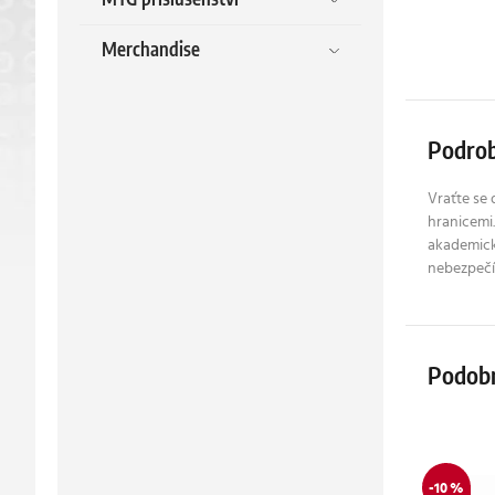
Merchandise
Podrob
Vraťte se 
hranicemi.
akademický
nebezpečí
Podob
-10 %