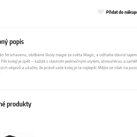
Přidat do náku
ný popis
do Strixhavenu, oblíbené školy magie ze světa Magic, a odhalte dávná tajemstv
 Pět kolejí je zpět – každá s vlastním jedinečným stylem, atmosférou a zam
ch objevů a ukažte, že právě vaše kolej je ta nejlepší. Mějte se však na poz
.
né produkty