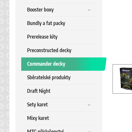
Booster boxy
Bundly a fat packy
Prerelease kity
Preconstructed decky
Commander decky
Sběratelské produkty
Draft Night
Sety karet
Mixy karet
MTG příslušenství