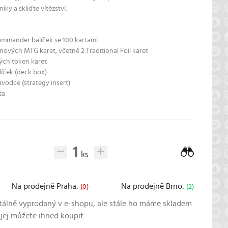
íky a skliďte vítězství.
ommander balíček se 100 kartami
 nových MTG karet, včetně 2 Traditional Foil karet
ých token karet
líček (deck box)
ůvodce (strategy insert)
ta
Na prodejně Praha:
Na prodejně Brno:
(0)
(2)
álně vyprodaný v e-shopu, ale stále ho máme skladem
 jej můžete ihned koupit.