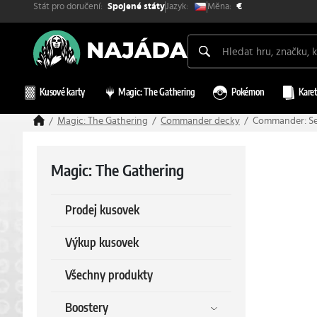
Stát pro doručení:
Měna:
Jazyk:
Spojené státy
€
Kusové karty
Magic: The Gathering
Pokémon
Karet
Magic: The Gathering
Commander decky
Commander: Sec
Magic: The Gathering
Prodej kusovek
Výkup kusovek
Všechny produkty
Boostery