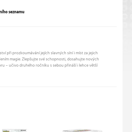
pního seznamu
í při prozkoumávání jejích slavných síní i míst za jejich
ěřením magie. Zlepšujte své schopnosti, dosahujte nových
oru – učivo druhého ročníku s sebou přináší i lehce větší