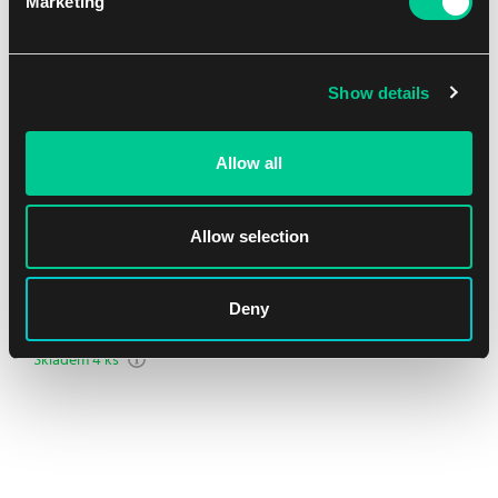
Marketing
NEW
Show details
Allow all
Allow selection
Ultra PRO Zippered premium PRO-Binder – 9 kapes (černé)
Deny
1
23.79 €
Skladem 4 ks