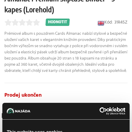
kapes (Lorehold)
Kód: 31R45Z
HODNOTIT
Prémiové album s pouzdrem Cards Almanac nabízí stylové a bezpečné
uložení vašich karet v elegantním knižním provedení. Díky praktickým
bočním výřezům se snadno vytahuje z police při vodorovném i svislém
uložení a elastický pásek udrží album bezpečně zavřené i při přenášení
bez pouzdra. Album obsahuje 20 stran s 18 kapsami na stránku a
pojme až 360 karet, včetně dvojitě obalených. Ideální volba pro
sběratele, kteří chtějí své karty chránit přehledně, stylově a spolehlivě.
Prodej ukončen
Podobné produkty
This website uses cookies