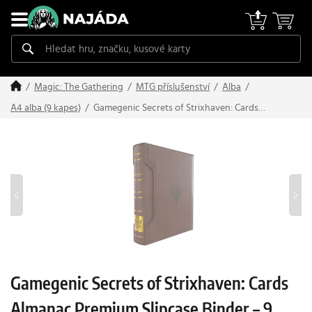
Magic: The Gathering
MTG příslušenství
Alba
Gamegenic Secrets of Strixhaven: Cards
A4 alba (9 kapes)
Almanac Premium Slipcase Binder – 9 kapes
(Lorehold)
Gamegenic Secrets of Strixhaven: Cards
Almanac Premium Slipcase Binder – 9