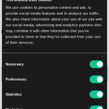
osobně na prodejně Brno
10. 8. 2026
We use cookies to personalise content and ads, to
provide social media features and to analyse our traffic.
osobně na prodejně Brno
10. 8. 2026
We also share information about your use of our site with
our social media, advertising and analytics partners who
may combine it with other information that you’ve
Podobné produkty
provided to them or that they’ve collected from your use
of their services.
Consent
Necessary
Selection
Preferences
Statistics
Dragon Shield malé obaly – Matte Amber (matné, oranžové, 60