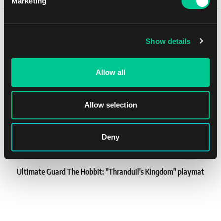
Marketing
ks)
Mohlo by se Vám líbit
1
5.79 €
Skladem > 12 ks
Show details
NEW
Allow all
Allow selection
Deny
Ultimate Guard The Hobbit: "Thranduil's Kingdom" playmat
1
15.59 €
Skladem 3 ks