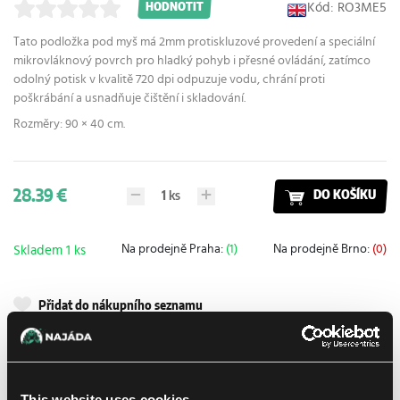
Kód: RO3ME5
HODNOTIT
Tato podložka pod myš má 2mm protiskluzové provedení a speciální
mikrovláknový povrch pro hladký pohyb i přesné ovládání, zatímco
odolný potisk v kvalitě 720 dpi odpuzuje vodu, chrání proti
poškrábání a usnadňuje čištění i skladování.
Rozměry: 90 × 40 cm.
28.39 €
1
ks
DO KOŠÍKU
Na prodejně Praha:
(1)
Na prodejně Brno:
(0)
Skladem 1 ks
Přidat do nákupního seznamu
Doručení k Vám
UPS
14. 8. 2026
This website uses cookies