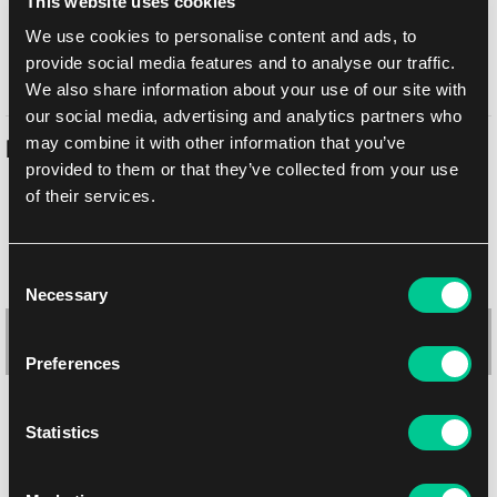
This website uses cookies
osobně na prodejně Brno
10. 8. 2026
We use cookies to personalise content and ads, to
provide social media features and to analyse our traffic.
osobně na prodejně Brno
10. 8. 2026
We also share information about your use of our site with
our social media, advertising and analytics partners who
may combine it with other information that you’ve
Podobné produkty
provided to them or that they’ve collected from your use
of their services.
-10 %
Consent
Necessary
Selection
Preferences
Statistics
hololive Official Card Game obaly Anya Melfissa (55 ks)