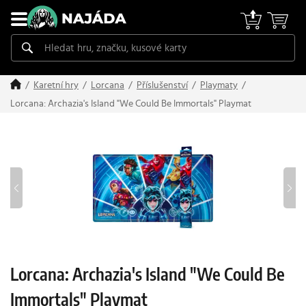
Karetní hry
Lorcana
Příslušenství
Playmaty
Lorcana: Archazia's Island "We Could Be Immortals" Playmat
Lorcana: Archazia's Island "We Could Be
Immortals" Playmat