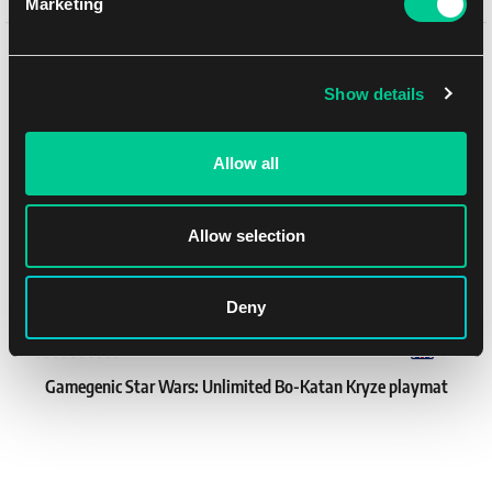
Marketing
8.99 €
1
7.99 €
Mohlo by se Vám líbit
Skladem 2 ks
Show details
NEW
Allow all
Allow selection
Deny
Gamegenic Star Wars: Unlimited Bo-Katan Kryze playmat
1
19.39 €
Skladem 2 ks