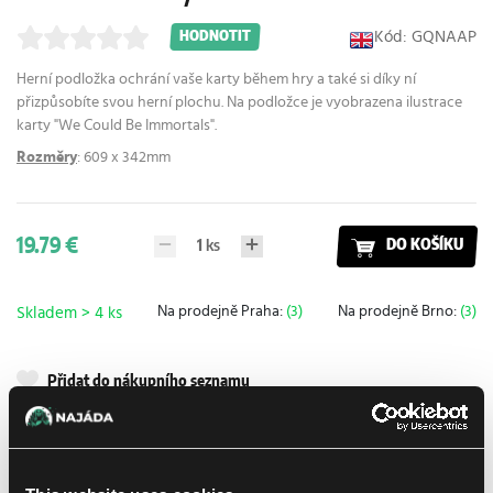
Kód: GQNAAP
HODNOTIT
Herní podložka ochrání vaše karty během hry a také si díky ní
přizpůsobíte svou herní plochu. Na podložce je vyobrazena ilustrace
karty "We Could Be Immortals".
Rozměry
: 609 x 342mm
19.79 €
1
ks
DO KOŠÍKU
Na prodejně Praha:
(3)
Na prodejně Brno:
(3)
Skladem > 4 ks
Přidat do nákupního seznamu
Doručení k Vám
UPS
14. 8. 2026