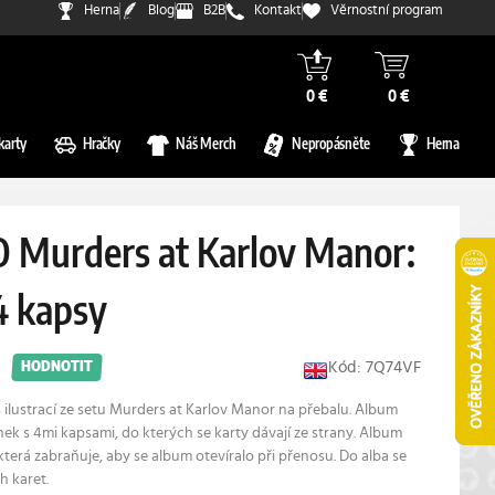
Herna
Blog
B2B
Kontakt
Věrnostní program
0 €
0 €
karty
Hračky
Náš Merch
Nepropásněte
Herna
O Murders at Karlov Manor:
4 kapsy
Kód: 7Q74VF
HODNOTIT
s ilustrací ze setu Murders at Karlov Manor na přebalu. Album
ek s 4mi kapsami, do kterých se karty dávají ze strany. Album
terá zabraňuje, aby se album otevíralo při přenosu. Do alba se
h karet.