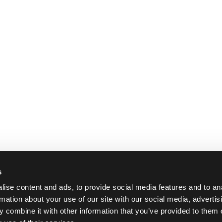
22.19 €
6.99 €
 2 ks
Skladem > 8 ks
Skladem 
s
ise content and ads, to provide social media features and to an
rmation about your use of our site with our social media, advertis
 combine it with other information that you’ve provided to them o