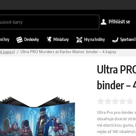
přihlásit se
ní hry
Deskovky
Miniatury
Hry na hrdiny
Sportovní 
(4 kapsy)
Ultra PRO Murders at Karlov Manor: binder – 4 kapsy
Ultra PR
binder – 
Ultra Pro pro-binder 
obsahuje dvacet strán
má elastickou gumu, k
vejde až 160 obalenýc