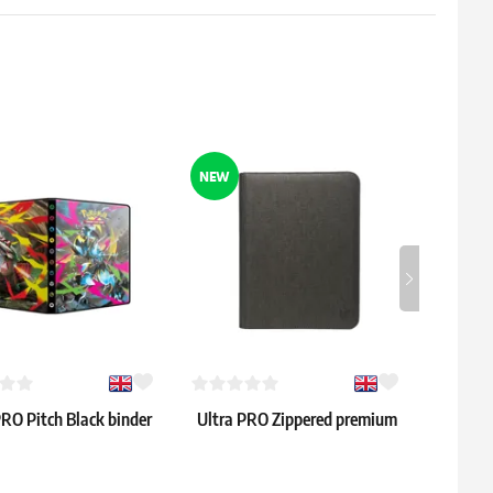
xhaven: "Harmonized
2023 playmat s tubou
io" Prime playmat
15.19 €
1 ks
Skladem 1 ks
NEW
PRO Pitch Black binder
Ultra PRO Zippered premium
– 4 kapsy
PRO-Binder – 9 kapes (černé)