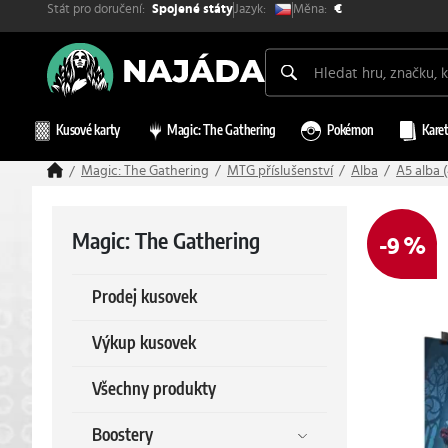
Stát pro doručení:
Měna:
Jazyk:
Spojené státy
€
Kusové karty
Magic: The Gathering
Pokémon
Karet
Magic: The Gathering
MTG příslušenství
Alba
A5 alba 
Magic: The Gathering
-9 %
Prodej kusovek
Výkup kusovek
Všechny produkty
Boostery