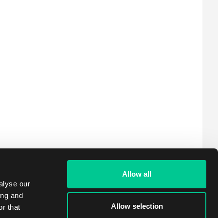
23.99 €
> 8 ks
Skladem 4 ks
Allow all
alyse our
ing and
Allow selection
r that