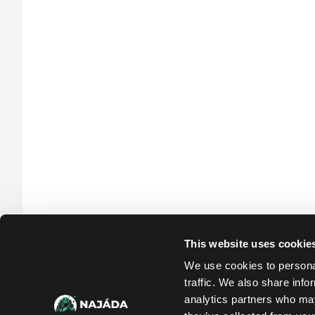
€
22.59 €
31.79 €
 4 ks
Skladem 1 ks
Skladem
This website uses cookie
We use cookies to personal
traffic. We also share info
analytics partners who may