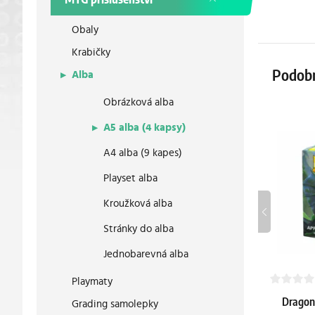
Obaly
Krabičky
Podob
Alba
Obrázková alba
A5 alba (4 kapsy)
A4 alba (9 kapes)
Playset alba
Kroužková alba
Stránky do alba
Jednobarevná alba
Playmaty
Guard The Hobbit:
Ultra PRO Energy – Grass
Dragon
Grading samolepky