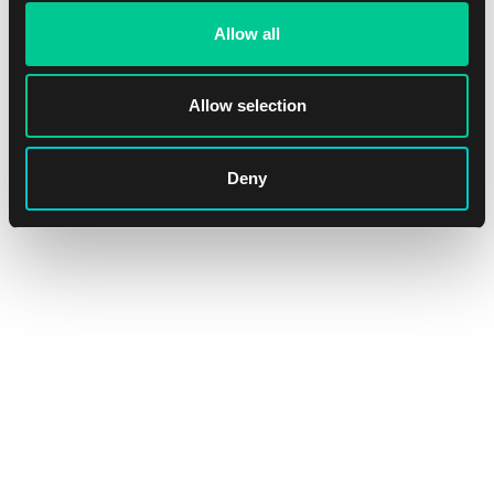
Allow all
Allow selection
Shadowverse: Evolve – Crossover Set: Cardfight!! Vanguard
Starter Deck – Sanctuary Knight Brigade
Deny
1
26.79 €
Skladem 3 ks