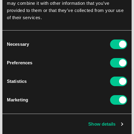
may combine it with other information that you’ve
provided to them or that they’ve collected from your use
Přidat do nákupního seznamu
of their services.
Doručení k Vám
Consent
Balíkovna
10. 8. 2026
Necessary
Selection
osobně na prodejně Praha
Již zítra
7. 8. 2026
osobně na prodejně Brno
10. 8. 2026
Preferences
Mohlo by se Vám líbit
Statistics
Marketing
Show details