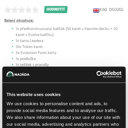
Kód: DG32GL
HODNOTIT
Balení obsahuje:
1x předkonstruovaný balíček (50 karet v hlavním decku + 20
karet v Evolve balíčku)
1x karta Leadera
10x Token karet
3x Evolution Point karty
1x podložka
1x sešítek s pravidly
1x Defence žeton
2x archy s žetony
This website uses cookies
44.19 €
1
ks
DO KOŠÍKU
We use cookies to personalise content and ads, to
39.79 €
provide social media features and to analyse our traffic.
We also share information about your use of our site with
Na prodejně Praha:
(0)
Na prodejně Brno:
(0)
Skladem > 8 ks
our social media, advertising and analytics partners who