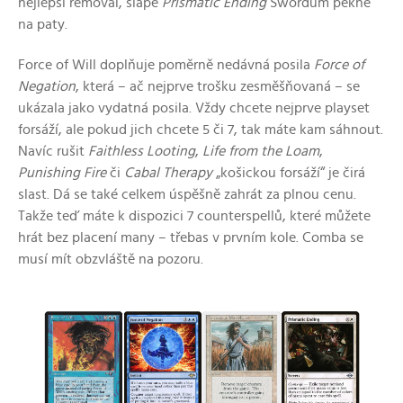
nejlepší removal, šlape
Prismatic Ending
Swordům pěkně
na paty.
Force of Will doplňuje poměrně nedávná posila
Force of
Negation
, která – ač nejprve trošku zesměšňovaná – se
ukázala jako vydatná posila. Vždy chcete nejprve playset
forsáží, ale pokud jich chcete 5 či 7, tak máte kam sáhnout.
Navíc rušit
Faithless Looting
,
Life from the Loam
,
Punishing Fire
či
Cabal Therapy
„košickou forsáží“ je čirá
slast. Dá se také celkem úspěšně zahrát za plnou cenu.
Takže teď máte k dispozici 7 counterspellů, které můžete
hrát bez placení many – třebas v prvním kole. Comba se
musí mít obzvláště na pozoru.