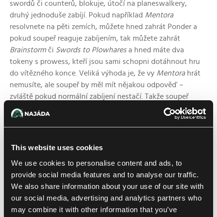
swordů či counterů, blokuje, útočí na planeswalkery,
druhý jednoduše zabíjí. Pokud například
Mentora
resolvnete na pěti zemích, můžete hned zahrát Ponder a
pokud soupeř reaguje zabíjením, tak můžete zahrát
Brainstorm
či
Swords to Plowhares
a hned máte dva
tokeny s prowess, kteří jsou sami schopni dotáhnout hru
do vítězného konce. Veliká výhoda je, že vy
Mentora
hrát
nemusíte, ale soupeř by měl mít nějakou odpověď –
zvláště pokud normální zabíjení nestačí. Takže soupeř
třeba od začátku hry drží na ruce
Toxic Deluge
nebo
Plague Engineera
a cíl nikde! (Celkem by se jim tady hodil
Brainstorm
.)
This website uses cookies
We use cookies to personalise content and ads, to
provide social media features and to analyse our traffic.
We also share information about your use of our site with
our social media, advertising and analytics partners who
may combine it with other information that you’ve