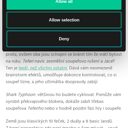
Allow all
Allow selection
Tím se dostávám k posledním třem kartám z maindecku:
Deny
Teferi, Time Raveler
,
Jace, the Mind Sculptor
a chuťovce
v podobě
Shark Typhoon
. Za prvé,
Teferi
a
Jace
slouží jako
proliz, ovšem oba jsou schopni se bránit tím že vrátí bytost
na ruku.
Teferi
navíc zesměšní soupeřovo rušení a
Jace
?
Ten je
lepší, než všichni ostatní
. Dává vám neomezeně
brainstorm efektů, umožňuje dokonce kontrolovat, co si
soupeř lízne, a jeho ultimátka doopravdy zabíjí.
Shark Typhoon
: většinou ho budete cyklovat. Pomůže vám
vyrobit překvapivého blokera, dokáže zabít třebas
soupeřova
Teferiho
nebo v hodně pozdní fázi hry i soupeře.
Země jsou klasických 10 feček, 2 duály a 8 basic landů.