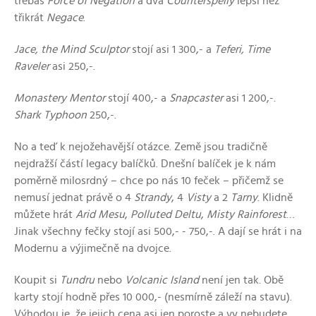
třebas
Force of Negation
a dva
Counterspelly
lepší než
třikrát
Negace
.
Jace, the Mind Sculptor
stojí asi 1 300,- a
Teferi, Time
Raveler
asi 250,-.
Monastery Mentor
stojí 400,- a
Snapcaster
asi 1 200,-.
Shark Typhoon
250,-.
No a teď k nejožehavější otázce. Země jsou tradičně
nejdražší částí legacy balíčků. Dnešní balíček je k nám
poměrně milosrdný – chce po nás 10 feček – přičemž se
nemusí jednat právě o 4
Strandy
, 4
Visty
a 2
Tarny
. Klidně
můžete hrát
Arid Mesu
,
Polluted Deltu
,
Misty Rainforest
…
Jinak všechny fečky stojí asi 500,- - 750,-. A dají se hrát i na
Modernu a výjimečně na dvojce.
Koupit si
Tundru
nebo
Volcanic Island
není jen tak. Obě
karty stojí hodně přes 10 000,- (nesmírně záleží na stavu).
Výhodou je, že jejich cena asi jen poroste a vy nebudete