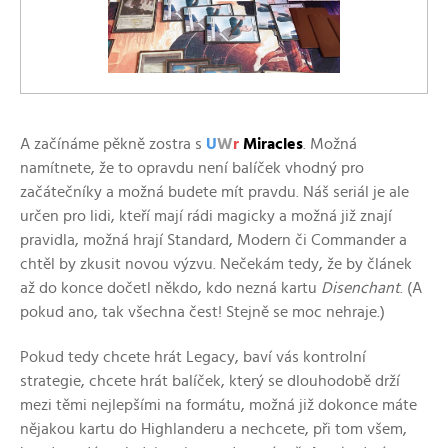
A začínáme pěkně zostra s
U
W
r
Miracles
. Možná
namítnete, že to opravdu není balíček vhodný pro
začátečníky a možná budete mít pravdu. Náš seriál je ale
určen pro lidi, kteří mají rádi magicky a možná již znají
pravidla, možná hrají Standard, Modern či Commander a
chtěl by zkusit novou výzvu. Nečekám tedy, že by článek
až do konce dočetl někdo, kdo nezná kartu
Disenchant
. (A
pokud ano, tak všechna čest! Stejně se moc nehraje.)
Pokud tedy chcete hrát Legacy, baví vás kontrolní
strategie, chcete hrát balíček, který se dlouhodobě drží
mezi těmi nejlepšími na formátu, možná již dokonce máte
nějakou kartu do Highlanderu a nechcete, při tom všem,