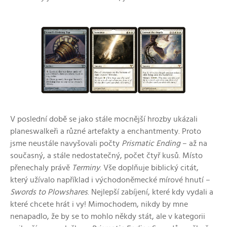
V poslední době se jako stále mocnější hrozby ukázali
planeswalkeři a různé artefakty a enchantmenty. Proto
jsme neustále navyšovali počty
Prismatic Ending
– až na
současný, a stále nedostatečný, počet čtyř kusů. Místo
přenechaly právě
Terminy
. Vše doplňuje biblický citát,
který užívalo například i východoněmecké mírové hnutí –
Swords to Plowshares
. Nejlepší zabíjení, které kdy vydali a
které chcete hrát i vy! Mimochodem, nikdy by mne
nenapadlo, že by se to mohlo někdy stát, ale v kategorii