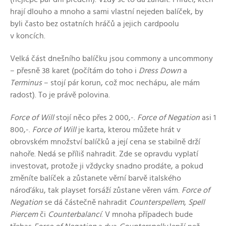
hrají dlouho a mnoho a sami vlastní nejeden balíček, by
byli často bez ostatních hráčů a jejich cardpoolu
v koncích.
Velká část dnešního balíčku jsou commony a uncommony
– přesně 38 karet (počítám do toho i
Dress Down
a
Terminus
– stojí pár korun, což moc nechápu, ale mám
radost). To je právě polovina.
Force of Will
stojí něco přes 2 000,-.
Force of Negation
asi 1
800,-.
Force of Will
je karta, kterou můžete hrát v
obrovském množství balíčků a její cena se stabilně drží
nahoře. Nedá se příliš nahradit. Zde se opravdu vyplatí
investovat, protože ji vždycky snadno prodáte, a pokud
změníte balíček a zůstanete věrní barvě italského
nároďáku, tak playset forsáží zůstane věren vám.
Force of
Negation
se dá částečně nahradit
Counterspellem
,
Spell
Piercem
či
Counterbalancí
. V mnoha případech bude