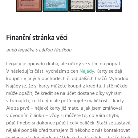
Finanční stránka věci
aneb legačka s Láďou Hruškou
Legacy je opravdu drahá, ale někdy se s tím dá poprat.
V následující části vycházím z cen
Najády
. Karty se dají
koupit i v jiných obchodech či od dalších hráčů. Výhodou
Najády je, že si karty můžete koupit z kreditu. Jistě někdo
může opáčit, že kredit se na účet dostane díky výhrám
v turnajích, ke kterým ale potřebujete maličkost – karty.
Ale za prvé – nějaké karty již máte, a jak jsem zmiňoval
v úvodním článku – vždy si můžete to, co Vám chybí,
půjčit nebo si dokonce půjčit celý balíček. Stačí se zastavit
nějaké pondělí před turnajem či někoho z nás kontaktovat
(nejlépe pár dní předem). Vždy se to dá zařídit. I hráči, kteří