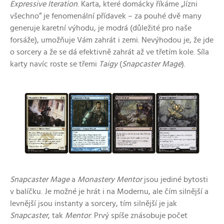
Expressive Iteration
. Karta, které domácky říkáme „lízni
všechno“ je fenomenální přídavek – za pouhé dvě many
generuje karetní výhodu, je modrá (důležité pro naše
forsáže), umožňuje Vám zahrát i zemi. Nevýhodou je, že jde
o sorcery a že se dá efektivně zahrát až ve třetím kole. Síla
karty navíc roste se třemi
Taigy
(
Snapcaster Mage
).
Snapcaster Mage
a
Monastery Mentor
jsou jediné bytosti
v balíčku. Je možné je hrát i na Modernu, ale čím silnější a
levnější jsou instanty a sorcery, tím silnější je jak
Snapcaster
, tak
Mentor
. Prvý spíše znásobuje počet