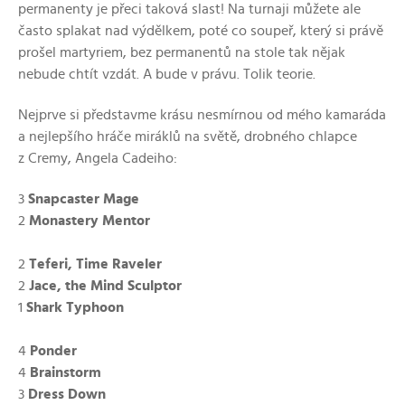
permanenty je přeci taková slast! Na turnaji můžete ale
často splakat nad výdělkem, poté co soupeř, který si právě
prošel martyriem, bez permanentů na stole tak nějak
nebude chtít vzdát. A bude v právu. Tolik teorie.
Nejprve si představme krásu nesmírnou od mého kamaráda
a nejlepšího hráče miráklů na světě, drobného chlapce
z Cremy, Angela Cadeiho:
3
Snapcaster Mage
2
Monastery Mentor
2
Teferi, Time Raveler
2
Jace, the Mind Sculptor
1
Shark Typhoon
4
Ponder
4
Brainstorm
3
Dress Down