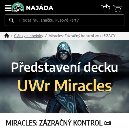
Miracles: Zázračný kontrol 📜 »LEGACY
Články a novinky
KRONIKA«
MIRACLES: ZÁZRAČNÝ KONTROL 📜