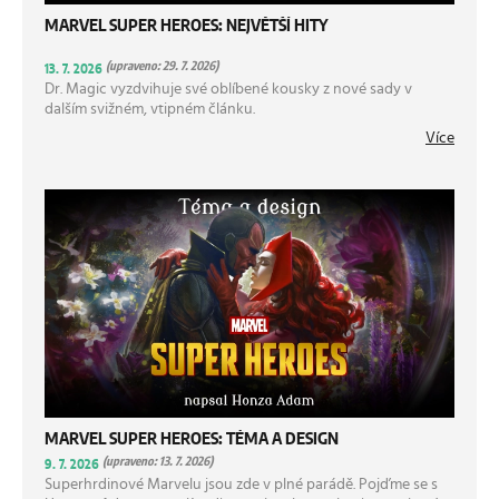
MARVEL SUPER HEROES: NEJVĚTŠÍ HITY
(upraveno: 29. 7. 2026)
13. 7. 2026
Dr. Magic vyzdvihuje své oblíbené kousky z nové sady v
dalším svižném, vtipném článku.
Více
MARVEL SUPER HEROES: TÉMA A DESIGN
(upraveno: 13. 7. 2026)
9. 7. 2026
Superhrdinové Marvelu jsou zde v plné parádě. Pojďme se s