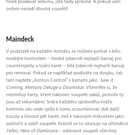
hned prodávat ledvinu, jste tady správně. A pokud vám
ovšem nevadí dlouhá souvětí!
Maindeck
V podstatě na každém formátu se můžete potkat s bílo-
modrým kontrolem – modrá (obecně nejlepší barva) pro
counterspelly a lízání karet – bílá (obecně nejhorší barva)
pro removal. Pokud se například podíváte na dvojku, tak
tam najdete „Azorius Control“ s kartami jako
Saw it
Coming
,
Memory Deluge
a
Doomskar
. Všimněte si, že
nezmiňuji karty, které nakonec soupeře zabíjí, protože ty
jsou až sekundární. Srdce každého správného hráče
kontrolu vás vede spíše k tomu zcounterovat dvě další
kouzla a líznout pět karet, než k takovým nízkostem jako
zaútočit a zabít soupeře. Krásně se to ukazuje na ultimátce
Teferi, Hero of Dominaria
– odstranit soupeři všechny