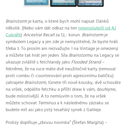
Brainstorm
je karta, o které bych mohl napsat článků
několik. (Nebo vám dát odkaz na ten
nejproslulejší od AJ
Cukráře
)
Ancestral Recall
za 12,- korun.
Brainstorm
je
symbolem Legacy a jen zde je nemyslitelné, že byste hráli
třeba 3. To prosím ani nezvažujte. I na Vintage je omezený
a můžete tak hrát jen jeden. Síla
Brainstormu
na Legacy se
ukazuje zvláště s fetchlandy jako
Flooded Strand
–
řekněme, že na ruce máte dvě neužitečné karty (removal
proti combu či counterování proti agresivnímu balíčku)
zahrajete
Brainstorm,
líznete tři nové kousky, dvě schováte
na vršek, odpálíte fetchku a příští draw k vám, doufejme,
bude milostivější. A to nemluvím o tom, že na vršek
můžete schovat
Terminus
a k následnému zázraku se
budete mít asi jako jistý tesařský synek z Galileje.
Prolizy doplňuje „zbrusu novinka“ (Štefan Margita) –