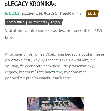
»LEGACY KRONIKA«
6. 1. 2022
(upraveno: 14. 10. 2024)
Tomáš Vlček
Magic
Competitive
Tournaments
Legacy
V druhém článku série se podíváme na control - UWr
Miracles.
Ahoj, jmenuji se Tomáš Vlček, hraji Legacy a doufám, že je
jen otázka času, kdy vy začnete také. Po krátkém, ale
doufám, že pochopitelném úvodu do problematicky
Legacy, kterou můžete nalézt
zde
, bychom mohli
pohovořit o prvním balíčku z naší série.