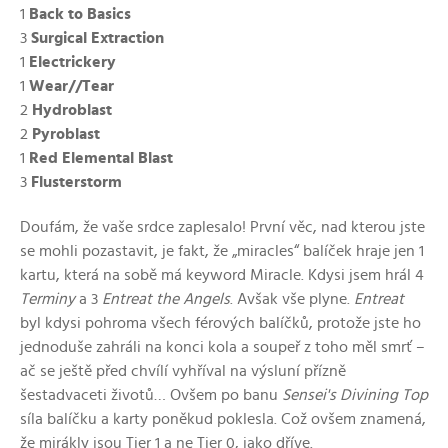
1
Back to Basics
3
Surgical Extraction
1
Electrickery
1
Wear//Tear
2
Hydroblast
2
Pyroblast
1
Red Elemental Blast
3
Flusterstorm
Doufám, že vaše srdce zaplesalo! První věc, nad kterou jste
se mohli pozastavit, je fakt, že „miracles“ balíček hraje jen 1
kartu, která na sobě má keyword Miracle. Kdysi jsem hrál 4
Terminy
a 3
Entreat the Angels
. Avšak vše plyne.
Entreat
byl kdysi pohroma všech férových balíčků, protože jste ho
jednoduše zahráli na konci kola a soupeř z toho měl smrť –
ač se ještě před chvílí vyhříval na výsluní přízně
šestadvaceti životů… Ovšem po banu
Sensei's Divining Top
síla balíčku a karty poněkud poklesla. Což ovšem znamená,
že mirákly jsou Tier 1 a ne Tier 0, jako dříve.