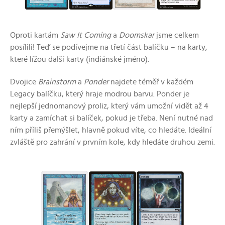
Oproti kartám
Saw It Coming
a
Doomskar
jsme celkem
posílili! Teď se podívejme na třetí část balíčku – na karty,
které lížou další karty (indiánské jméno).
Dvojice
Brainstorm
a
Ponder
najdete téměř v každém
Legacy balíčku, který hraje modrou barvu. Ponder je
nejlepší jednomanový proliz, který vám umožní vidět až 4
karty a zamíchat si balíček, pokud je třeba. Není nutné nad
ním příliš přemýšlet, hlavně pokud víte, co hledáte. Ideální
zvláště pro zahrání v prvním kole, kdy hledáte druhou zemi.