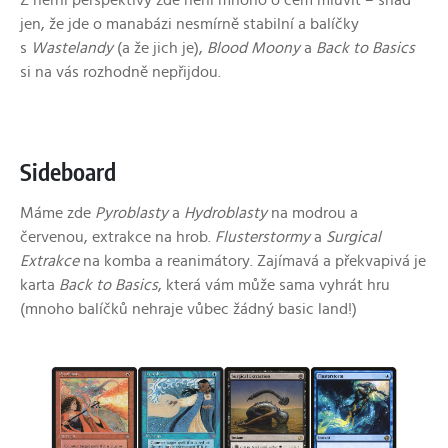
Z herní perspektivy zde není mnoho o čem mluvit – snad
jen, že jde o manabázi nesmírně stabilní a balíčky
s
Wastelandy
(a že jich je),
Blood Moony
a
Back to Basics
si na vás rozhodně nepřijdou.
Sideboard
Máme zde
Pyroblasty
a
Hydroblasty
na modrou a
červenou, extrakce na hrob.
Flusterstormy
a
Surgical
Extrakce
na komba a reanimátory. Zajímavá a překvapivá je
karta
Back to Basics
, která vám může sama vyhrát hru
(mnoho balíčků nehraje vůbec žádný basic land!)