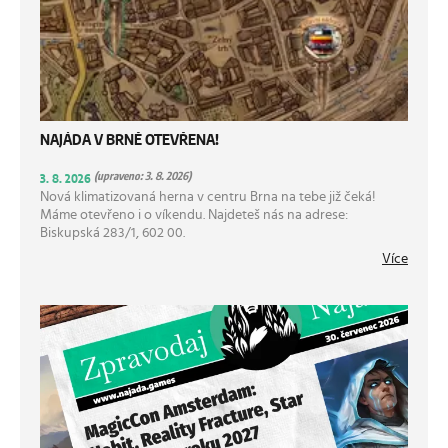
NAJÁDA V BRNĚ OTEVŘENA!
(upraveno: 3. 8. 2026)
3. 8. 2026
Nová klimatizovaná herna v centru Brna na tebe již čeká!
Máme otevřeno i o víkendu. Najdeteš nás na adrese:
Biskupská 283/1, 602 00.
Více