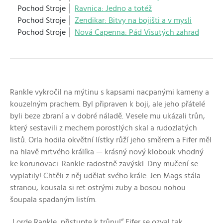
Pochod Stroje │
Ravnica: Jedno a totéž
Pochod Stroje │
Zendikar: Bitvy na bojišti a v mysli
Pochod Stroje │
Nová Capenna: Pád Visutých zahrad
Rankle vykročil na mýtinu s kapsami nacpanými kameny a
kouzelným prachem. Byl připraven k boji, ale jeho přátelé
byli beze zbraní a v dobré náladě. Vesele mu ukázali trůn,
který sestavili z mechem porostlých skal a rudozlatých
listů. Orla hodila okvětní lístky růží jeho směrem a Fifer měl
na hlavě mrtvého králíka — krásný nový klobouk vhodný
ke korunovaci. Rankle radostně zavýskl. Dny mučení se
vyplatily! Chtěli z něj udělat svého krále. Jen Mags stála
stranou, kousala si ret ostrými zuby a bosou nohou
šoupala spadaným listím.
„Lorde Rankle, přistupte k trůnu!“ Fifer se ozval tak