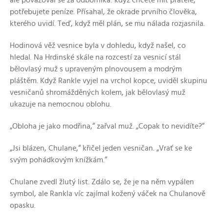
ale považoval se za odborníka: když chcete mít přátele,
potřebujete peníze. Přísahal, že okrade prvního člověka,
kterého uvidí. Teď, když měl plán, se mu nálada rozjasnila.
Hodinová věž vesnice byla v dohledu, když našel, co
hledal. Na Hrdinské skále na rozcestí za vesnicí stál
bělovlasý muž s upraveným plnovousem a modrým
pláštěm. Když Rankle vyjel na vrchol kopce, uviděl skupinu
vesničanů shromážděných kolem, jak bělovlasý muž
ukazuje na nemocnou oblohu.
„Obloha je jako modřina,“ zařval muž. „Copak to nevidíte?“
„Jsi blázen, Chulane,“ křičel jeden vesničan. „Vrať se ke
svým pohádkovým knížkám.“
Chulane zvedl žlutý list. Zdálo se, že je na něm vypálen
symbol, ale Rankla víc zajímal kožený váček na Chulanově
opasku.