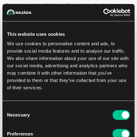
Rankle si povzdechl. Jeho zvědavost sice zkazila moment
překvapení, ale i tak měl kapsu plnou kouzelného prachu a
spoustu času dělat neplechu, když ta podívaná pominula.
Rankle vystoupil ze silnice, aby udělal místo pro královnin
This website uses cookies
kočár, ale Chulane před něj skočil. Dva rytíři se okamžitě
postavili vedle starce a namířili mu meče do očí.
We use cookies to personalise content and ads, to
provide social media features and to analyse our traffic.
„Prosím, dovolte mi promluvit s naší nejslavnější
We also share information about your use of our site with
královnou,“ prosil Chulane a uklonil se tak hluboko, že se
our social media, advertising and analytics partners who
jeho vousy téměř dotýkaly silnice. „Jen na slovíčko. Byl
may combine it with other information that you’ve
jsem nanejvýš vytrvalý!“
provided to them or that they’ve collected from your use
of their services.
Rankle se sehnul pod kočár dřív, než si ho někdo všiml.
Nad sebou uslyšel, jak se otevřely dveře kočáru. Když
královna vstoupila na cestu, ozvalo se šustění sukní. Stála
Consent
před klečícím Chulanem.
Necessary
Selection
Rankle vyhlédl loukotěmi kola a spatřil, jak se královnina
Preferences
ruka v rukavici lehce dotkla Chulanova ramene.