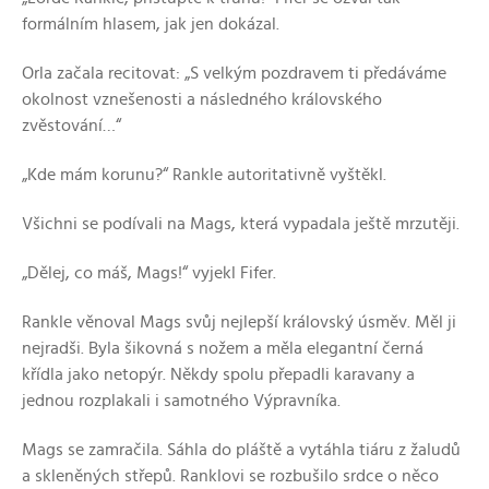
formálním hlasem, jak jen dokázal.
Orla začala recitovat: „S velkým pozdravem ti předáváme
okolnost vznešenosti a následného královského
zvěstování…“
„Kde mám korunu?“ Rankle autoritativně vyštěkl.
Všichni se podívali na Mags, která vypadala ještě mrzutěji.
„Dělej, co máš, Mags!“ vyjekl Fifer.
Rankle věnoval Mags svůj nejlepší královský úsměv. Měl ji
nejradši. Byla šikovná s nožem a měla elegantní černá
křídla jako netopýr. Někdy spolu přepadli karavany a
jednou rozplakali i samotného Výpravníka.
Mags se zamračila. Sáhla do pláště a vytáhla tiáru z žaludů
a skleněných střepů. Ranklovi se rozbušilo srdce o něco