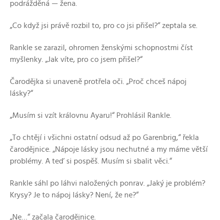
podrážděná — žena.
„Co když jsi právě rozbil to, pro co jsi přišel?“ zeptala se.
Rankle se zarazil, ohromen ženskými schopnostmi číst
myšlenky. „Jak víte, pro co jsem přišel?“
Čarodějka si unaveně protřela oči. „Proč chceš nápoj
lásky?“
„Musím si vzít královnu Ayaru!“ Prohlásil Rankle.
„To chtějí i všichni ostatní odsud až po Garenbrig,“ řekla
čarodějnice. „Nápoje lásky jsou nechutné a my máme větší
problémy. A teď si pospěš. Musím si sbalit věci.“
Rankle sáhl po láhvi naložených ponrav. „Jaký je problém?
Krysy? Je to nápoj lásky? Není, že ne?“
„Ne…“ začala čarodějnice.