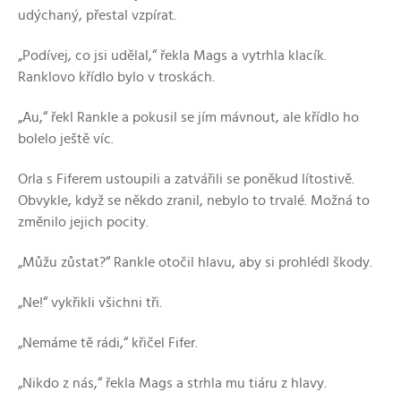
udýchaný, přestal vzpírat.
„Podívej, co jsi udělal,“ řekla Mags a vytrhla klacík.
Ranklovo křídlo bylo v troskách.
„Au,“ řekl Rankle a pokusil se jím mávnout, ale křídlo ho
bolelo ještě víc.
Orla s Fiferem ustoupili a zatvářili se poněkud lítostivě.
Obvykle, když se někdo zranil, nebylo to trvalé. Možná to
změnilo jejich pocity.
„Můžu zůstat?“ Rankle otočil hlavu, aby si prohlédl škody.
„Ne!“ vykřikli všichni tři.
„Nemáme tě rádi,“ křičel Fifer.
„Nikdo z nás,“ řekla Mags a strhla mu tiáru z hlavy.