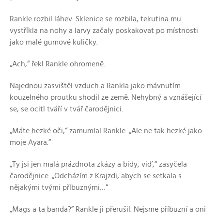
Rankle rozbil láhev. Sklenice se rozbila, tekutina mu
vystříkla na nohy a larvy začaly poskakovat po místnosti
jako malé gumové kuličky.
„Ach,“ řekl Rankle ohromeně.
Najednou zasvištěl vzduch a Rankla jako mávnutím
kouzelného proutku shodil ze země. Nehybný a vznášející
se, se ocitl tváří v tvář čarodějnici.
„Máte hezké oči,“ zamumlal Rankle. „Ale ne tak hezké jako
moje Ayara.“
„Ty jsi jen malá prázdnota zkázy a bídy, viď,“ zasyčela
čarodějnice. „Odcházím z Krajzdi, abych se setkala s
nějakými tvými příbuznými…“
„Mags a ta banda?“ Rankle ji přerušil. Nejsme příbuzní a oni