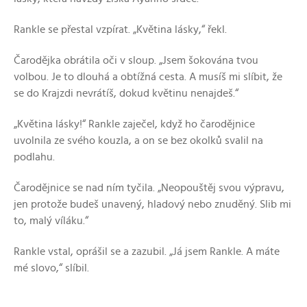
Rankle se přestal vzpírat. „Květina lásky,“ řekl.
Čarodějka obrátila oči v sloup. „Jsem šokována tvou
volbou. Je to dlouhá a obtížná cesta. A musíš mi slíbit, že
se do Krajzdi nevrátíš, dokud květinu nenajdeš.“
„Květina lásky!“ Rankle zaječel, když ho čarodějnice
uvolnila ze svého kouzla, a on se bez okolků svalil na
podlahu.
Čarodějnice se nad ním tyčila. „Neopouštěj svou výpravu,
jen protože budeš unavený, hladový nebo znuděný. Slib mi
to, malý víláku.“
Rankle vstal, oprášil se a zazubil. „Já jsem Rankle. A máte
mé slovo,“ slíbil.