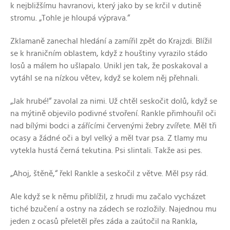
k nejbližšímu havranovi, který jako by se krčil v dutině
stromu. „Tohle je hloupá výprava.“
Zklamaně zanechal hledání a zamířil zpět do Krajzdi. Blížil
se k hraničním oblastem, když z houštiny vyrazilo stádo
losů a málem ho ušlapalo. Unikl jen tak, že poskakoval a
vytáhl se na nízkou větev, když se kolem něj přehnali.
„Jak hrubé!“ zavolal za nimi. Už chtěl seskočit dolů, když se
na mýtině objevilo podivné stvoření. Rankle přimhouřil oči
nad bílými bodci a zářícími červenými žebry zvířete. Měl tři
ocasy a žádné oči a byl velký a měl tvar psa. Z tlamy mu
vytekla hustá černá tekutina. Psi slintali. Takže asi pes.
„Ahoj, štěně,“ řekl Rankle a seskočil z větve. Měl psy rád.
Ale když se k němu přiblížil, z hrudi mu začalo vycházet
tiché bzučení a ostny na zádech se rozložily. Najednou mu
jeden z ocasů přeletěl přes záda a zaútočil na Rankla,