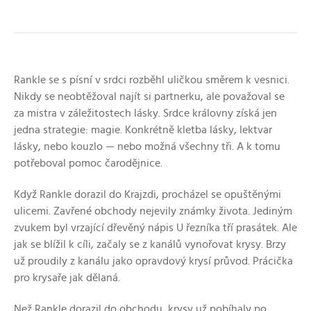
Rankle se s písní v srdci rozběhl uličkou směrem k vesnici.
Nikdy se neobtěžoval najít si partnerku, ale považoval se
za mistra v záležitostech lásky. Srdce královny získá jen
jedna strategie: magie. Konkrétně kletba lásky, lektvar
lásky, nebo kouzlo — nebo možná všechny tři. A k tomu
potřeboval pomoc čarodějnice.
Když Rankle dorazil do Krajzdi, procházel se opuštěnými
ulicemi. Zavřené obchody nejevily známky života. Jediným
zvukem byl vrzající dřevěný nápis U řezníka tří prasátek. Ale
jak se blížil k cíli, začaly se z kanálů vynořovat krysy. Brzy
už proudily z kanálu jako opravdový krysí průvod. Prácička
pro krysaře jak dělaná.
Než Rankle dorazil do obchodu, krysy už pobíhaly po