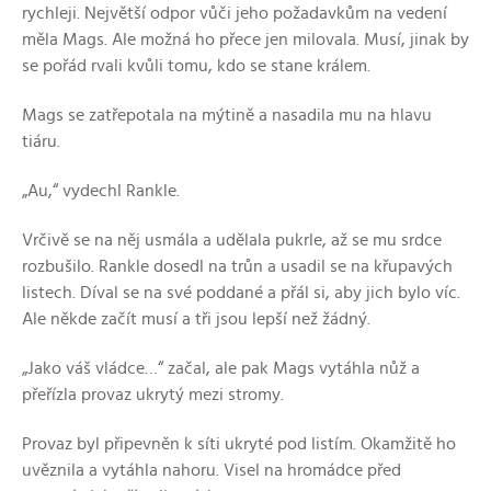
rychleji. Největší odpor vůči jeho požadavkům na vedení
měla Mags. Ale možná ho přece jen milovala. Musí, jinak by
se pořád rvali kvůli tomu, kdo se stane králem.
Mags se zatřepotala na mýtině a nasadila mu na hlavu
tiáru.
„Au,“ vydechl Rankle.
Vrčivě se na něj usmála a udělala pukrle, až se mu srdce
rozbušilo. Rankle dosedl na trůn a usadil se na křupavých
listech. Díval se na své poddané a přál si, aby jich bylo víc.
Ale někde začít musí a tři jsou lepší než žádný.
„Jako váš vládce…“ začal, ale pak Mags vytáhla nůž a
přeřízla provaz ukrytý mezi stromy.
Provaz byl připevněn k síti ukryté pod listím. Okamžitě ho
uvěznila a vytáhla nahoru. Visel na hromádce před