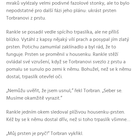
mraků vylézaly velmi podivné fazolové stonky, ale to bylo
nepodstatné pro další fázi jeho plánu: ukrást prsten
Torbranovi z prstu.
Rankle se posadil vedle spícího trpaslíka, ale ne příliš
blízko. Vytáhl z kapsy nějaký vílí prach a posypal jím zlatý
prsten. Potichu zamumlal zaklínadlo a byl rád, že to
funguje. Prsten se proměnil v housenku. Rankle stěží
ovládal své vzrušení, když se Torbranovi svezlo z prstu a
pomalu se sunulo po zemi k němu. Bohužel, než se k němu
dostal, trpaslík otevřel oči.
„Nemůžu uvěřit, že jsem usnul,“ řekl Torbran. „Seber se.
Musíme okamžitě vyrazit.“
Rankle jedním okem sledoval plíživou housenku-prsten.
Kéž by se k němu dostal dřív, než si toho trpaslík všimne…
„Můj prsten je pryč!“ Torbran vykřikl.