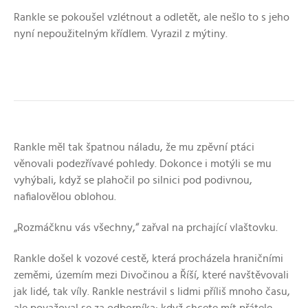
Rankle se pokoušel vzlétnout a odletět, ale nešlo to s jeho
nyní nepoužitelným křídlem. Vyrazil z mýtiny.
Rankle měl tak špatnou náladu, že mu zpěvní ptáci
věnovali podezřívavé pohledy. Dokonce i motýli se mu
vyhýbali, když se plahočil po silnici pod podivnou,
nafialovělou oblohou.
„Rozmáčknu vás všechny,“ zařval na prchající vlaštovku.
Rankle došel k vozové cestě, která procházela hraničními
zeměmi, územím mezi Divočinou a Říší, které navštěvovali
jak lidé, tak víly. Rankle nestrávil s lidmi příliš mnoho času,