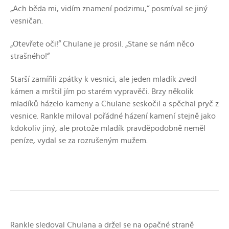
„Ach běda mi, vidím znamení podzimu,“ posmíval se jiný
vesničan.
„Otevřete oči!“ Chulane je prosil. „Stane se nám něco
strašného!“
Starší zamířili zpátky k vesnici, ale jeden mladík zvedl
kámen a mrštil jím po starém vypravěči. Brzy několik
mladíků házelo kameny a Chulane seskočil a spěchal pryč z
vesnice. Rankle miloval pořádné házení kamení stejně jako
kdokoliv jiný, ale protože mladík pravděpodobně neměl
peníze, vydal se za rozrušeným mužem.
Rankle sledoval Chulana a držel se na opačné straně