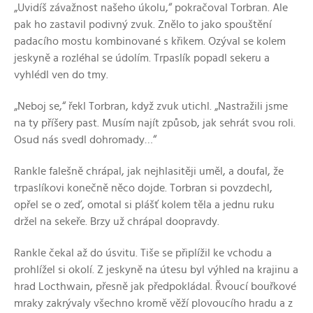
„Uvidíš závažnost našeho úkolu,“ pokračoval Torbran. Ale
pak ho zastavil podivný zvuk. Znělo to jako spouštění
padacího mostu kombinované s křikem. Ozýval se kolem
jeskyně a rozléhal se údolím. Trpaslík popadl sekeru a
vyhlédl ven do tmy.
„Neboj se,“ řekl Torbran, když zvuk utichl. „Nastražili jsme
na ty příšery past. Musím najít způsob, jak sehrát svou roli.
Osud nás svedl dohromady…“
Rankle falešně chrápal, jak nejhlasitěji uměl, a doufal, že
trpaslíkovi konečně něco dojde. Torbran si povzdechl,
opřel se o zeď, omotal si plášť kolem těla a jednu ruku
držel na sekeře. Brzy už chrápal doopravdy.
Rankle čekal až do úsvitu. Tiše se připlížil ke vchodu a
prohlížel si okolí. Z jeskyně na útesu byl výhled na krajinu a
hrad Locthwain, přesně jak předpokládal. Řvoucí bouřkové
mraky zakrývaly všechno kromě věží plovoucího hradu a z