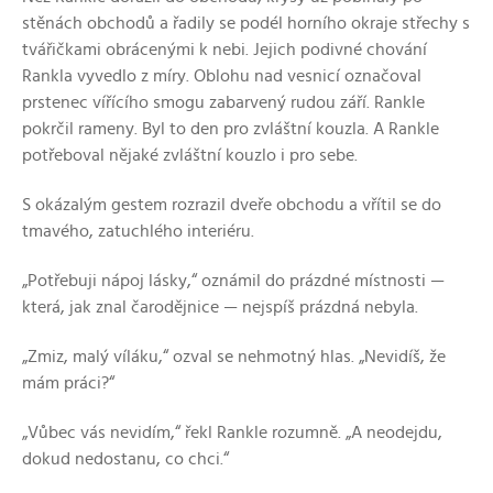
stěnách obchodů a řadily se podél horního okraje střechy s
tvářičkami obrácenými k nebi. Jejich podivné chování
Rankla vyvedlo z míry. Oblohu nad vesnicí označoval
prstenec vířícího smogu zabarvený rudou září. Rankle
pokrčil rameny. Byl to den pro zvláštní kouzla. A Rankle
potřeboval nějaké zvláštní kouzlo i pro sebe.
S okázalým gestem rozrazil dveře obchodu a vřítil se do
tmavého, zatuchlého interiéru.
„Potřebuji nápoj lásky,“ oznámil do prázdné místnosti —
která, jak znal čarodějnice — nejspíš prázdná nebyla.
„Zmiz, malý víláku,“ ozval se nehmotný hlas. „Nevidíš, že
mám práci?“
„Vůbec vás nevidím,“ řekl Rankle rozumně. „A neodejdu,
dokud nedostanu, co chci.“