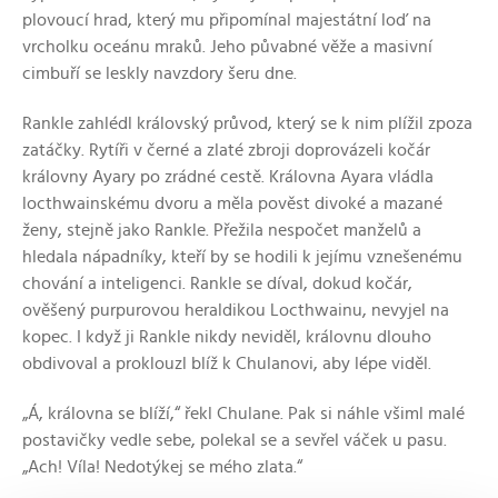
plovoucí hrad, který mu připomínal majestátní loď na
vrcholku oceánu mraků. Jeho půvabné věže a masivní
cimbuří se leskly navzdory šeru dne.
Rankle zahlédl královský průvod, který se k nim plížil zpoza
zatáčky. Rytíři v černé a zlaté zbroji doprovázeli kočár
královny Ayary po zrádné cestě. Královna Ayara vládla
locthwainskému dvoru a měla pověst divoké a mazané
ženy, stejně jako Rankle. Přežila nespočet manželů a
hledala nápadníky, kteří by se hodili k jejímu vznešenému
chování a inteligenci. Rankle se díval, dokud kočár,
ověšený purpurovou heraldikou Locthwainu, nevyjel na
kopec. I když ji Rankle nikdy neviděl, královnu dlouho
obdivoval a proklouzl blíž k Chulanovi, aby lépe viděl.
„Á, královna se blíží,“ řekl Chulane. Pak si náhle všiml malé
postavičky vedle sebe, polekal se a sevřel váček u pasu.
„Ach! Víla! Nedotýkej se mého zlata.“