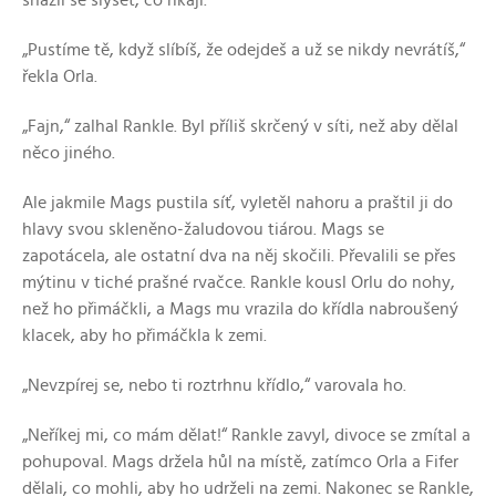
snažil se slyšet, co říkají.
„Pustíme tě, když slíbíš, že odejdeš a už se nikdy nevrátíš,“
řekla Orla.
„Fajn,“ zalhal Rankle. Byl příliš skrčený v síti, než aby dělal
něco jiného.
Ale jakmile Mags pustila síť, vyletěl nahoru a praštil ji do
hlavy svou skleněno-žaludovou tiárou. Mags se
zapotácela, ale ostatní dva na něj skočili. Převalili se přes
mýtinu v tiché prašné rvačce. Rankle kousl Orlu do nohy,
než ho přimáčkli, a Mags mu vrazila do křídla nabroušený
klacek, aby ho přimáčkla k zemi.
„Nevzpírej se, nebo ti roztrhnu křídlo,“ varovala ho.
„Neříkej mi, co mám dělat!“ Rankle zavyl, divoce se zmítal a
pohupoval. Mags držela hůl na místě, zatímco Orla a Fifer
dělali, co mohli, aby ho udrželi na zemi. Nakonec se Rankle,