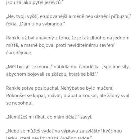
jsou zlí jako pytel jezevců.“
„Ne, tvoji vyšší, erudovanější a méně neukáznění příbuzní,“
řekla. „Dám ti na vybranou.“
Rankle už byl unavený z toho, že je tak dlouho na jednom
místě, a marně bojoval proti neviditelnému sevření
čarodějnice.
„Měl bys jít se mnou,“ nabídla mu čarodějka. „Spojíme síly,
abychom bojovali se zkázou, která se blíží.“
Rankle sotva poslouchal. Nehýbat se bylo mučení.
Pokoušel se kopat, mávat, drápat a kousat, ale žádný sval
se nepohnul.
„Nemůžeš mi říkat, co mám dělat!“ zavyl.
„Nebo se můžeš vydat na výpravu za zvláštní květinou
lásky, která navždy získá Ayařino srdce.“