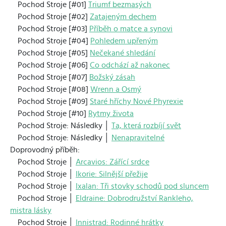
Pochod Stroje [#01]
Triumf bezmasých
Pochod Stroje [#02]
Zatajeným dechem
Pochod Stroje [#03]
Příběh o matce a synovi
Pochod Stroje [#04]
Pohledem upřeným
Pochod Stroje [#05]
Nečekané shledání
Pochod Stroje [#06]
Co odchází až nakonec
Pochod Stroje [#07]
Božský zásah
Pochod Stroje [#08]
Wrenn a Osmý
Pochod Stroje [#09]
Staré hříchy Nové Phyrexie
Pochod Stroje [#10]
Rytmy života
Pochod Stroje: Následky │
Ta, která rozbíjí svět
Pochod Stroje: Následky │
Nenapravitelné
Doprovodný příběh:
Pochod Stroje │
Arcavios: Zářící srdce
Pochod Stroje │
Ikorie: Silnější přežije
Pochod Stroje │
Ixalan: Tři stovky schodů pod sluncem
Pochod Stroje │
Eldraine: Dobrodružství Rankleho,
mistra lásky
Pochod Stroje │
Innistrad: Rodinné hrátky