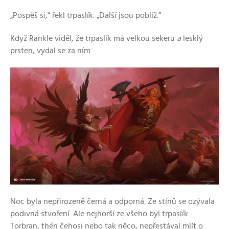
„Pospěš si,“ řekl trpaslík. „Další jsou poblíž.“
Když Rankle viděl, že trpaslík má velkou sekeru
a
lesklý
prsten, vydal se za ním.
Noc byla nepřirozeně černá a odporná. Ze stínů se ozývala
podivná stvoření. Ale nejhorší ze všeho byl trpaslík.
Torbran, thén čehosi nebo tak něco, nepřestával mlít o