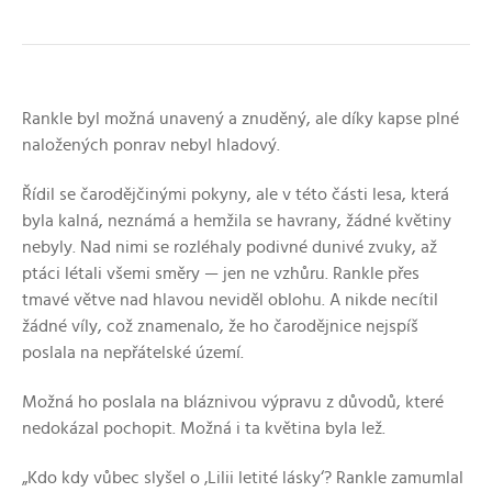
Rankle byl možná unavený a znuděný, ale díky kapse plné
naložených ponrav nebyl hladový.
Řídil se čarodějčinými pokyny, ale v této části lesa, která
byla kalná, neznámá a hemžila se havrany, žádné květiny
nebyly. Nad nimi se rozléhaly podivné dunivé zvuky, až
ptáci létali všemi směry — jen ne vzhůru. Rankle přes
tmavé větve nad hlavou neviděl oblohu. A nikde necítil
žádné víly, což znamenalo, že ho čarodějnice nejspíš
poslala na nepřátelské území.
Možná ho poslala na bláznivou výpravu z důvodů, které
nedokázal pochopit. Možná i ta květina byla lež.
„Kdo kdy vůbec slyšel o ‚Lilii letité lásky‘? Rankle zamumlal