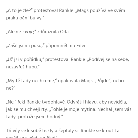
„A to je zlé?“ protestoval Rankle. „Mags používá ve svém
praku oční bulvy.“
„Ale ne
svoje
,“ zdůraznila Orla.
„Zašil jsi mi pusu,“ připomněl mu Fifer.
„Už jsi v pořádku,“ protestoval Rankle. „Podívej se na sebe,
nezavřeš hubu.“
„My tě tady nechceme,“ opakovala Mags. „Půjdeš, nebo
ne?“
„Ne,“ řekl Rankle tvrdohlavě. Odvrátil hlavu, aby neviděla,
jak se mu chvějí rty. „Tohle je moje mýtina. Nechal jsem vás
tady, protože jsem hodný.“
Tři víly se k sobě tiskly a šeptaly si. Rankle se kroutil a