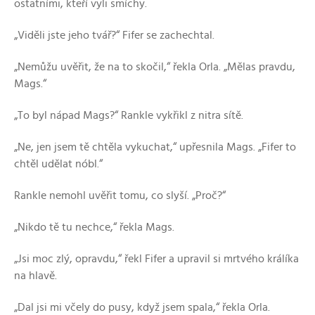
ostatními, kteří vyli smíchy.
„Viděli jste jeho tvář?“ Fifer se zachechtal.
„Nemůžu uvěřit, že na to skočil,“ řekla Orla. „Mělas pravdu,
Mags.“
„To byl nápad Mags?“ Rankle vykřikl z nitra sítě.
„Ne, jen jsem tě chtěla vykuchat,“ upřesnila Mags. „Fifer to
chtěl udělat nóbl.“
Rankle nemohl uvěřit tomu, co slyší. „Proč?“
„Nikdo tě tu nechce,“ řekla Mags.
„Jsi moc zlý, opravdu,“ řekl Fifer a upravil si mrtvého králíka
na hlavě.
„Dal jsi mi včely do pusy, když jsem spala,“ řekla Orla.