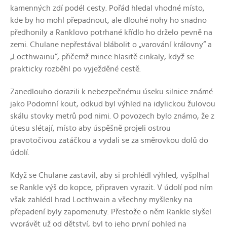
kamenných zdí podél cesty. Pořád hledal vhodné místo,
kde by ho mohl přepadnout, ale dlouhé nohy ho snadno
předhonily a Ranklovo potrhané křídlo ho drželo pevně na
zemi. Chulane nepřestával blábolit o „varování královny“ a
„Locthwainu“, přičemž mince hlasitě cinkaly, když se
prakticky rozběhl po vyježděné cestě.
Zanedlouho dorazili k nebezpečnému úseku silnice známé
jako Podomní kout, odkud byl výhled na idylickou žulovou
skálu stovky metrů pod nimi. O povozech bylo známo, že z
útesu slétají, místo aby úspěšně projeli ostrou
pravotočivou zatáčkou a vydali se za směrovkou dolů do
údolí.
Když se Chulane zastavil, aby si prohlédl výhled, vyšplhal
se Rankle výš do kopce, připraven vyrazit. V údolí pod ním
však zahlédl hrad Locthwain a všechny myšlenky na
přepadení byly zapomenuty. Přestože o něm Rankle slyšel
vyprávět už od dětství, byl to jeho první pohled na