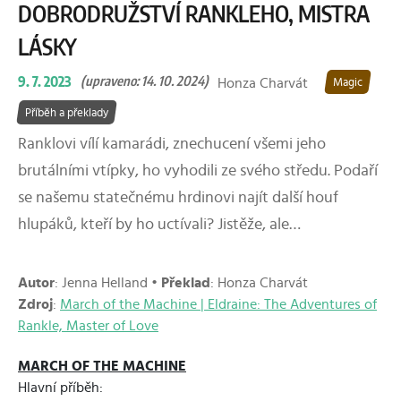
DOBRODRUŽSTVÍ RANKLEHO, MISTRA
LÁSKY
9. 7. 2023
(upraveno: 14. 10. 2024)
Honza Charvát
Magic
Příběh a překlady
Ranklovi vílí kamarádi, znechucení všemi jeho
brutálními vtípky, ho vyhodili ze svého středu. Podaří
se našemu statečnému hrdinovi najít další houf
hlupáků, kteří by ho uctívali? Jistěže, ale…
Autor
: Jenna Helland •
Překlad
: Honza Charvát
Zdroj
:
March of the Machine | Eldraine: The Adventures of
Rankle, Master of Love
MARCH OF THE MACHINE
Hlavní příběh: