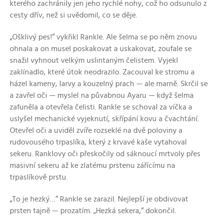
kterého zachránily jen jeho rychlé nohy, což ho odsunulo z
cesty dřív, než si uvědomil, co se děje.
„Ošklivý pes!“ vykřikl Rankle. Ale šelma se po něm znovu
ohnala a on musel poskakovat a uskakovat, zoufale se
snažil vyhnout velkým uslintaným čelistem. Vyjekl
zaklínadlo, které útok neodrazilo. Zacouval ke stromu a
házel kameny, larvy a kouzelný prach — ale marně. Skrčil se
a zavřel oči — myslel na půvabnou Ayaru — když šelma
zafuněla a otevřela čelisti. Rankle se schoval za víčka a
uslyšel mechanické vyjeknutí, skřípání kovu a čvachtání.
Otevřel oči a uviděl zvíře rozseklé na dvě poloviny a
rudovousého trpaslíka, který z krvavé kaše vytahoval
sekeru. Ranklovy oči přeskočily od sáknoucí mrtvoly přes
masivní sekeru až ke zlatému prstenu zářícímu na
trpaslíkově prstu.
„To je hezký…“ Rankle se zarazil. Nejlepší je obdivovat
prsten tajně — prozatím. „Hezká sekera,“ dokončil.