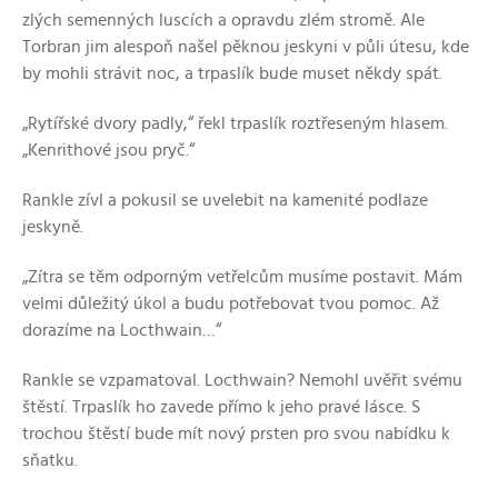
zlých semenných luscích a opravdu zlém stromě. Ale
Torbran jim alespoň našel pěknou jeskyni v půli útesu, kde
by mohli strávit noc, a trpaslík bude muset někdy spát.
„Rytířské dvory padly,“ řekl trpaslík roztřeseným hlasem.
„Kenrithové jsou pryč.“
Rankle zívl a pokusil se uvelebit na kamenité podlaze
jeskyně.
„Zítra se těm odporným vetřelcům musíme postavit. Mám
velmi důležitý úkol a budu potřebovat tvou pomoc. Až
dorazíme na Locthwain…“
Rankle se vzpamatoval. Locthwain? Nemohl uvěřit svému
štěstí. Trpaslík ho zavede přímo k jeho pravé lásce. S
trochou štěstí bude mít nový prsten pro svou nabídku k
sňatku.