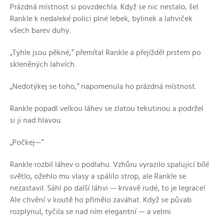
Prázdná místnost si povzdechla. Když se nic nestalo, šel
Rankle k nedaleké polici plné lebek, bylinek a lahviček
všech barev duhy.
„Tyhle jsou pěkné,“ přemítal Rankle a přejížděl prstem po
skleněných lahvích.
„Nedotýkej se toho,“ napomenula ho prázdná místnost.
Rankle popadl velkou láhev se zlatou tekutinou a podržel
si ji nad hlavou.
„Počkej—“
Rankle rozbil láhev o podlahu. Vzhůru vyrazilo spalující bílé
světlo, ožehlo mu vlasy a spálilo strop, ale Rankle se
nezastavil. Sáhl po další láhvi — krvavě rudé, to je legrace!
Ale chvění v koutě ho přimělo zaváhat. Když se půvab
rozplynul, tyčila se nad ním elegantní — a velmi