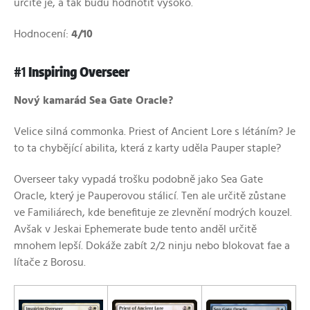
určitě je, a tak budu hodnotit vysoko.
Hodnocení:
4/10
#1
Inspiring Overseer
Nový kamarád Sea Gate Oracle?
Velice silná commonka. Priest of Ancient Lore s létáním? Je
to ta chybějící abilita, která z karty uděla Pauper staple?
Overseer taky vypadá trošku podobně jako Sea Gate
Oracle, který je Pauperovou stálicí. Ten ale určitě zůstane
ve Familiárech, kde benefituje ze zlevnění modrých kouzel.
Avšak v Jeskai Ephemerate bude tento anděl určitě
mnohem lepší. Dokáže zabít 2/2 ninju nebo blokovat fae a
lítače z Borosu.