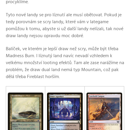
procyklíme.
Tyto nové landy se pro líznutí ale musí obětovat. Pokud je
tedy porovnám se scry landy, které vám v lategame
pomůžou k tomu, abyste si už další landy nelízali, tak nové
draw landy nejsou opravdu moc dobré.
Balíček, ve kterém je lepší draw než scry, může být třeba
Madness Burn. I líznutý land navíc nevadí vzhledem k
velkému množství looting efektů. Tam ale zase narážíme na
problém, že draw dual land nemá typ Mountain, což pak
dělá třeba Fireblast horším.