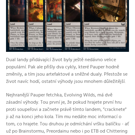
Dual landy přidávající život byly ještě nedávno velice
populární. Pak ale přišly dva cykly, které Pauper hodně
změnily, a tím jsou artefaktové a sněžné dualy. Přestože se
život navíc hodí, ostatní výhody jsou mnohem důležitější.
Nejhranější Pauper fetchka, Evolving Wilds, má dvě
zásadní výhody. Tou první je, že pokud hrajete první hru
proti soupeřovi a začnete právě tímto landem, "cracknete"
ji až na konci jeho kola. Tím mu nedáte moc informací o
tom, co hrajete. Tou druhou je odmíchání vršku balíčku - ať
už po Brainstormu, Preordainu nebo i po ETB od Chittering