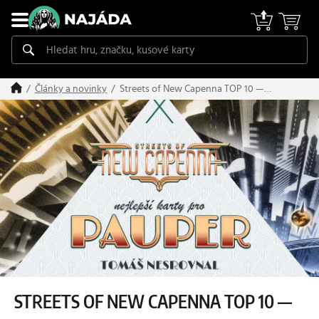
Streets of New Capenna TOP 10 —
Články a novinky
Pauper
STREETS OF NEW CAPENNA TOP 10 —