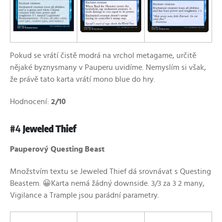
Pokud se vrátí čistě modrá na vrchol metagame, určitě
nějaké byznysmany v Pauperu uvidíme. Nemyslím si však,
že právě tato karta vrátí mono blue do hry.
Hodnocení:
2/10
#4
Jeweled Thief
Pauperový Questing Beast
Množstvím textu se Jeweled Thief dá srovnávat s Questing
Beastem. 😀 Karta nemá žádný downside. 3/3 za 3 2 many,
Vigilance a Trample jsou parádní parametry.