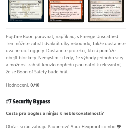
Pojďme Boon porovnat, například, s Emerge Unscathed.
Ten můžete zahrát dvakrát díky reboundu, takže dostanete
dva heroic triggery. Dostanete protekci, která pomůže
obejít blockery. Nemyslím si tedy, že výhody jednoho scry
a možnost zahrát kouzlo dopředu jsou natolik relevantní,
že se Boon of Safety bude hrát.
Hodnocení:
0/10
#7
Security Bypass
Cesta pro bogles a ninjas k neblokovatelnosti?
Občas si rád zahraju Pauperové Aura-Hexproof combo 🐸.