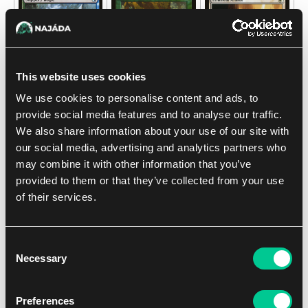
This website uses cookies
We use cookies to personalise content and ads, to
provide social media features and to analyse our traffic.
We also share information about your use of our site with
our social media, advertising and analytics partners who
may combine it with other information that you’ve
provided to them or that they’ve collected from your use
of their services.
Consent
Necessary
Selection
Další potenciální využití by mohlo být v nějakém mono-
Preferences
blue ninja decku. V ideálním světě dáte Security Bypass na