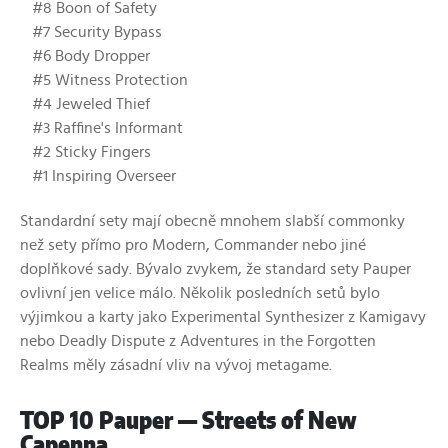
#8 Boon of Safety
#7 Security Bypass
#6 Body Dropper
#5 Witness Protection
#4 Jeweled Thief
#3 Raffine's Informant
#2 Sticky Fingers
#1 Inspiring Overseer
Standardní sety mají obecně mnohem slabší commonky
než sety přímo pro Modern, Commander nebo jiné
doplňkové sady. Bývalo zvykem, že standard sety Pauper
ovlivní jen velice málo. Několik posledních setů bylo
výjimkou a karty jako Experimental Synthesizer z Kamigavy
nebo Deadly Dispute z Adventures in the Forgotten
Realms měly zásadní vliv na vývoj metagame.
TOP 10 Pauper — Streets of New
Capenna