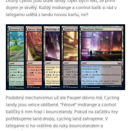
Druhý cyklus jsou draw landy. Opět bych řekl, že první
dojem je skvělý. Každý midrange a control balík si rád v
lategamu udělá z landu novou kartu, ne?
Podobný mechanismus už ale Pauper dávno má. Cycling
landy jsou velice oblíbené. "Férové" midrange a control
balíčky k nim hrají i bouncelandy. Pokud na začátku hry
potřebujeme land dropy, cycling land zahrajeme. V
lategame si ho vrátíme do ruky bouncelandem a