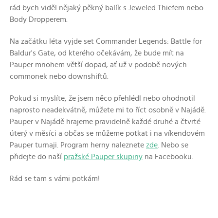
rád bych viděl nějaký pěkný balík s Jeweled Thiefem nebo
Body Dropperem.
Na začátku léta vyjde set Commander Legends: Battle for
Baldur's Gate, od kterého očekávám, že bude mít na
Pauper mnohem větší dopad, ať už v podobě nových
commonek nebo downshiftů.
Pokud si myslíte, že jsem něco přehlédl nebo ohodnotil
naprosto neadekvátně, můžete mi to říct osobně v Najádě.
Pauper v Najádě hrajeme pravidelně každé druhé a čtvrté
úterý v měsíci a občas se můžeme potkat i na víkendovém
Pauper turnaji. Program herny naleznete
zde
. Nebo se
přidejte do naší
pražské Pauper skupiny
na Facebooku.
Rád se tam s vámi potkám!