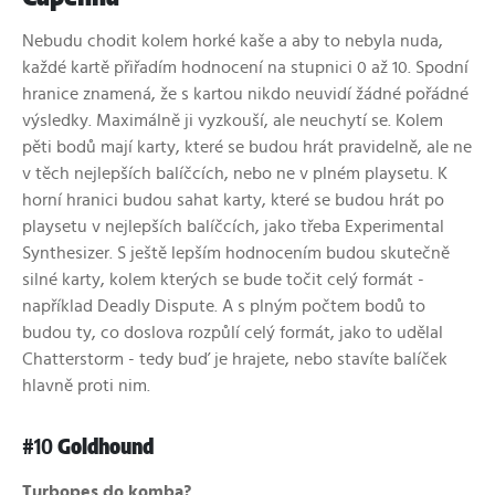
Nebudu chodit kolem horké kaše a aby to nebyla nuda,
každé kartě přiřadím hodnocení na stupnici 0 až 10. Spodní
hranice znamená, že s kartou nikdo neuvidí žádné pořádné
výsledky. Maximálně ji vyzkouší, ale neuchytí se. Kolem
pěti bodů mají karty, které se budou hrát pravidelně, ale ne
v těch nejlepších balíčcích, nebo ne v plném playsetu. K
horní hranici budou sahat karty, které se budou hrát po
playsetu v nejlepších balíčcích, jako třeba Experimental
Synthesizer. S ještě lepším hodnocením budou skutečně
silné karty, kolem kterých se bude točit celý formát -
například Deadly Dispute. A s plným počtem bodů to
budou ty, co doslova rozpůlí celý formát, jako to udělal
Chatterstorm - tedy buď je hrajete, nebo stavíte balíček
hlavně proti nim.
#10
Goldhound
Turbopes do komba?