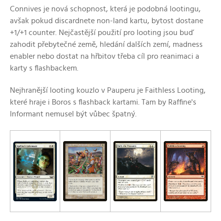
Connives je nová schopnost, která je podobná lootingu,
avšak pokud discardnete non-land kartu, bytost dostane
+1/+1 counter. Nejčastější použití pro looting jsou buď
zahodit přebytečné země, hledání dalších zemí, madness
enabler nebo dostat na hřbitov třeba cíl pro reanimaci a
karty s flashbackem.
Nejhranější looting kouzlo v Pauperu je Faithless Looting,
které hraje i Boros s flashback kartami. Tam by Raffine's
Informant nemusel být vůbec špatný.