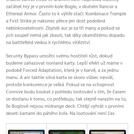
začátek hry je v prvním kole Bogle, v druhém Rancor a
Ethereal Armor. Často to k výhře stačí. Kombinace Trample
a First Strike je nakonec přece jen dost podobná
neblokovatelnosti. Zbytek aur je za tři many a pokud se
jich soupeř nemá jak zbavit, tak díky okamžitému dopadu
na battlefield vedou k rychlému vítězství.
Security Bypass umožní svému hostiteli růst, dokud
budeme zahazovat nonland karty. Lepší efekt už máme v
podobě Forced Adaptation, která je v barvě, a za jednu
manu. A ani takhle silná karta se skoro vůbec nevidí,
protože konkurence je velká. Pokud se na schopnost
Connive budu koukat z pohledu lootování s tím, že časem
se dostanu k tomu, co potřebuju, tak stejně narazím na to,
že Boglové nejsou midrange deck. Chtějí vyhrát s prvními
deseti kartami do pátého kola. Na lootování není čas.