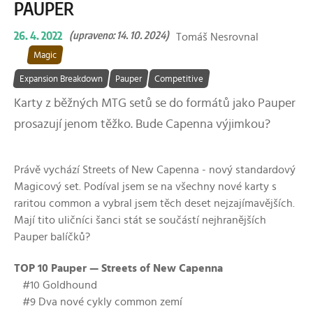
PAUPER
26. 4. 2022
(upraveno: 14. 10. 2024)
Tomáš Nesrovnal
Magic
Expansion Breakdown
Pauper
Competitive
Karty z běžných MTG setů se do formátů jako Pauper
prosazují jenom těžko. Bude Capenna výjimkou?
Právě vychází Streets of New Capenna - nový standardový
Magicový set. Podíval jsem se na všechny nové karty s
raritou common a vybral jsem těch deset nejzajímavějších.
Mají tito uličníci šanci stát se součástí nejhranějších
Pauper balíčků?
TOP 10 Pauper — Streets of New Capenna
#10 Goldhound
#9 Dva nové cykly common zemí