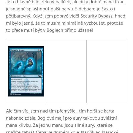
Je to hlavně bílo-zelený balíček, ale díky dobré mana fixaci
je snadné splashnout další barvu. Sideboard je často i
pětibarevný. Když jsem poprvé viděl Security Bypass, hned
mi bylo jasné, že to musím minimálně vyzkoušet, protože
to přece musí být v Boglech přímo úžasné!
Ale čím víc jsem nad tím přemýšlel, tím horší se karta
nakonec zdála. Boglové mají pro aury takovou zvláštní
mana křivku. Za jednu manu jsou silné aury, které se
snažíte zahrát třeba ve druhém kole. Například klasický