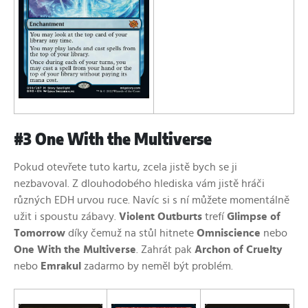
#3 One With the Multiverse
Pokud otevřete tuto kartu, zcela jistě bych se ji
nezbavoval. Z dlouhodobého hlediska vám jistě hráči
různých EDH urvou ruce. Navíc si s ní můžete momentálně
užit i spoustu zábavy.
Violent Outburts
trefí
Glimpse of
Tomorrow
díky čemuž na stůl hitnete
Omniscience
nebo
One With the Multiverse
. Zahrát pak
Archon of Cruelty
nebo
Emrakul
zadarmo by neměl být problém.