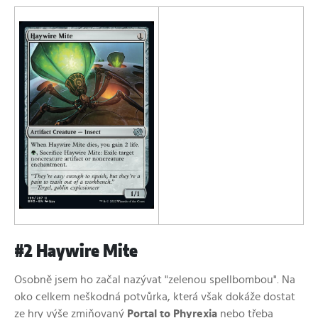
#2 Haywire Mite
Osobně jsem ho začal nazývat "zelenou spellbombou". Na
oko celkem neškodná potvůrka, která však dokáže dostat
ze hry výše zmiňovaný
Portal to Phyrexia
nebo třeba