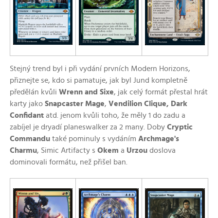
Stejný trend byl i při vydání prvních Modern Horizons,
přiznejte se, kdo si pamatuje, jak byl Jund kompletně
předělán kvůli
Wrenn and Sixe
, jak celý formát přestal hrát
karty jako
Snapcaster Mage
,
Vendilion Clique, Dark
Confidant
atd. jenom kvůli toho, že měly 1 do zadu a
zabíjel je dryadí planeswalker za 2 many. Doby
Cryptic
Commandu
také pominuly s vydáním
Archmage's
Charmu
, Simic Artifacty s
Okem
a
Urzou
doslova
dominovali formátu, než přišel ban.