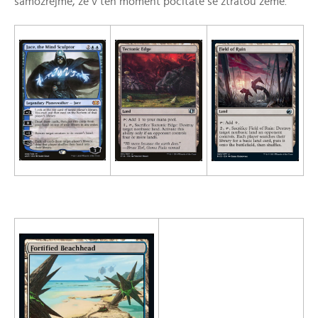
samozřejmě, že v ten moment počítáte se ztrátou země.