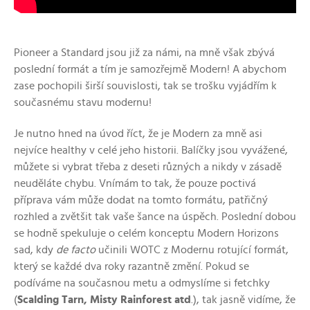
Pioneer a Standard jsou již za námi, na mně však zbývá
poslední formát a tím je samozřejmě Modern! A abychom
zase pochopili širší souvislosti, tak se trošku vyjádřím k
současnému stavu modernu!
Je nutno hned na úvod říct, že je Modern za mně asi
nejvíce healthy v celé jeho historii. Balíčky jsou vyvážené,
můžete si vybrat třeba z deseti různých a nikdy v zásadě
neuděláte chybu. Vnímám to tak, že pouze poctivá
příprava vám může dodat na tomto formátu, patřičný
rozhled a zvětšit tak vaše šance na úspěch. Poslední dobou
se hodně spekuluje o celém konceptu Modern Horizons
sad, kdy
de facto
učinili WOTC z Modernu rotující formát,
který se každé dva roky razantně změní. Pokud se
podíváme na současnou metu a odmyslíme si fetchky
(
Scalding Tarn, Misty Rainforest atd
.), tak jasně vidíme, že