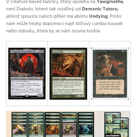
V creature based balíčku, který spoléha na
Yawgmotha
,
není Diabolic Intent tak rozdílný od
Demonic Tutoru
,
jelikož spousta našich příšer má abilitu
Undying
. Proto
nám může hezky dopomoci najít klíčový combo kousek
nebo sidovku, která by se nám zrovna hodila.