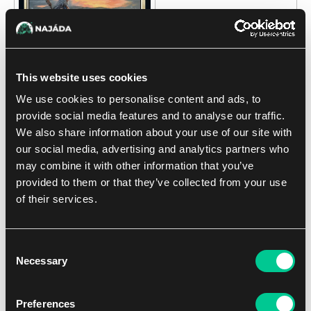
This website uses cookies
We use cookies to personalise content and ads, to
provide social media features and to analyse our traffic.
We also share information about your use of our site with
our social media, advertising and analytics partners who
may combine it with other information that you’ve
provided to them or that they’ve collected from your use
#7 Calamity's Wake
of their services.
Za mně poměrně zajímavá sideboard možnost, která vám
otevírá vrátka si ten side zase trošku více zpestřit. Jedná se
Consent
o ideální odpověď např. na
Living End
, 4C
Rhina
, Storm
Necessary
Selection
atp. kdy vlastně s cascadou na stacku dokážete hezky
zatočit. Za mně těžko říct, jestli bych to měnil za Hallowed
Moonlight, ale určitě je to karta kterou budete muset do
Preferences