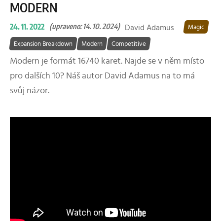
MODERN
24. 11. 2022
(upraveno: 14. 10. 2024)
David Adamus
Magic
Expansion Breakdown
Modern
Competitive
Modern je formát 16740 karet. Najde se v něm místo
pro dalších 10? Náš autor David Adamus na to má
svůj názor.