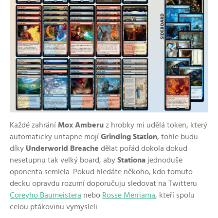
Každé zahrání
Mox Amberu
z hrobky mi udělá token, který
automaticky untapne mojí
Grinding Station
, tohle budu
díky
Underworld Breache
dělat pořád dokola dokud
nesetupnu tak velký board, aby
Stationa
jednoduše
oponenta semlela. Pokud hledáte někoho, kdo tomuto
decku opravdu rozumí doporučuju sledovat na Twitteru
Coreyho Baumeistera
nebo
Rosse Merriama
, kteří spolu
celou ptákovinu vymysleli.