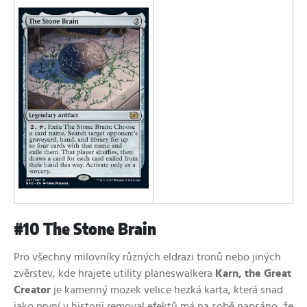
#10 The Stone Brain
Pro všechny milovníky různých eldrazi tronů nebo jiných
zvěrstev, kde hrajete utility planeswalkera
Karn, the Great
Creator
je kamenný mozek velice hezká karta, která snad
jako první v historii removal efektů má na sobě napsáno, že