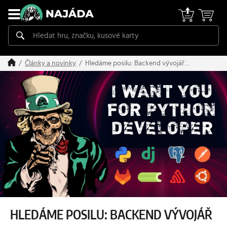
Hledáme posilu: Backend vývojář
Články a novinky
(Python, Django)
HLEDÁME POSILU: BACKEND VÝVOJÁŘ