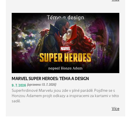
MARVEL SUPER HEROES: TÉMA A DESIGN
(upraveno: 13. 7. 2026)
9. 7. 2026
Superhrdinové Marvelu jsou zde v plné parádě. Pojďme se s
Honzou Adamem projít odkazy a inspiracemi za kartami v této
sadě.
Více