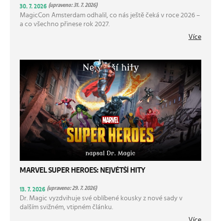
(upraveno: 31. 7. 2026)
30. 7. 2026
MagicCon Amsterdam odhalil, co nás ještě čeká v roce 2026 –
a co všechno přinese rok 2027.
Více
MARVEL SUPER HEROES: NEJVĚTŠÍ HITY
(upraveno: 29. 7. 2026)
13. 7. 2026
Dr. Magic vyzdvihuje své oblíbené kousky z nové sady v
dalším svižném, vtipném článku.
Více