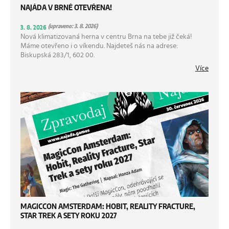
NAJÁDA V BRNĚ OTEVŘENA!
(upraveno: 3. 8. 2026)
3. 8. 2026
Nová klimatizovaná herna v centru Brna na tebe již čeká!
Máme otevřeno i o víkendu. Najdeteš nás na adrese:
Biskupská 283/1, 602 00.
Více
MAGICCON AMSTERDAM: HOBIT, REALITY FRACTURE,
STAR TREK A SETY ROKU 2027