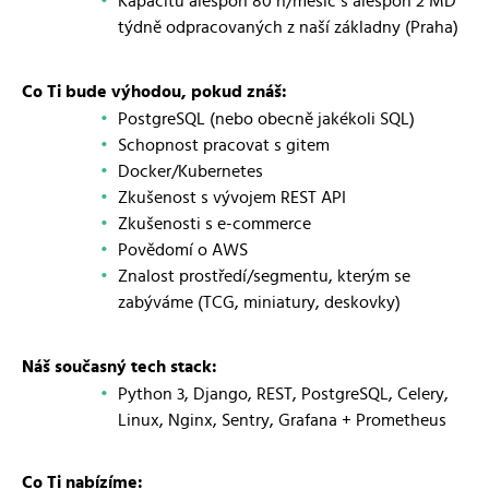
Kapacitu alespoň 80 h/měsíc s alespoň 2 MD
týdně odpracovaných z naší základny (Praha)
Co Ti bude výhodou, pokud znáš:
PostgreSQL (nebo obecně jakékoli SQL)
Schopnost pracovat s gitem
Docker/Kubernetes
Zkušenost s vývojem REST API
Zkušenosti s e-commerce
Povědomí o AWS
Znalost prostředí/segmentu, kterým se
zabýváme (TCG, miniatury, deskovky)
Náš současný tech stack:
Python 3, Django, REST, PostgreSQL, Celery,
Linux, Nginx, Sentry, Grafana + Prometheus
Co Ti nabízíme: