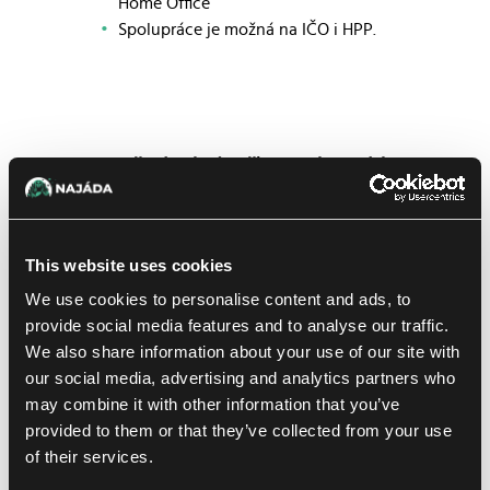
Home Office
Spolupráce je možná na IČO i HPP.
Doporučení známého či kamaráda uvítáme!
V případě zájmu nebo bližších dotazů nás kontaktuj na
info@najada.cz
This website uses cookies
We use cookies to personalise content and ads, to
Do emailu se, prosíme, stručně představ (zájmy a záliby,
provide social media features and to analyse our traffic.
povahové rysy, věk a pracovní zkušenosti), případně přilož
We also share information about your use of our site with
své CV.
our social media, advertising and analytics partners who
may combine it with other information that you’ve
provided to them or that they’ve collected from your use
of their services.