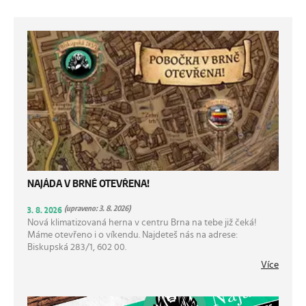
NAJÁDA V BRNĚ OTEVŘENA!
(upraveno: 3. 8. 2026)
3. 8. 2026
Nová klimatizovaná herna v centru Brna na tebe již čeká!
Máme otevřeno i o víkendu. Najdeteš nás na adrese:
Biskupská 283/1, 602 00.
Více