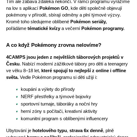
Tím ale zábava zdaleka nekončí. V rámci programu vyrážíme 
na lov s aplikací 
Pokémon GO
, kde děti společně objevují 
pokémony v přírodě, sbírají odměny a plní týmové výzvy. 
Kromě toho sledujeme oblíbené 
Pokémon seriály,
pořádáme 
tématické kvízy
 a večerní
 Pokémon programy.
A co když Pokémony zrovna nelovíme?
4CAMPS jsou jeden z největších táborových projektů v 
Česku
. Nabízí moderní zážitkové tábory pro děti a teenagery 
ve věku 8–18 let, 
které spojují to nejlepší z online i offline 
světa.
 Vedle Pokémon programu si děti užijí i:
koupání a výlety do přírody
NERF přestřelky a týmové bojovky
sportovní turnaje, táboráky a noční hry
herní zóny s počítači, kreativní aktivity
komunitní program s oblíbenými influencery
Ubytování je
 hotelového typu
, 
strava 6x denně
, plně 