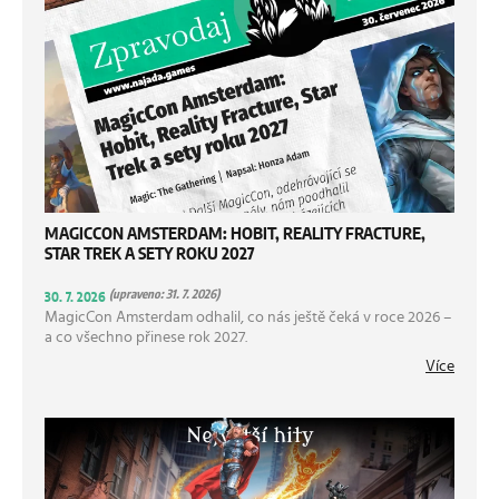
MAGICCON AMSTERDAM: HOBIT, REALITY FRACTURE,
STAR TREK A SETY ROKU 2027
(upraveno: 31. 7. 2026)
30. 7. 2026
MagicCon Amsterdam odhalil, co nás ještě čeká v roce 2026 –
a co všechno přinese rok 2027.
Více