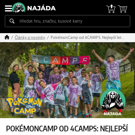
PokémonCamp od 4CAMPS: Nejlepší letní
Články a novinky
tábor pro fanoušky Pokémonů!
POKÉMONCAMP OD 4CAMPS: NEJLEPŠÍ