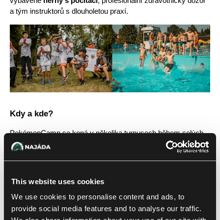
vybavené 
herny s počítači
, profesionální zdravotnický dozor 
a tým instruktorů s dlouholetou praxí.
Kdy a kde?
PokémonCamp se koná v několika turnusech během celých 
letních prázdnin ve dvou různých lokalitách: 
Velešín a Velké 
Meziříčí
. Tábor je určen pro děti ve věku 8–18 let.
📅
 Přehled termínů a přihlášku najdete zde:
This website uses cookies
👉
https://www.4camps.cz/tabor/pokemoncamp
We use cookies to personalise content and ads, to
Přidej se k nám – a chyť je všechny!
provide social media features and to analyse our traffic.