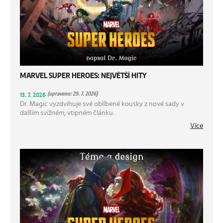
MARVEL SUPER HEROES: NEJVĚTŠÍ HITY
(upraveno: 29. 7. 2026)
13. 7. 2026
Dr. Magic vyzdvihuje své oblíbené kousky z nové sady v
dalším svižném, vtipném článku.
Více