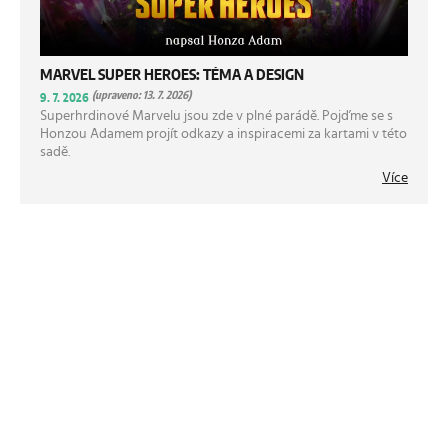
MARVEL SUPER HEROES: TÉMA A DESIGN
(upraveno: 13. 7. 2026)
9. 7. 2026
Superhrdinové Marvelu jsou zde v plné parádě. Pojďme se s
Honzou Adamem projít odkazy a inspiracemi za kartami v této
sadě.
Více