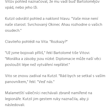
Vitův pohled naznačoval, že mu vadí buď Bartolomějův
vpád, nebo jeho lži.
Kutzil odvrátil pohled a naklonil hlavu. "Vaše mise není
naše starost. Svrchovaný Okinec Ahau rozhodne o vašich
osudech."
Clavileño pohlédl na Vita. "Rozkazy?"
"Už jsme bojovali příliš," řekl Bartolomé tiše Vitovi.
"Morálka a zásoby jsou nízké. Diplomacie může naší věci
posloužit lépe než vytváření nepřátel."
Vito se znovu zadíval na Kutzil. "Rád bych se setkal s vaším
panovníkem," řekl. "Veď nás."
Malametští válečníci nechávali zbraně namířené na
legionáře. Kutzil jim gestem ruky naznačila, aby ji
následovali.