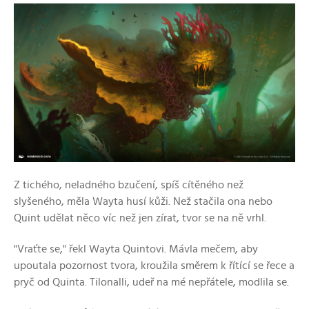
Z tichého, neladného bzučení, spíš cítěného než
slyšeného, měla Wayta husí kůži. Než stačila ona nebo
Quint udělat něco víc než jen zírat, tvor se na ně vrhl.
"Vraťte se," řekl Wayta Quintovi. Mávla mečem, aby
upoutala pozornost tvora, kroužila směrem k řítící se řece a
pryč od Quinta. Tilonalli, udeř na mé nepřátele, modlila se.