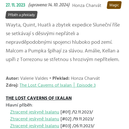
27. 11. 2023
(upraveno: 14. 10. 2024)
Honza Charvát
Magic
Příběh a překlady
Wayta, Quint, Huatli a zbytek expedice Sluneční říše
se setkávají s děsivými nepřáteli a
nepravděpodobnými spojenci hluboko pod zemí.
Malcom a Pumpka šplhají za slávou. Amálie, Kellan a
upíři z Torrezonu se střetnou s hrozivým nepřítelem.
Autor:
Valerie Valdes •
Překlad:
Honza Charvát
Zdroj:
The Lost Caverns of Ixalan │ Episode 3
THE LOST CAVERNS OF IXALAN
Hlavní příběh:
Ztracené jeskyně Ixalanu
[#01] /12.11.2023/
Ztracené jeskyně Ixalanu
[#02] /19.11.2023/
Ztracené jeskyně Ixalanu
[#03] /26.11.2023/