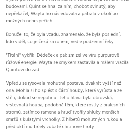
budovami. Quint se hnal za ním, chobot svinutý, aby
nepřekážel, Wayta ho následovala a pátrala v okolí po
možných nebezpečích.
Bohužel to, že byla vzadu, znamenalo, že byla poslední,
kdo viděl, co je čeká za rohem, vedle podzemní řeky.
"Titán!" vykřikl Dědeček a pak zmizel ve víru purpurově
růžové energie. Wayta se smykem zastavila a málem vrazila
Quintovi do zad.
Vpředu se rýsovala mohutná postava, dvakrát vyšší než
ona. Mohla si ho splést s částí houby, která vyrůstala ze
stěn, dokud se nepohnul. Jeho hlava byla obrovská,
vrstevnatá houba, podobná těm, které rostly z pralesních
stromů, zatímco ramena a hruď tvořily shluky menších
smržů s kulatými vrcholky. Z hřbetů mohutných rukou a
předloktí mu trčely zubaté chitinové hroty.