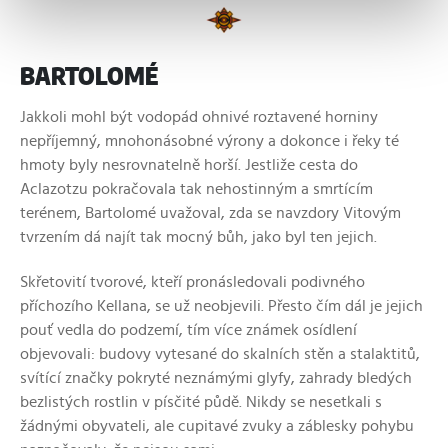
BARTOLOMÉ
Jakkoli mohl být vodopád ohnivé roztavené horniny
nepříjemný, mnohonásobné výrony a dokonce i řeky té
hmoty byly nesrovnatelně horší. Jestliže cesta do
Aclazotzu pokračovala tak nehostinným a smrtícím
terénem, Bartolomé uvažoval, zda se navzdory Vitovým
tvrzením dá najít tak mocný bůh, jako byl ten jejich.
Skřetovití tvorové, kteří pronásledovali podivného
příchozího Kellana, se už neobjevili. Přesto čím dál je jejich
pouť vedla do podzemí, tím více známek osídlení
objevovali: budovy vytesané do skalních stěn a stalaktitů,
svítící značky pokryté neznámými glyfy, zahrady bledých
bezlistých rostlin v písčité půdě. Nikdy se nesetkali s
žádnými obyvateli, ale cupitavé zvuky a záblesky pohybu