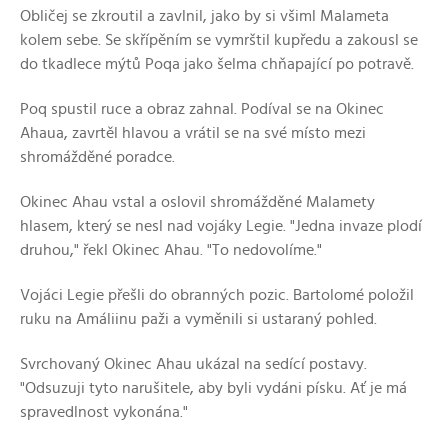
Obličej se zkroutil a zavlnil, jako by si všiml Malameta
kolem sebe. Se skřípěním se vymrštil kupředu a zakousl se
do tkadlece mýtů Poqa jako šelma chňapající po potravě.
Poq spustil ruce a obraz zahnal. Podíval se na Okinec
Ahaua, zavrtěl hlavou a vrátil se na své místo mezi
shromážděné poradce.
Okinec Ahau vstal a oslovil shromážděné Malamety
hlasem, který se nesl nad vojáky Legie. "Jedna invaze plodí
druhou," řekl Okinec Ahau. "To nedovolíme."
Vojáci Legie přešli do obranných pozic. Bartolomé položil
ruku na Amáliinu paži a vyměnili si ustaraný pohled.
Svrchovaný Okinec Ahau ukázal na sedící postavy.
"Odsuzuji tyto narušitele, aby byli vydáni písku. Ať je má
spravedlnost vykonána."