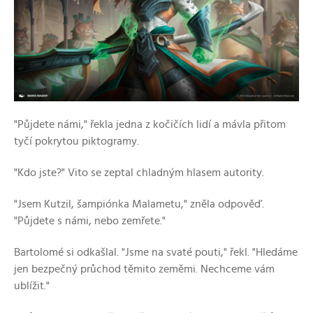
"Půjdete námi," řekla jedna z kočičích lidí a mávla přitom
tyčí pokrytou piktogramy.
"Kdo jste?" Vito se zeptal chladným hlasem autority.
"Jsem Kutzil, šampiónka Malametu," zněla odpověď.
"Půjdete s námi, nebo zemřete."
Bartolomé si odkašlal. "Jsme na svaté pouti," řekl. "Hledáme
jen bezpečný průchod těmito zeměmi. Nechceme vám
ublížit."