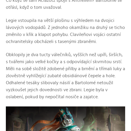
Co když se sám Aclazotz spojil s Antifexem? Bartolomé se
otřásl, když o tom uvažoval.
Legie vstoupila na větší plošinu s výhledem na dvojici
lávových vodopádů. Z jednoho okamžiku na druhý se ticho
změnilo v křik a klapot pohybu. Clavileñovi vojáci ostatní
ochranitelsky obcházeli s tasenými zbraněmi.
Obklopily je dva tucty válečníků, vyšších než upíři, širších,
s tvářemi jako velké kočky a s odpovídající skvrnitou srstí.
Měli na sobě složitě zdobené přilby a brnění a třímali luky a
zlověstně vyhlížející zubaté obsidiánové čepele a hole.
Odhalené tesáky slibovaly násilí a Bartolomé netoužil
vyzkoušet jejich dovednosti ve zbrani. Legie byla v
oslabení, pokud by nepočítal nosiče a zajatce.