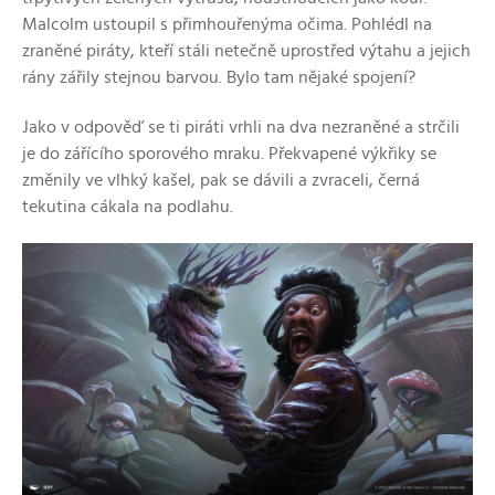
Malcolm ustoupil s přimhouřenýma očima. Pohlédl na
zraněné piráty, kteří stáli netečně uprostřed výtahu a jejich
rány zářily stejnou barvou. Bylo tam nějaké spojení?
Jako v odpověď se ti piráti vrhli na dva nezraněné a strčili
je do zářícího sporového mraku. Překvapené výkřiky se
změnily ve vlhký kašel, pak se dávili a zvraceli, černá
tekutina cákala na podlahu.