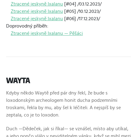
Ztracené jeskyně Ixalanu
[#04] /03.12.2023/
Ztracené jeskyně Ixalanu
[#05] /10.12.2023/
Ztracené jeskyně Ixalanu
[#06] /17.12.2023/
Doprovodný příběh:
Ztracené jeskyně Ixalanu — Pěšáci
WAYTA
Kdyby někdo Waytě před pár dny řekl, že bude s
loxodonským archeologem honit ducha podzemními
troskami, řekla by mu, aby šel k léčiteli. A nejspíš by se
zeptala, co je to loxodon.
Duch —Dědeček, jak si říkal— se vznášel, místo aby utíkal,
a jeho pončo vlálo v neviditelném vánku, když se mihl mezi