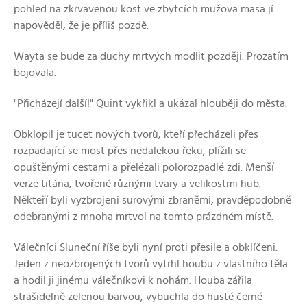
pohled na zkrvavenou kost ve zbytcích mužova masa jí
napověděl, že je příliš pozdě.
Wayta se bude za duchy mrtvých modlit později. Prozatím
bojovala.
"Přicházejí další!" Quint vykřikl a ukázal hlouběji do města.
Obklopil je tucet nových tvorů, kteří přecházeli přes
rozpadající se most přes nedalekou řeku, plížili se
opuštěnými cestami a přelézali polorozpadlé zdi. Menší
verze titána, tvořené různými tvary a velikostmi hub.
Někteří byli vyzbrojeni surovými zbraněmi, pravděpodobně
odebranými z mnoha mrtvol na tomto prázdném místě.
Válečníci Sluneční říše byli nyní proti přesile a obklíčeni.
Jeden z neozbrojených tvorů vytrhl houbu z vlastního těla
a hodil ji jinému válečníkovi k nohám. Houba zářila
strašidelně zelenou barvou, vybuchla do husté černé