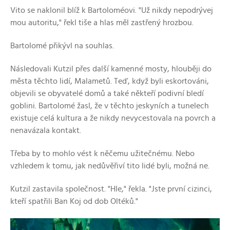
Vito se naklonil blíž k Bartoloméovi. "Už nikdy nepodrývej
mou autoritu," řekl tiše a hlas měl zastřený hrozbou.
Bartolomé přikývl na souhlas.
Následovali Kutzil přes další kamenné mosty, hlouběji do
města těchto lidí, Malametů. Teď, když byli eskortováni,
objevili se obyvatelé domů a také někteří podivní bledí
goblini. Bartolomé žasl, že v těchto jeskyních a tunelech
existuje celá kultura a že nikdy nevycestovala na povrch a
nenavázala kontakt.
Třeba by to mohlo vést k něčemu užitečnému. Nebo
vzhledem k tomu, jak nedůvěřiví tito lidé byli, možná ne.
Kutzil zastavila společnost. "Hle," řekla. "Jste první cizinci,
kteří spatřili Ban Koj od dob Oltéků."