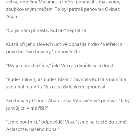
velký, obrněný Malamet a líně si pohrával s masivním,
zoubkovaným mečem. To byl patrně panovník Okinec
Ahau.
"Co jsi nám přinesla, Kutzil?" zeptal se.
Kutzil při jeho slovech uctivě obnažila hrdlo. "Vetřelci z
povrchu, Svrchovaný," odpověděla.
"My jen procházíme," řekl Vito a zdvořile se uklonil.
"Budeš mluvit, až budeš tázán," zavrčela Kutzil a namířila
svou holí na Vita. Vito ji s úšklebkem ignoroval.
Svrchovaný Okinec Ahau se na Vita zvědavě podíval. "Jaký
je tvůj cíl v mé říši?"
"Jsme poutníci," odpověděl Vito. "Jsme na cestě do země
Aclazotze, našeho boha."