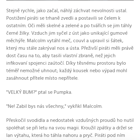
Stejně rychle, jako začal, náhlý záchvat nevolnosti ustal.
Postižení piráti se trhaně zvedli a postavili se čelem k
ostatním. Oči měli skelné a zelené a po tvářích se jim táhly
černé žilky. Vzduch jim syčel z úst jako unikající gumové
měchýře. Malcolm vytáhl meč, couvl a upravil si šátek,
který mu stále zakrýval nos a ústa. Přeživší piráti měli právě
dost času na to, aby tasili vlastní zbraně, než jejich
infikovaní spojenci zaútočí. Díky těsnému prostoru bylo
téměř nemožné uhnout; každý kousek nebo výpad mohl
zasáhnout přítele místo nepřítele.
"VELKÝ BUM?" ptal se Pumpka.
"Ne! Zabil bys nás všechny," vykřikl Malcolm.
Přeskočil svodidla a nedostatek vzdušných proudů ho nutil
spoléhat se při letu na svou magii. Kroužil zpátky a držel se
lan výtahu, která ho táhla nahoru a pryč. Piráti pod ním