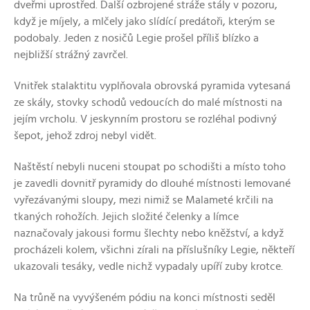
dveřmi uprostřed. Další ozbrojené stráže stály v pozoru,
když je míjely, a mlčely jako slídící predátoři, kterým se
podobaly. Jeden z nosičů Legie prošel příliš blízko a
nejbližší strážný zavrčel.
Vnitřek stalaktitu vyplňovala obrovská pyramida vytesaná
ze skály, stovky schodů vedoucích do malé místnosti na
jejím vrcholu. V jeskynním prostoru se rozléhal podivný
šepot, jehož zdroj nebyl vidět.
Naštěstí nebyli nuceni stoupat po schodišti a místo toho
je zavedli dovnitř pyramidy do dlouhé místnosti lemované
vyřezávanými sloupy, mezi nimiž se Malameté krčili na
tkaných rohožích. Jejich složité čelenky a límce
naznačovaly jakousi formu šlechty nebo kněžství, a když
procházeli kolem, všichni zírali na příslušníky Legie, někteří
ukazovali tesáky, vedle nichž vypadaly upíří zuby krotce.
Na trůně na vyvýšeném pódiu na konci místnosti seděl