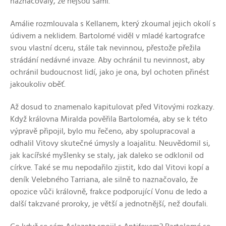
naznačovaly, že nejsou sami.
Amálie rozmlouvala s Kellanem, který zkoumal jejich okolí s
údivem a neklidem. Bartolomé viděl v mladé kartografce
svou vlastní dceru, stále tak nevinnou, přestože přežila
strádání nedávné invaze. Aby ochránil tu nevinnost, aby
ochránil budoucnost lidí, jako je ona, byl ochoten přinést
jakoukoliv oběť.
Až dosud to znamenalo kapitulovat před Vitovými rozkazy.
Když královna Miralda pověřila Bartoloméa, aby se k této
výpravě připojil, bylo mu řečeno, aby spolupracoval a
odhalil Vitovy skutečné úmysly a loajalitu. Neuvědomil si,
jak kacířské myšlenky se staly, jak daleko se odklonil od
církve. Také se mu nepodařilo zjistit, kdo dal Vitovi kopí a
deník Velebného Tarriana, ale silně to naznačovalo, že
opozice vůči královně, frakce podporující Vonu de Iedo a
další takzvané proroky, je větší a jednotnější, než doufali.