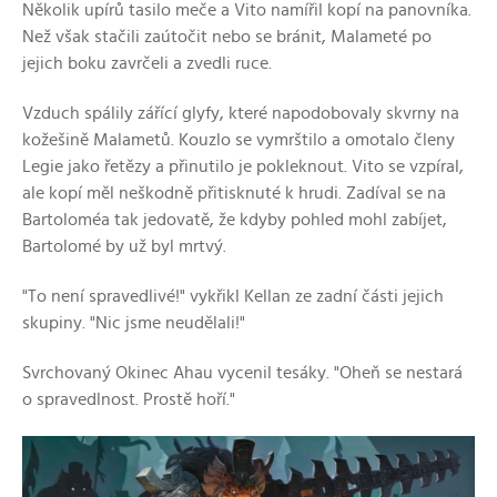
Několik upírů tasilo meče a Vito namířil kopí na panovníka.
Než však stačili zaútočit nebo se bránit, Malameté po
jejich boku zavrčeli a zvedli ruce.
Vzduch spálily zářící glyfy, které napodobovaly skvrny na
kožešině Malametů. Kouzlo se vymrštilo a omotalo členy
Legie jako řetězy a přinutilo je pokleknout. Vito se vzpíral,
ale kopí měl neškodně přitisknuté k hrudi. Zadíval se na
Bartoloméa tak jedovatě, že kdyby pohled mohl zabíjet,
Bartolomé by už byl mrtvý.
"To není spravedlivé!" vykřikl Kellan ze zadní části jejich
skupiny. "Nic jsme neudělali!"
Svrchovaný Okinec Ahau vycenil tesáky. "Oheň se nestará
o spravedlnost. Prostě hoří."