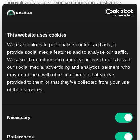
bojovali zoufale, ale stejně jako dinosauři v jeskyni se
zdálo, že nakažení jsou odolní vůči bolesti nebo zranění.
Když výtah pokračoval v sestupu, připojil se k Malcolmovi
na lanech Pumpka. "UTEČEM?" křikl.
This website uses cookies
We use cookies to personalise content and ads, to
Při zvuku jeho hlasu nakažení vzhlédli svýma odpornýma
provide social media features and to analyse our traffic.
zelenýma očima.
We also share information about your use of our site with
our social media, advertising and analytics partners who
"Přesekni lana," řekl Malcolm a krev mu tuhla v žilách.
may combine it with other information that you’ve
"Pospěš si."
provided to them or that they’ve collected from your use
Pumpka svíral provaz oběma nohama a ocasem. Jedno lano
of their services.
přeřízl nožem, zatímco Malcolm řezal druhé. Lana byla
tlustá, aby udržela značnou váhu, a když nakažení začali
Consent
šplhat po stěně výtahu, nebyla ani z poloviny odříznutá.
Necessary
Selection
I když Malcolma pálily svaly, řezal rychleji. Lano, které držel
v rukou, praskalo a zužovalo se, pak se ale roztrhlo silou,
Preferences