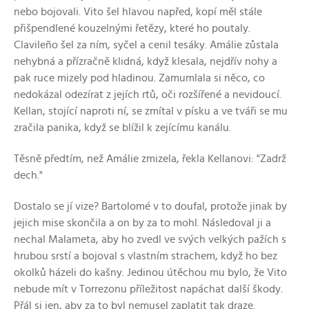
nebo bojovali. Vito šel hlavou napřed, kopí měl stále
přišpendlené kouzelnými řetězy, které ho poutaly.
Clavileño šel za ním, syčel a cenil tesáky. Amálie zůstala
nehybná a přízračně klidná, když klesala, nejdřív nohy a
pak ruce mizely pod hladinou. Zamumlala si něco, co
nedokázal odezírat z jejích rtů, oči rozšířené a nevidoucí.
Kellan, stojící naproti ní, se zmítal v písku a ve tváři se mu
zračila panika, když se blížil k zejícímu kanálu.
Těsně předtím, než Amálie zmizela, řekla Kellanovi: "Zadrž
dech."
Dostalo se jí vize? Bartolomé v to doufal, protože jinak by
jejich mise skončila a on by za to mohl. Následoval ji a
nechal Malameta, aby ho zvedl ve svých velkých pažích s
hrubou srstí a bojoval s vlastním strachem, když ho bez
okolků házeli do kašny. Jedinou útěchou mu bylo, že Vito
nebude mít v Torrezonu příležitost napáchat další škody.
Přál si jen, aby za to byl nemusel zaplatit tak draze.