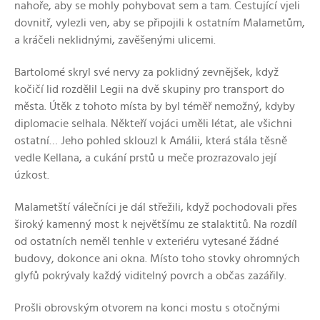
nahoře, aby se mohly pohybovat sem a tam. Cestující vjeli
dovnitř, vylezli ven, aby se připojili k ostatním Malametům,
a kráčeli neklidnými, zavěšenými ulicemi.
Bartolomé skryl své nervy za poklidný zevnějšek, když
kočičí lid rozdělil Legii na dvě skupiny pro transport do
města. Útěk z tohoto místa by byl téměř nemožný, kdyby
diplomacie selhala. Někteří vojáci uměli létat, ale všichni
ostatní… Jeho pohled sklouzl k Amálii, která stála těsně
vedle Kellana, a cukání prstů u meče prozrazovalo její
úzkost.
Malametští válečníci je dál střežili, když pochodovali přes
široký kamenný most k největšímu ze stalaktitů. Na rozdíl
od ostatních neměl tenhle v exteriéru vytesané žádné
budovy, dokonce ani okna. Místo toho stovky ohromných
glyfů pokrývaly každý viditelný povrch a občas zazářily.
Prošli obrovským otvorem na konci mostu s otočnými