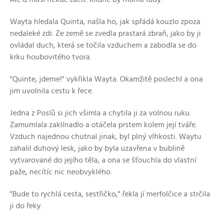
Wayta hledala Quinta, našla ho, jak spřádá kouzlo zpoza
nedaleké zdi. Ze země se zvedla prastará zbraň, jako by ji
ovládal duch, která se točila vzduchem a zabodla se do
krku houbovitého tvora.
"Quinte, jdeme!" vykřikla Wayta. Okamžitě poslechl a ona
jim uvolnila cestu k řece.
Jedna z Poslů si jich všimla a chytila ji za volnou ruku.
Zamumlala zaklínadlo a otáčela prstem kolem její tváře.
Vzduch najednou chutnal jinak, byl plný vlhkosti. Waytu
zahalil duhový lesk, jako by byla uzavřena v bublině
vytvarované do jejího těla, a ona se šťouchla do vlastní
paže, necítíc nic neobvyklého.
"Bude to rychlá cesta, sestřičko," řekla jí merfolčice a strčila
ji do řeky.