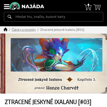
Ztracené jeskyně Ixalanu [#03]
Články a novinky
ZTRACENÉ JESKYNĚ IXALANU [#03]