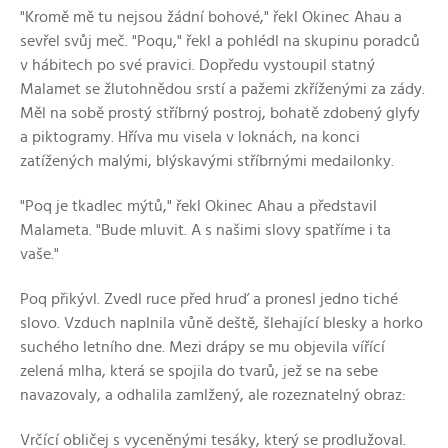
"Kromě mě tu nejsou žádní bohové," řekl Okinec Ahau a
sevřel svůj meč. "Poqu," řekl a pohlédl na skupinu poradců
v hábitech po své pravici. Dopředu vystoupil statný
Malamet se žlutohnědou srstí a pažemi zkříženými za zády.
Měl na sobě prostý stříbrný postroj, bohatě zdobený glyfy
a piktogramy. Hříva mu visela v loknách, na konci
zatížených malými, blýskavými stříbrnými medailonky.
"Poq je tkadlec mýtů," řekl Okinec Ahau a představil
Malameta. "Bude mluvit. A s našimi slovy spatříme i ta
vaše."
Poq přikývl. Zvedl ruce před hruď a pronesl jedno tiché
slovo. Vzduch naplnila vůně deště, šlehající blesky a horko
suchého letního dne. Mezi drápy se mu objevila vířící
zelená mlha, která se spojila do tvarů, jež se na sebe
navazovaly, a odhalila zamlžený, ale rozeznatelný obraz:
Vrčící obličej s vyceněnými tesáky, který se prodlužoval.