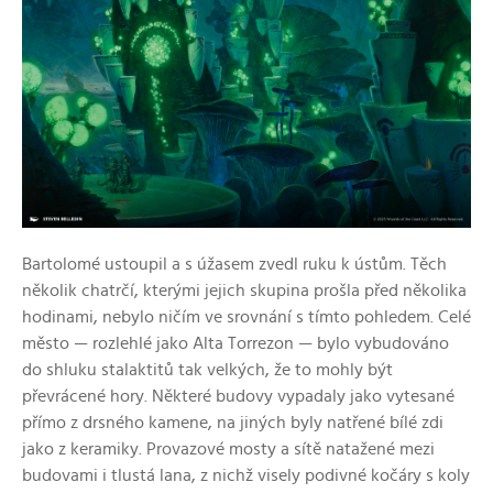
Bartolomé ustoupil a s úžasem zvedl ruku k ústům. Těch
několik chatrčí, kterými jejich skupina prošla před několika
hodinami, nebylo ničím ve srovnání s tímto pohledem. Celé
město — rozlehlé jako Alta Torrezon — bylo vybudováno
do shluku stalaktitů tak velkých, že to mohly být
převrácené hory. Některé budovy vypadaly jako vytesané
přímo z drsného kamene, na jiných byly natřené bílé zdi
jako z keramiky. Provazové mosty a sítě natažené mezi
budovami i tlustá lana, z nichž visely podivné kočáry s koly