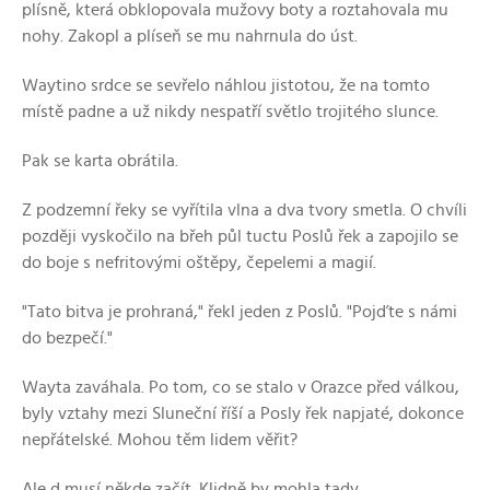
plísně, která obklopovala mužovy boty a roztahovala mu
nohy. Zakopl a plíseň se mu nahrnula do úst.
Waytino srdce se sevřelo náhlou jistotou, že na tomto
místě padne a už nikdy nespatří světlo trojitého slunce.
Pak se karta obrátila.
Z podzemní řeky se vyřítila vlna a dva tvory smetla. O chvíli
později vyskočilo na břeh půl tuctu Poslů řek a zapojilo se
do boje s nefritovými oštěpy, čepelemi a magií.
"Tato bitva je prohraná," řekl jeden z Poslů. "Pojďte s námi
do bezpečí."
Wayta zaváhala. Po tom, co se stalo v Orazce před válkou,
byly vztahy mezi Sluneční říší a Posly řek napjaté, dokonce
nepřátelské. Mohou těm lidem věřit?
Ale d musí někde začít. Klidně by mohla tady.