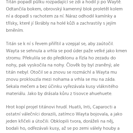
Titán popadl půlku rozpadající se zdi a hodil ji po Waytě.
Odtančila bokem, obrovský kamenný blok proletěl kolem
ní a dopadl s rachotem za ní. Náraz odhodil kamínky a
třísky, které jí škrábly na holé kůži a zachrastily s jejím
brněním.
Titán se k ní s řevem přiřítil a vzepjal se, aby zaútočil.
Wayta se sehnula a vrhla se pod úder paže velké jako kmen
stromu. Překulila se do předklonu a řízla ho zezadu do
nohy, pak vyskočila na nohy. Člověk by byl zraněný; ale
titán nebyl. Otočil se a znovu se rozmáchl a Wayta mu
znovu proklouzla mezi nohama a vrhla se mu na záda.
Sekala mečem a bez účinku vyřezávala kusy vláknitého
materiálu. Jako by drásala kůru z tisovce ahuehuete.
Hrot kopí projel titánovi hrudí. Huatli, Inti, Caparocti a
ostatní válečníci dorazili, zatímco Wayta bojovala, a jako
jeden křičeli a útočili. Obklopili tvora, doráželi na něj,
bodali ho, odřezávali kusy, až se po zemi válely houby a