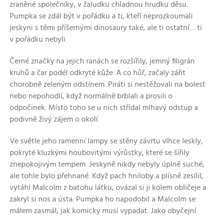
zraněné společníky, v žaludku chladnou hrudku děsu.
Pumpka se zdál být v pořádku a ti, kteří neprozkoumali
jeskyni s těmi příšernými dinosaury také, ale ti ostatní… ti
v pořádku nebyli.
Černé značky na jejich ranách se rozšířily, jemný filigrán
kruhů a čar podél odkryté kůže. A co hůř, začaly zářit
chorobně zeleným odstínem. Piráti si nestěžovali na bolest
nebo nepohodlí, když normálně brblali a prosili o
odpočinek. Místo toho se u nich střídal mlhavý odstup a
podivně živý zájem o okolí.
Ve světle jeho ramenní lampy se stěny závrtu vlhce leskly,
pokryté kluzkými houbovitými výrůstky, které se šířily
znepokojivým tempem. Jeskyně nikdy nebyly úplně suché,
ale tohle bylo přehnané. Když pach hniloby a plísně zesílil,
vytáhl Malcolm z batohu látku, ovázal si ji kolem obličeje a
zakryl si nos a ústa. Pumpka ho napodobil a Malcolm se
málem zasmál, jak komicky musí vypadat. Jako obyčejní