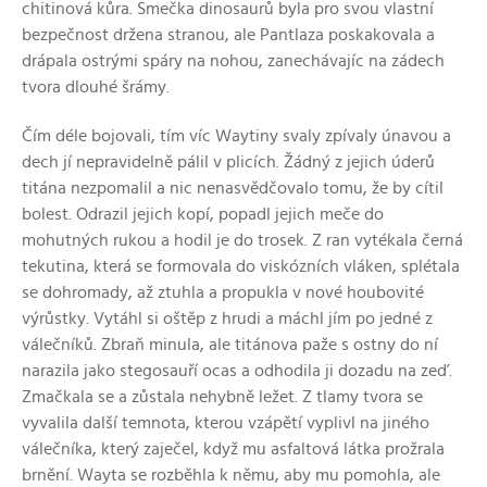
chitinová kůra. Smečka dinosaurů byla pro svou vlastní
bezpečnost držena stranou, ale Pantlaza poskakovala a
drápala ostrými spáry na nohou, zanechávajíc na zádech
tvora dlouhé šrámy.
Čím déle bojovali, tím víc Waytiny svaly zpívaly únavou a
dech jí nepravidelně pálil v plicích. Žádný z jejich úderů
titána nezpomalil a nic nenasvědčovalo tomu, že by cítil
bolest. Odrazil jejich kopí, popadl jejich meče do
mohutných rukou a hodil je do trosek. Z ran vytékala černá
tekutina, která se formovala do viskózních vláken, splétala
se dohromady, až ztuhla a propukla v nové houbovité
výrůstky. Vytáhl si oštěp z hrudi a máchl jím po jedné z
válečníků. Zbraň minula, ale titánova paže s ostny do ní
narazila jako stegosauří ocas a odhodila ji dozadu na zeď.
Zmačkala se a zůstala nehybně ležet. Z tlamy tvora se
vyvalila další temnota, kterou vzápětí vyplivl na jiného
válečníka, který zaječel, když mu asfaltová látka prožrala
brnění. Wayta se rozběhla k němu, aby mu pomohla, ale