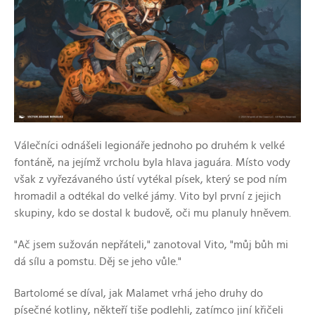
Válečníci odnášeli legionáře jednoho po druhém k velké
fontáně, na jejímž vrcholu byla hlava jaguára. Místo vody
však z vyřezávaného ústí vytékal písek, který se pod ním
hromadil a odtékal do velké jámy. Vito byl první z jejich
skupiny, kdo se dostal k budově, oči mu planuly hněvem.
"Ač jsem sužován nepřáteli," zanotoval Vito, "můj bůh mi
dá sílu a pomstu. Děj se jeho vůle."
Bartolomé se díval, jak Malamet vrhá jeho druhy do
písečné kotliny, někteří tiše podlehli, zatímco jiní křičeli