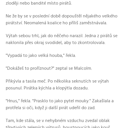
zloději nebo bandité místo pirátů.
Ne že by se v poslední době dopouštěl nějakého velkého
pirátství. Neomalená koalice ho příliš zaměstnávala.
Výtah sebou trhl, jak do něčeho narazil. Jedna z pirátů se
naklonila přes okraj svodidel, aby to zkontrolovala.
"Vypadá to jako velká houba," řekla.
"Dokážeš to proříznout?" zeptal se Malcolm.
Přikývla a tasila meč. Po několika seknutích se výtah
posunul. Pirátka kýchla a klopýtla dozadu.
"Hnus," řekla. "Prasklo to jako pytel mouky." Zakašlala a
protřela si oči, když ji další pirát udeřil do zad.
Tam, kde stála, se v nehybném vzduchu zvedal oblak
třpytivých zelených výtrusů, houstnoucích jako kouř.