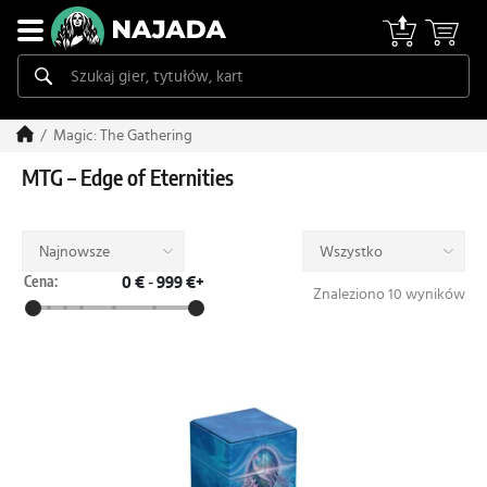
Magic: The Gathering
MTG – Edge of Eternities
Najnowsze
Wszystko
Cena:
0 €
-
999 €+
Znaleziono 10 wyników