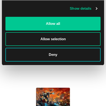
Show details
Allow all
Ultra PRO The Elder Scrolls IV: Oblivion Remastered –
Allow selection
obszywana mata
Deny
17.59 €
Brak w magazynie