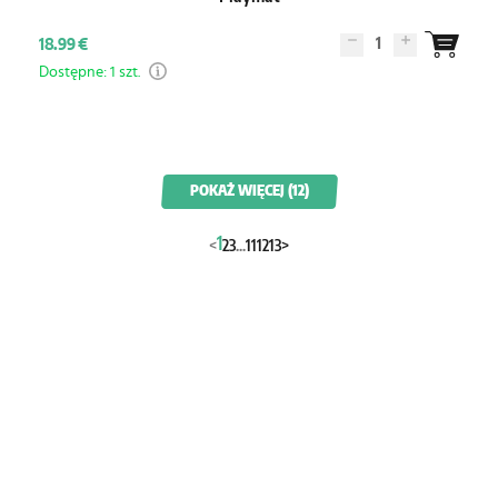
1
18.99 €
Dostępne: 1 szt.
POKAŻ WIĘCEJ (12)
1
<
2
3
...
11
12
13
>