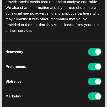
provide social media features and to analyse our traffic.
NEW
We also share information about your use of our site with
our social media, advertising and analytics partners who
may combine it with other information that you’ve
provided to them or that they’ve collected from your use
of their services.
Consent
Necessary
Selection
Q Workshop The Hobbit mata do gry - Thorin’s Company
Preferences
1
20.59 €
Dostępne: 2 szt.
Statistics
NEW
Marketing