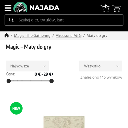
Maty do gry
Magic: The Gathering
Akcesoria MTG
Magic – Maty do gry
Najnowsze
Wszystko
Cena:
0 €
-
29 €+
Znaleziono 145 wyników
NEW