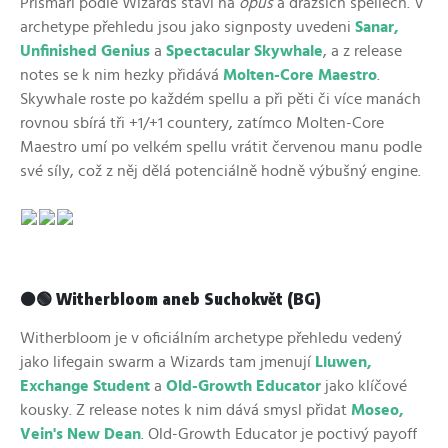
Prismari podle Wizards staví na
opus
a dražších spellech. V
archetype přehledu jsou jako signposty uvedeni
Sanar,
Unfinished Genius
a
Spectacular Skywhale
, a z release
notes se k nim hezky přidává
Molten-Core Maestro
.
Skywhale roste po každém spellu a při pěti či více manách
rovnou sbírá tři +1/+1 countery, zatímco Molten-Core
Maestro umí po velkém spellu vrátit červenou manu podle
své síly, což z něj dělá potenciálně hodně výbušný engine.
⚫🟢 Witherbloom aneb Suchokvět (BG)
Witherbloom je v oficiálním archetype přehledu vedený
jako lifegain swarm a Wizards tam jmenují
Lluwen,
Exchange Student
a
Old-Growth Educator
jako klíčové
kousky. Z release notes k nim dává smysl přidat
Moseo,
Vein's New Dean
. Old-Growth Educator je poctivý payoff