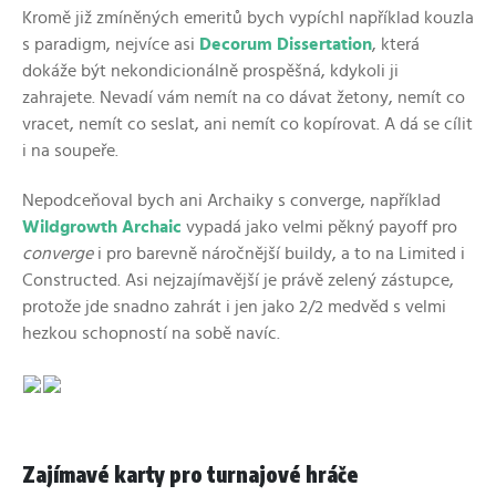
Kromě již zmíněných emeritů bych vypíchl například kouzla
s paradigm, nejvíce asi
Decorum Dissertation
, která
dokáže být nekondicionálně prospěšná, kdykoli ji
zahrajete. Nevadí vám nemít na co dávat žetony, nemít co
vracet, nemít co seslat, ani nemít co kopírovat. A dá se cílit
i na soupeře.
Nepodceňoval bych ani Archaiky s converge, například
Wildgrowth Archaic
vypadá jako velmi pěkný payoff pro
converge
i pro barevně náročnější buildy, a to na Limited i
Constructed. Asi nejzajímavější je právě zelený zástupce,
protože jde snadno zahrát i jen jako 2/2 medvěd s velmi
hezkou schopností na sobě navíc.
Zajímavé karty pro turnajové hráče