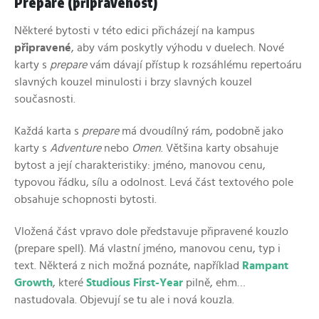
Prepare (připravenost)
Některé bytosti v této edici přicházejí na kampus
připravené
, aby vám poskytly výhodu v duelech. Nové
karty s
prepare
vám dávají přístup k rozsáhlému repertoáru
slavných kouzel minulosti i brzy slavných kouzel
současnosti.
Každá karta s
prepare
má dvoudílný rám, podobně jako
karty s
Adventure
nebo
Omen
. Většina karty obsahuje
bytost a její charakteristiky: jméno, manovou cenu,
typovou řádku, sílu a odolnost. Levá část textového pole
obsahuje schopnosti bytosti.
Vložená část vpravo dole představuje připravené kouzlo
(prepare spell). Má vlastní jméno, manovou cenu, typ i
text. Některá z nich možná poznáte, například
Rampant
Growth
, které
Studious First-Year
pilně, ehm…
nastudovala. Objevují se tu ale i nová kouzla.