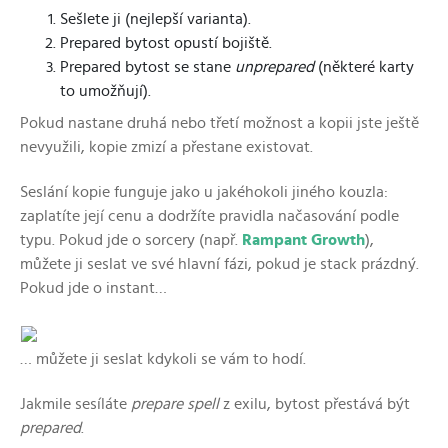
Sešlete ji (nejlepší varianta).
Prepared bytost opustí bojiště.
Prepared bytost se stane
unprepared
(některé karty
to umožňují).
Pokud nastane druhá nebo třetí možnost a kopii jste ještě
nevyužili, kopie zmizí a přestane existovat.
Seslání kopie funguje jako u jakéhokoli jiného kouzla:
zaplatíte její cenu a dodržíte pravidla načasování podle
typu. Pokud jde o sorcery (např.
Rampant Growth
),
můžete ji seslat ve své hlavní fázi, pokud je stack prázdný.
Pokud jde o instant…
… můžete ji seslat kdykoli se vám to hodí.
Jakmile sesíláte
prepare spell
z exilu, bytost přestává být
prepared
.