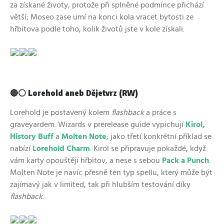
za získané životy, protože při splněné podmínce přichází
větší; Moseo zase umí na konci kola vracet bytosti ze
hřbitova podle toho, kolik životů jste v kole získali.
🔴⚪ Lorehold aneb Dějetvrz (RW)
Lorehold je postavený kolem
flashback
a práce s
graveyardem. Wizards v prerelease guide vypichují
Kirol,
History Buff
a
Molten Note
; jako třetí konkrétní příklad se
nabízí
Lorehold Charm
. Kirol se připravuje pokaždé, když
vám karty opouštějí hřbitov, a nese s sebou
Pack a Punch
.
Molten Note je navíc přesně ten typ spellu, který může být
zajímavý jak v limited, tak při hlubším testování díky
flashback
.