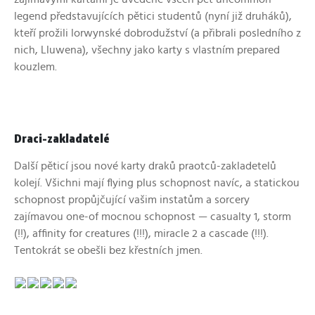
legend představujících pětici studentů (nyní již druháků),
kteří prožili lorwynské dobrodužství (a přibrali posledního z
nich, Lluwena), všechny jako karty s vlastním prepared
kouzlem.
Draci-zakladatelé
Další pěticí jsou nové karty draků praotců-zakladetelů
kolejí. Všichni mají flying plus schopnost navíc, a statickou
schopnost propůjčující vašim instatům a sorcery
zajímavou one-of mocnou schopnost — casualty 1, storm
(!!), affinity for creatures (!!!), miracle 2 a cascade (!!!).
Tentokrát se obešli bez křestních jmen.