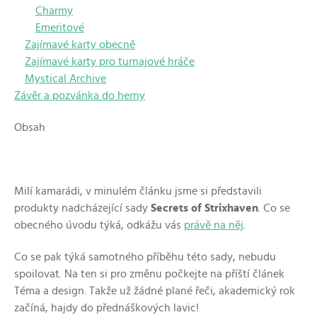
Charmy
Emeritové
Zajímavé karty obecně
Zajímavé karty pro turnajové hráče
Mystical Archive
Závěr a pozvánka do herny
Obsah
Milí kamarádi, v minulém článku jsme si představili
produkty nadcházející sady
Secrets of Strixhaven
. Co se
obecného úvodu týká, odkážu vás
právě na něj
.
Co se pak týká samotného příběhu této sady, nebudu
spoilovat. Na ten si pro změnu počkejte na příští článek
Téma a design. Takže už žádné plané řeči, akademický rok
začíná, hajdy do přednáškových lavic!