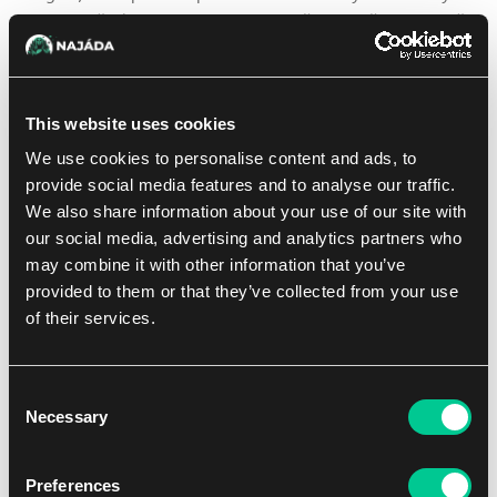
do toho přidáte Quandrix (Dilemax), šance vašeho soupeře
na výhru… no, pravděpodobně dramaticky klesnou.
Increment
je klíčové slovo představující spouštěnou
This website uses cookies
schopnost nacházející se na bytostech. Kdykoli sesíláte
kouzlo, pokud množství many zaplacené za jeho seslání je
We use cookies to personalise content and ads, to
větší než síla nebo odolnost bytosti s
increment
, položíte
provide social media features and to analyse our traffic.
na tuto bytost +1/+1 žeton.
We also share information about your use of our site with
our social media, advertising and analytics partners who
may combine it with other information that you’ve
Porovnání množství many a statistik bytosti probíhá
provided to them or that they’ve collected from your use
dvakrát. Nejprve ihned po seslání kouzla zjistíte, zda se
of their services.
increment
vůbec spustí. Pokud množství many nestačí,
schopnost se nespustí. Pokud se spustí, provedete
porovnání znovu při jejím vyhodnocení, abyste zjistili, zda
Consent
je množství many stále větší než síla nebo odolnost
Necessary
Selection
bytosti. Pokud kontrola tentokrát selže, například proto, že
se statistiky bytosti mezitím zvýšily, schopnost nebude
Preferences
mít žádný efekt a +1/+1 žeton na bytost nepoložíte.