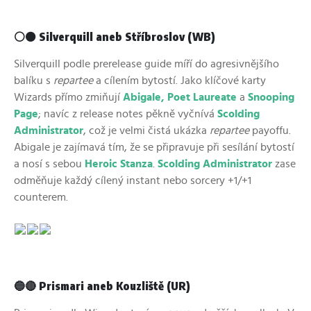
⚪⚫ Silverquill aneb Stříbroslov (WB)
Silverquill podle prerelease guide míří do agresivnějšího
balíku s
repartee
a cílením bytostí. Jako klíčové karty
Wizards přímo zmiňují
Abigale, Poet Laureate
a
Snooping
Page
; navíc z release notes pěkně vyčnívá
Scolding
Administrator
, což je velmi čistá ukázka
repartee
payoffu.
Abigale je zajímavá tím, že se připravuje při sesílání bytostí
a nosí s sebou
Heroic Stanza
.
Scolding Administrator
zase
odměňuje každý cílený instant nebo sorcery +1/+1
counterem.
🔵🔴 Prismari aneb Kouzliště (UR)