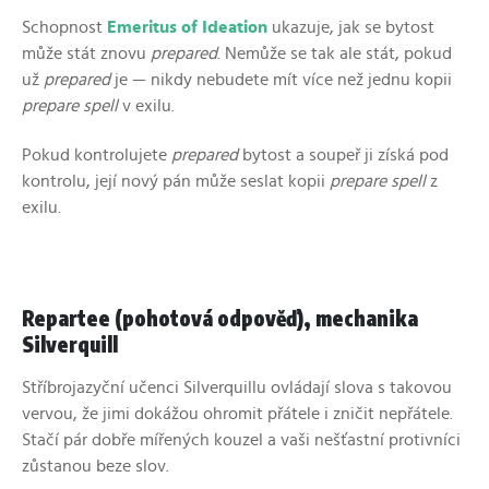
Schopnost
Emeritus of Ideation
ukazuje, jak se bytost
může stát znovu
prepared
. Nemůže se tak ale stát, pokud
už
prepared
je — nikdy nebudete mít více než jednu kopii
prepare spell
v exilu.
Pokud kontrolujete
prepared
bytost a soupeř ji získá pod
kontrolu, její nový pán může seslat kopii
prepare spell
z
exilu.
Repartee (pohotová odpověď), mechanika
Silverquill
Stříbrojazyční učenci Silverquillu ovládají slova s takovou
vervou, že jimi dokážou ohromit přátele i zničit nepřátele.
Stačí pár dobře mířených kouzel a vaši nešťastní protivníci
zůstanou beze slov.