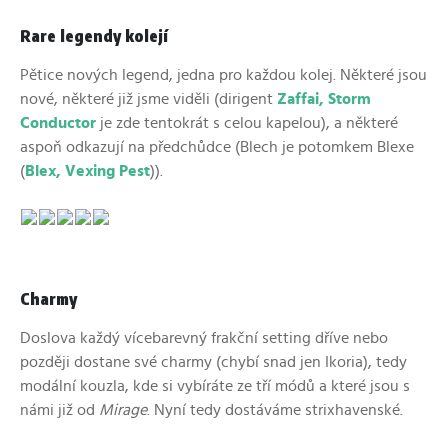
Rare legendy kolejí
Pětice nových legend, jedna pro každou kolej. Některé jsou
nové, některé již jsme viděli (dirigent
Zaffai, Storm
Conductor
je zde tentokrát s celou kapelou), a některé
aspoň odkazují na předchůdce (Blech je potomkem Blexe
(
Blex, Vexing Pest
)).
Charmy
Doslova každý vícebarevný frakční setting dříve nebo
později dostane své charmy (chybí snad jen Ikoria), tedy
modální kouzla, kde si vybíráte ze tří módů a které jsou s
námi již od
Mirage
. Nyní tedy dostáváme strixhavenské.