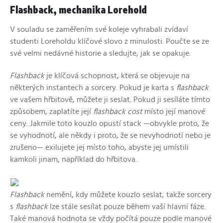
Flashback, mechanika Lorehold
V souladu se zaměřením své koleje vyhrabali zvídaví
studenti Loreholdu klíčové slovo z minulosti. Poučte se ze
své velmi nedávné historie a sledujte, jak se opakuje.
Flashback
je klíčová schopnost, která se objevuje na
některých instantech a sorcery. Pokud je karta s
flashback
ve vašem hřbitově, můžete ji seslat. Pokud ji sesíláte tímto
způsobem, zaplatíte její
flashback cost
místo její manové
ceny. Jakmile toto kouzlo opustí stack —obvykle proto, že
se vyhodnotí, ale někdy i proto, že se nevyhodnotí nebo je
zrušeno— exilujete jej místo toho, abyste jej umístili
kamkoli jinam, například do hřbitova.
Flashback
nemění, kdy můžete kouzlo seslat, takže sorcery
s
flashback
lze stále sesílat pouze během vaší hlavní fáze.
Také manová hodnota se vždy počítá pouze podle manové