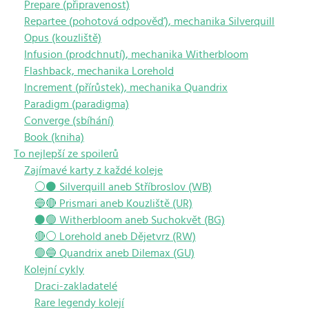
Prepare (připravenost)
Repartee (pohotová odpověď), mechanika Silverquill
Opus (kouzliště)
Infusion (prodchnutí), mechanika Witherbloom
Flashback, mechanika Lorehold
Increment (přírůstek), mechanika Quandrix
Paradigm (paradigma)
Converge (sbíhání)
Book (kniha)
To nejlepší ze spoilerů
Zajímavé karty z každé koleje
⚪⚫ Silverquill aneb Stříbroslov (WB)
🔵🔴 Prismari aneb Kouzliště (UR)
⚫🟢 Witherbloom aneb Suchokvět (BG)
🔴⚪ Lorehold aneb Dějetvrz (RW)
🟢🔵 Quandrix aneb Dilemax (GU)
Kolejní cykly
Draci-zakladatelé
Rare legendy kolejí