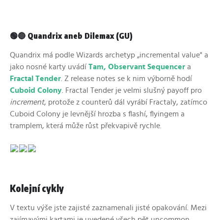
🟢🔵 Quandrix aneb Dilemax (GU)
Quandrix má podle Wizards archetyp „incremental value" a
jako nosné karty uvádí
Tam, Observant Sequencer
a
Fractal Tender
. Z release notes se k nim výborně hodí
Cuboid Colony
. Fractal Tender je velmi slušný payoff pro
increment
, protože z counterů dál vyrábí Fractaly, zatímco
Cuboid Colony je levnější hrozba s flashí, flyingem a
tramplem, která může růst překvapivě rychle.
Kolejní cykly
V textu výše jste zajisté zaznamenali jisté opakování. Mezi
zajímavými kartami je uvedené všech pět uncommon