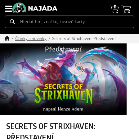
Secrets of Strixhaven: Představení
Články a novinky
SECRETS OF STRIXHAVEN:
PŘEDSTAVENÍ