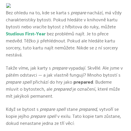
Bez ohledu na to, kde se karta s
prepare
nachází, má vždy
charakteristiky bytosti. Pokud hledáte v knihovně kartu
bytosti nebo vracíte bytost z hřbitova do ruky, můžete
Studious First-Year
bez problémů najít. Je to přece
medvěd. Těžko ji přehlédnout. Pokud ale hledáte kartu
sorcery, tuto kartu najít nemůžete. Nikde se z ní sorcery
nestává.
Takže víme, jak karty s
prepare
vypadají. Skvělé. Ale jsme v
pátém odstavci — a jak vlastně fungují? Mnoho bytostí s
prepare spell
přichází do hry jako
prepared
. Budeme
mluvit o bytostech, ale
prepared
je označení, které může
mít jakýkoli permanent.
Když se bytost s
prepare spell
stane
prepared
, vytvoří se
kopie jejího
prepare spell
v exilu. Tato kopie tam zůstane,
dokud nenastane jedna ze tří věcí: