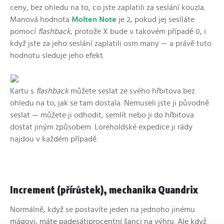
ceny, bez ohledu na to, co jste zaplatili za seslání kouzla.
Manová hodnota
Molten Note
je 2, pokud jej sesíláte
pomocí
flashback
, protože X bude v takovém případě 0, i
když jste za jeho seslání zaplatili osm many — a právě tuto
hodnotu sleduje jeho efekt.
Kartu s
flashback
můžete seslat ze svého hřbitova bez
ohledu na to, jak se tam dostala. Nemuseli jste ji původně
seslat — můžete ji odhodit, semlít nebo ji do hřbitova
dostat jiným způsobem. Loreholdské expedice ji rády
najdou v každém případě.
Increment (přírůstek), mechanika Quandrix
Normálně, když se postavíte jeden na jednoho jinému
mágovi, máte padesátiprocentní šanci na výhru. Ale když