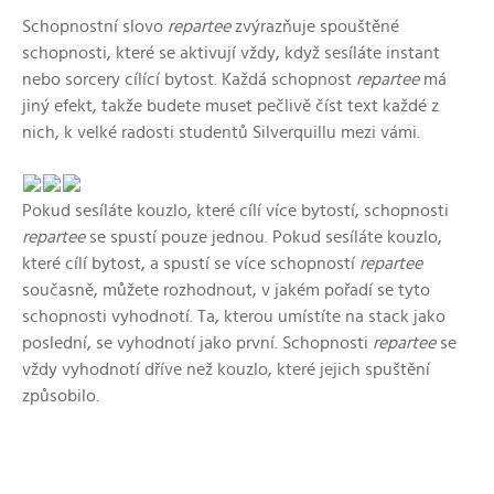
Schopnostní slovo
repartee
zvýrazňuje spouštěné
schopnosti, které se aktivují vždy, když sesíláte instant
nebo sorcery cílící bytost. Každá schopnost
repartee
má
jiný efekt, takže budete muset pečlivě číst text každé z
nich, k velké radosti studentů Silverquillu mezi vámi.
Pokud sesíláte kouzlo, které cílí více bytostí, schopnosti
repartee
se spustí pouze jednou. Pokud sesíláte kouzlo,
které cílí bytost, a spustí se více schopností
repartee
současně, můžete rozhodnout, v jakém pořadí se tyto
schopnosti vyhodnotí. Ta, kterou umístíte na stack jako
poslední, se vyhodnotí jako první. Schopnosti
repartee
se
vždy vyhodnotí dříve než kouzlo, které jejich spuštění
způsobilo.