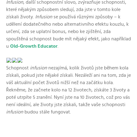
Infusion
, další schopnostní slovo, zvýrazňuje schopnosti,
které nějakým způsobem sledují, zda jste v tomto kole
získali životy.
Infusion
se používá různými způsoby – k
udělení dodatečného nebo alternativního efektu kouzlu, k
určení, zda se uplatní bonus, nebo ke zjištění, zda
spouštěná schopnost bude mít nějaký efekt, jako například
u
Old-Growth Educator
.
Schopnost
infusion
nezajímá, kolik životů jste během kola
získali, pokud jste nějaké získali. Nezáleží ani na tom, zda je
váš aktuální počet životů nižší než na začátku kola.
Řekněme, že začnete kolo na 12 životech, získáte 3 životy a
poté utrpíte 5 zranění. Nyní jste na 10 životech, což pro vás
není ideální, ale životy jste získali, takže vaše schopnosti
infusion
budou stále fungovat.