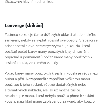
Strixhaven
hlavní mechanikou.
Converge (sbíhání)
Zatímco se koleje často drží svých oblastí akademického
zaměření, někdy se vyplatí rozšířit své obzory. Vracející se
schopnostní slovo
converge
zvýrazňuje kouzla, která
počítají počet barev many použitých k jejich seslání,
případně u permanentů počet barev many použitých k
seslání kouzla, ze kterého vznikly.
Počet barev many použitých k seslání kouzla je vždy mezi
nulou a pěti. Nezapomeňte započítat veškerou manu
použitou k jeho seslání, včetně dodatečných nebo
alternativních nákladů, ale jak už možná tušíte,
nezahrnujte manu, která nebyla použita přímo k seslání
kouzla, například manu zaplacenou za ward, aby kouzlo