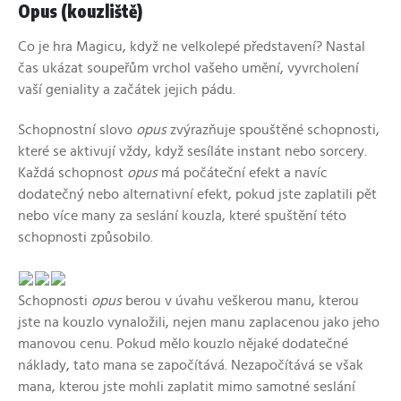
Opus (kouzliště)
Co je hra Magicu, když ne velkolepé představení? Nastal
čas ukázat soupeřům vrchol vašeho umění, vyvrcholení
vaší geniality a začátek jejich pádu.
Schopnostní slovo
opus
zvýrazňuje spouštěné schopnosti,
které se aktivují vždy, když sesíláte instant nebo sorcery.
Každá schopnost
opus
má počáteční efekt a navíc
dodatečný nebo alternativní efekt, pokud jste zaplatili pět
nebo více many za seslání kouzla, které spuštění této
schopnosti způsobilo.
Schopnosti
opus
berou v úvahu veškerou manu, kterou
jste na kouzlo vynaložili, nejen manu zaplacenou jako jeho
manovou cenu. Pokud mělo kouzlo nějaké dodatečné
náklady, tato mana se započítává. Nezapočítává se však
mana, kterou jste mohli zaplatit mimo samotné seslání