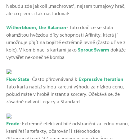
Nebudu zde jakkoli „machrovat", nejsem turnajový hráč,
ale co jsem si tak nastudoval:
Witherbloom, the Balancer
: Tato dračice se stala
okamžitou hvězdou díky schopnosti Affinity, která jí
umožňuje přijít na bojiště extrémně levně (často už ve 3.
kole). V kombinaci s kartami jako
Sprout Swarm
dokáže
vytvářet nekonečné komba.
Flow State
: Často přirovnávaná k
Expressive Iteration
.
Tato karta nabízí silnou karetní výhodu za nízkou cenu,
pokud máte v hrobě instant a sorcery. Očekává se, že
zásadně ovlivní Legacy a Standard.
Erode
: Extrémně efektivní bílé odstranění za jednu manu,
které řeší artefakty, očarování i sférochodce
(Planeswalkery). V Commanderu je považováno za