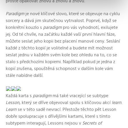
prostě opakovat znovu a znovu a znovu.
Paradigm
je nové klíčové slovo, které se objevuje na cyklu
sorcery a dává jim skutečnou vytrvalost. Poprvé, když se
konkrétní kouzlo s
paradigm
pro vás vyhodnotí, exilujete
jej. Od té chvíle, na začátku každé vaší první hlavní fáze,
můžete seslat jeho kopii bez placení manové ceny. Seslání
každé z těchto kopií je volitelné a budete mít možnost
seslat jednu v každém svém kole bez ohledu na to, co se
stalo s předchozími kopiemi. Například pokud je jedna z
kopií zrušena, spouštěná schopnost v dalším kole vám
stále nabídne další.
Každá karta s
paradigm
má také vracející se subtype
Lesson
, který se dříve objevoval spolu s klíčovou akcí
learn
.
Learn
se v této sadě nevrací. Přestože těchto pět Lesson
dobře spolupracuje s dřívějšími kartami, které s tímto
subtypem interagují, Lessons nejsou v
Secrets of