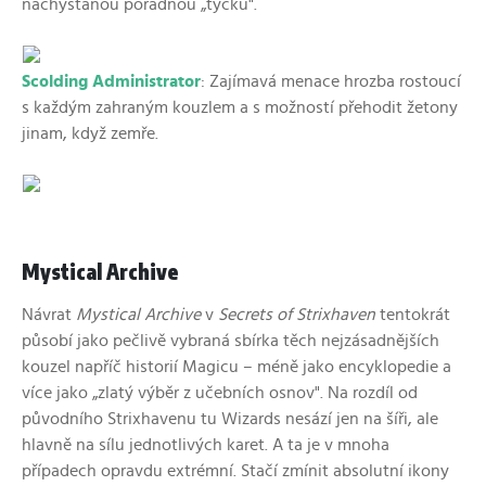
nachystanou pořádnou „tyčku".
Scolding Administrator
: Zajímavá menace hrozba rostoucí
s každým zahraným kouzlem a s možností přehodit žetony
jinam, když zemře.
Mystical Archive
Návrat
Mystical Archive
v
Secrets of Strixhaven
tentokrát
působí jako pečlivě vybraná sbírka těch nejzásadnějších
kouzel napříč historií Magicu – méně jako encyklopedie a
více jako „zlatý výběr z učebních osnov". Na rozdíl od
původního Strixhavenu tu Wizards nesází jen na šíři, ale
hlavně na sílu jednotlivých karet. A ta je v mnoha
případech opravdu extrémní. Stačí zmínit absolutní ikony