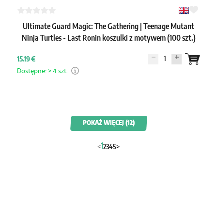
Ultimate Guard Magic: The Gathering | Teenage Mutant
Ninja Turtles - Last Ronin koszulki z motywem (100 szt.)
1
15.19 €
Dostępne: > 4 szt.
POKAŻ WIĘCEJ (12)
1
<
2
3
4
5
>