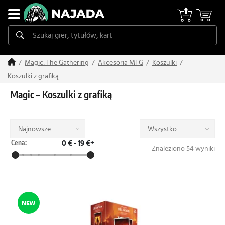
Magic: The Gathering
Akcesoria MTG
Koszulki
Koszulki z grafiką
Magic – Koszulki z grafiką
Najnowsze
Wszystko
Cena:
0 €
-
19 €+
Znaleziono 54 wyniki
NEW