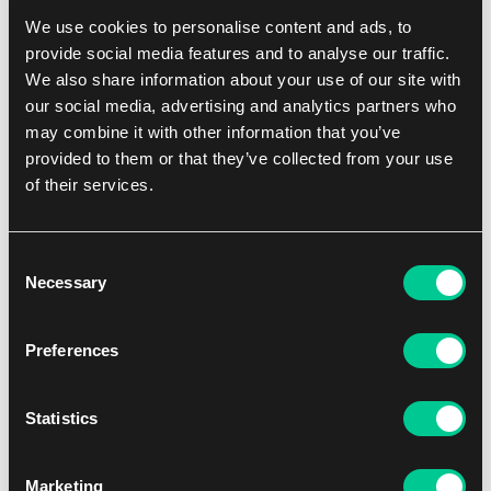
Dostępne: > 4 szt.
We use cookies to personalise content and ads, to
provide social media features and to analyse our traffic.
We also share information about your use of our site with
our social media, advertising and analytics partners who
may combine it with other information that you’ve
provided to them or that they’ve collected from your use
of their services.
Consent
Necessary
Selection
Preferences
Gamegenic Marvel Super Heroes: "Galactus Token" koszulki
premium z motywem (105 szt.)
Statistics
1
11.59 €
Dostępne: > 4 szt.
Marketing