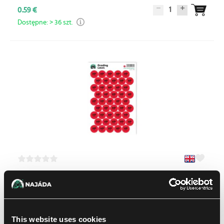
1
0.59 €
Dostępne: > 36 szt.
Najada Games Naklejki gradingowe – Heavily Played (HP)
okrągłe naklejki
1
0.59 €
This website uses cookies
Dostępne: > 36 szt.