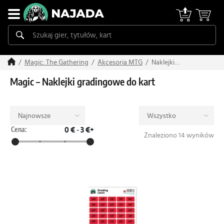
Naklejki
Magic: The Gathering
Akcesoria MTG
gradingowe
Magic – Naklejki gradingowe do kart
Najnowsze
Wszystko
Cena:
0 €
-
3 €+
Znaleziono 14 wyników