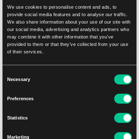
We use cookies to personalise content and ads, to
provide social media features and to analyse our traffic.
We also share information about your use of our site with
our social media, advertising and analytics partners who
may combine it with other information that you’ve
provided to them or that they’ve collected from your use
of their services.
Consent
Necessary
Selection
Najada Games Naklejki gradingowe – Played (PL) okrągłe
Preferences
naklejki
1
0.59 €
Statistics
Dostępne: > 36 szt.
Marketing