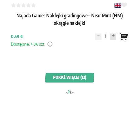
Najada Games Naklejki gradingowe – Near Mint (NM)
okrągłe naklejki
1
0.59 €
Dostępne: > 36 szt.
POKAŻ WIĘCEJ (12)
1
<
2
>