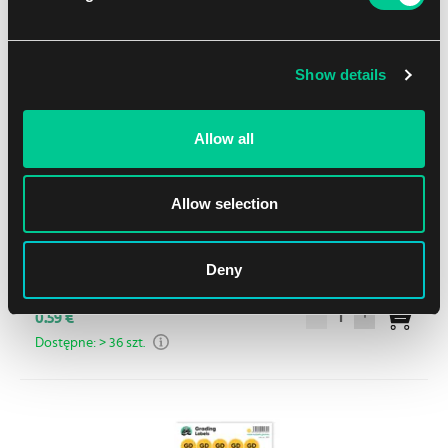
Show details
Allow all
Allow selection
Najada Games Naklejki gradingowe – Lightly Played (LP)
Deny
okrągłe naklejki
1
0.59 €
Dostępne: > 36 szt.