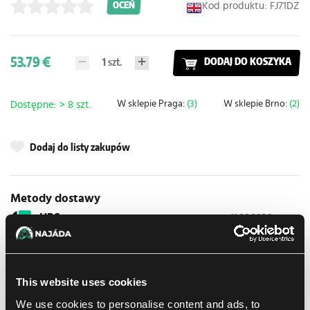
Kod produktu: FJ71DZ
OCEŃ
53.79 €
1
szt.
DODAJ DO KOSZYKA
W sklepie Praga:
(3)
W sklepie Brno:
(2)
Dostępne: > 8 szt.
Dodaj do listy zakupów
Metody dostawy
UPS
11.08.2026
Odbiór osobisty w sklepie
Jeszcze dzisiaj
06.08.2026
Brno
Odbiór osobisty w sklepie
Jeszcze dzisiaj
This website uses cookies
06.08.2026
Brno
We use cookies to personalise content and ads, to