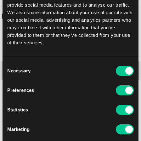
provide social media features and to analyse our traffic.
We also share information about your use of our site with
Podobne produkty
our social media, advertising and analytics partners who
may combine it with other information that you’ve
provided to them or that they’ve collected from your use
of their services.
Consent
Necessary
Selection
Preferences
Statistics
Ultimate Guard Katana koszulki – Autumn Moon (100 szt.)
1
10.19 €
Marketing
Może Ci się spodobać
Dostępne: > 4 szt.