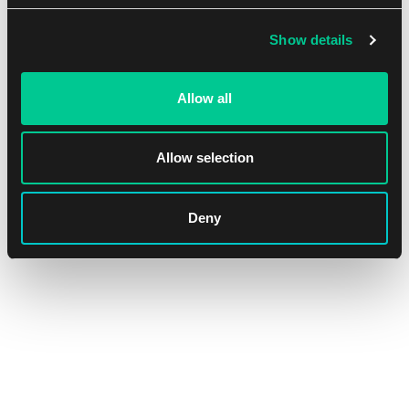
Show details
Allow all
Allow selection
Deny
Magic: The Gathering | Marvel's Spider-Man Fat Pack Bundle:
Gift Edition
1
74.39 €
Dostępne: > 12 szt.