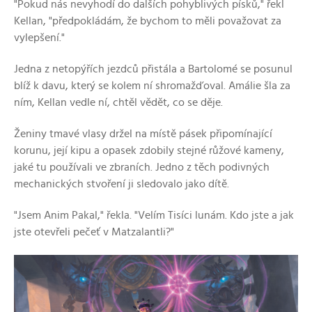
"Pokud nás nevyhodí do dalších pohyblivých písků," řekl
Kellan, "předpokládám, že bychom to měli považovat za
vylepšení."
Jedna z netopýřích jezdců přistála a Bartolomé se posunul
blíž k davu, který se kolem ní shromažďoval. Amálie šla za
ním, Kellan vedle ní, chtěl vědět, co se děje.
Ženiny tmavé vlasy držel na místě pásek připomínající
korunu, její kipu a opasek zdobily stejné růžové kameny,
jaké tu používali ve zbraních. Jedno z těch podivných
mechanických stvoření ji sledovalo jako dítě.
"Jsem Anim Pakal," řekla. "Velím Tisíci lunám. Kdo jste a jak
jste otevřeli pečeť v Matzalantli?"