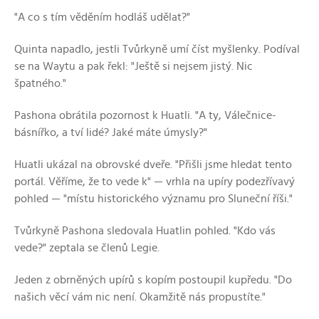
"A co s tím věděním hodláš udělat?"
Quinta napadlo, jestli Tvůrkyně umí číst myšlenky. Podíval
se na Waytu a pak řekl: "Ještě si nejsem jistý. Nic
špatného."
Pashona obrátila pozornost k Huatli. "A ty, Válečnice-
básnířko, a tví lidé? Jaké máte úmysly?"
Huatli ukázal na obrovské dveře. "Přišli jsme hledat tento
portál. Věříme, že to vede k" — vrhla na upíry podezřívavý
pohled — "místu historického významu pro Sluneční říši."
Tvůrkyně Pashona sledovala Huatlin pohled. "Kdo vás
vede?" zeptala se členů Legie.
Jeden z obrněných upírů s kopím postoupil kupředu. "Do
našich věcí vám nic není. Okamžitě nás propustíte."