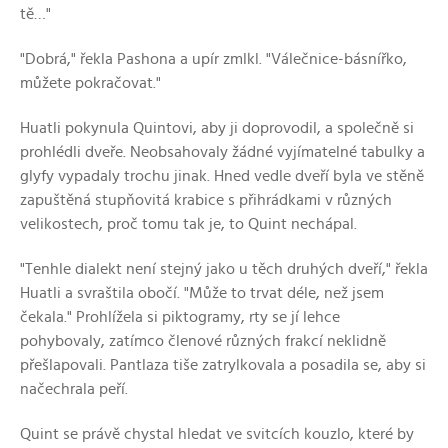
tě…"
"Dobrá," řekla Pashona a upír zmlkl. "Válečnice-básnířko,
můžete pokračovat."
Huatli pokynula Quintovi, aby ji doprovodil, a společně si
prohlédli dveře. Neobsahovaly žádné vyjímatelné tabulky a
glyfy vypadaly trochu jinak. Hned vedle dveří byla ve stěně
zapuštěná stupňovitá krabice s přihrádkami v různých
velikostech, proč tomu tak je, to Quint nechápal.
"Tenhle dialekt není stejný jako u těch druhých dveří," řekla
Huatli a svraštila obočí. "Může to trvat déle, než jsem
čekala." Prohlížela si piktogramy, rty se jí lehce
pohybovaly, zatímco členové různých frakcí neklidně
přešlapovali. Pantlaza tiše zatrylkovala a posadila se, aby si
načechrala peří.
Quint se právě chystal hledat ve svitcích kouzlo, které by