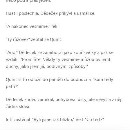
nebo pod a přes jeden."
Huatli poslechla, Dědeček přikývl a usmál se.
"A nakonec vesmírné," řekl.
"Ty růžové?" zeptal se Quint.
"Ano." Dědeček se zamihotal jako kouř svíčky a pak se
vzdálil. "Promiňte. Někdy ty vesmírné můžou ovlivnit
duchy, jako jsem já, podivnými způsoby."
Quint si to odložil do paměti do budoucna. "Kam tedy
patří?"
Dědeček znovu zamrkal, pohyboval ústy, ale nevyšla z něj
žádná slova.
Inti zasténal. "Byli jsme tak blízko," řekl. "Co teď?"