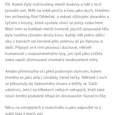
říši. Kolem byly roztroušeny menší budovy a lidé z nich
proudili ven. Měli na sobě ponča a kipu jako duch, kterému
ten archeolog říkal Dědeček, a mávali růžovými zbraněmi a
tyčemi s kouzly, která vysílala vlnící se pulzy vzduchem.
Mezi nimi se kolébali menší tvorové, jejichž spojovaná těla
byla tvořena různými druhy kovu. Každý měl jedno zářící
oko v barvách od červené přes zelenou až po fialovou a
další. Připojili se k nim plovoucí duchové, někteří
humanoidi s rozpoznatelnými rysy, jiní spíš jako zvířata
nebo napůl zformované chomáče modrozelené mlhy.
Amálie přimhouřila oči před podivným sluncem, kolem
kterého se jako ptáci vznášely černé tečky. Některé z nich
se přesunuly do šipkovitého útvaru a blížily se. Další
válečníci, letící na hřbetech velkých netopýrů, kteří také
nosili brnění podobné létajícím dinosaurům Sluneční říše.
Něco na netopýrech ji rozechvělo a jako odpověď se jí
vrátil hlas z jejích vizí.