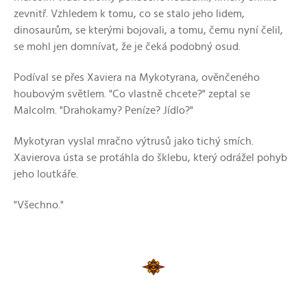
zevnitř. Vzhledem k tomu, co se stalo jeho lidem,
dinosaurům, se kterými bojovali, a tomu, čemu nyní čelil,
se mohl jen domnívat, že je čeká podobný osud.
Podíval se přes Xaviera na Mykotyrana, ověnčeného
houbovým světlem. "Co vlastně chcete?" zeptal se
Malcolm. "Drahokamy? Peníze? Jídlo?"
Mykotyran vyslal mračno výtrusů jako tichý smích.
Xavierova ústa se protáhla do šklebu, který odrážel pohyb
jeho loutkáře.
"Všechno."