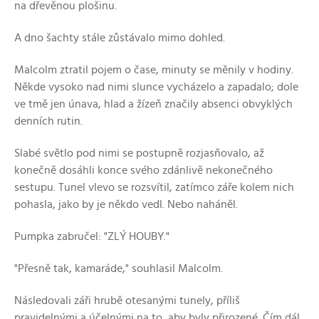
na dřevěnou plošinu.
A dno šachty stále zůstávalo mimo dohled.
Malcolm ztratil pojem o čase, minuty se měnily v hodiny.
Někde vysoko nad nimi slunce vycházelo a zapadalo; dole
ve tmě jen únava, hlad a žízeň značily absenci obvyklých
denních rutin.
Slabé světlo pod nimi se postupně rozjasňovalo, až
konečně dosáhli konce svého zdánlivě nekonečného
sestupu. Tunel vlevo se rozsvítil, zatímco záře kolem nich
pohasla, jako by je někdo vedl. Nebo naháněl.
Pumpka zabručel: "ZLÝ HOUBY."
"Přesně tak, kamaráde," souhlasil Malcolm.
Následovali záři hrubě otesanými tunely, příliš
pravidelnými a účelnými na to, aby byly přirozené. Čím dál