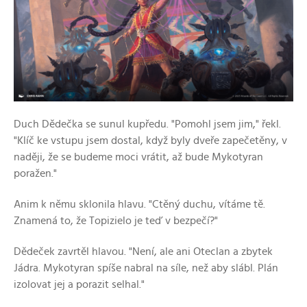
Duch Dědečka se sunul kupředu. "Pomohl jsem jim," řekl.
"Klíč ke vstupu jsem dostal, když byly dveře zapečetěny, v
naději, že se budeme moci vrátit, až bude Mykotyran
poražen."
Anim k němu sklonila hlavu. "Ctěný duchu, vítáme tě.
Znamená to, že Topizielo je teď v bezpečí?"
Dědeček zavrtěl hlavou. "Není, ale ani Oteclan a zbytek
Jádra. Mykotyran spíše nabral na síle, než aby slábl. Plán
izolovat jej a porazit selhal."