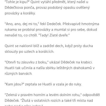
"Tohle je kipu?" Quint vytáhl předmět, který našel u
Dědečkova ponča, provaz podobný opasku ověšený
provázky a korálky.
"Ano, ano, dej mi to," řekl Dedeček. Překvapivě hmotnýma
rukama se probíral provázky a mumlal si pro sebe, dokud
nenašel to, co chtěl. "Tady! Zlaté dveře."
Quint se naklonil blíž a zadržel dech, když prsty ducha
sklouzly po uzlech a korálcích.
"Otevři tu zásuvku z boku," ukázal Dědeček na krabici.
Huatli tak učinila a našla sbírku leštěných drahokamů v
různých barvách.
"Kam jdou?" zeptala se Huatli a vzala je do ruky.
"Zelená v pravém horním a levém dolním rohu," odpověděl
Dědeček. "Žlutá v ostatních rozích a také tři místa nad