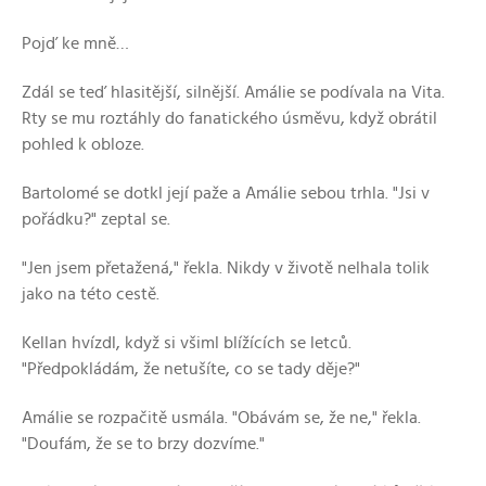
Pojď ke mně…
Zdál se teď hlasitější, silnější. Amálie se podívala na Vita.
Rty se mu roztáhly do fanatického úsměvu, když obrátil
pohled k obloze.
Bartolomé se dotkl její paže a Amálie sebou trhla. "Jsi v
pořádku?" zeptal se.
"Jen jsem přetažená," řekla. Nikdy v životě nelhala tolik
jako na této cestě.
Kellan hvízdl, když si všiml blížících se letců.
"Předpokládám, že netušíte, co se tady děje?"
Amálie se rozpačitě usmála. "Obávám se, že ne," řekla.
"Doufám, že se to brzy dozvíme."