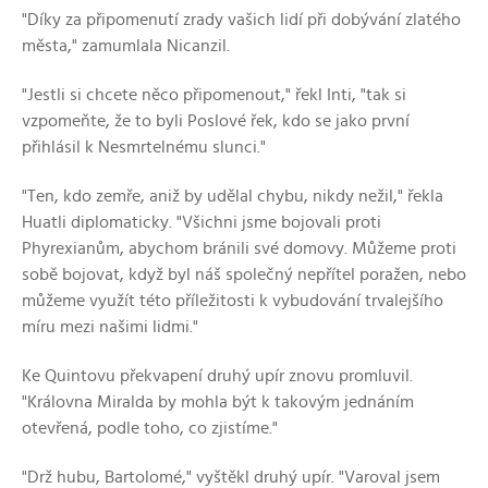
"Díky za připomenutí zrady vašich lidí při dobývání zlatého
města," zamumlala Nicanzil.
"Jestli si chcete něco připomenout," řekl Inti, "tak si
vzpomeňte, že to byli Poslové řek, kdo se jako první
přihlásil k Nesmrtelnému slunci."
"Ten, kdo zemře, aniž by udělal chybu, nikdy nežil," řekla
Huatli diplomaticky. "Všichni jsme bojovali proti
Phyrexianům, abychom bránili své domovy. Můžeme proti
sobě bojovat, když byl náš společný nepřítel poražen, nebo
můžeme využít této příležitosti k vybudování trvalejšího
míru mezi našimi lidmi."
Ke Quintovu překvapení druhý upír znovu promluvil.
"Královna Miralda by mohla být k takovým jednáním
otevřená, podle toho, co zjistíme."
"Drž hubu, Bartolomé," vyštěkl druhý upír. "Varoval jsem