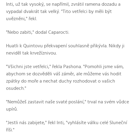
Inti, už tak vysoký, se napřímil, zvrátil ramena dozadu a
vypadal dvakrát tak velký. "Tito vetřelci by měli být
uvězněni," řekl.
"Nebo zabiti," dodal Caparocti.
Huatli k Quintovu překvapení souhlasně přikývla. Nikdy ji
neviděl tak krvežíznivou.
"Všichni jste vetřelci," řekla Pashona. "Pomohli jsme vám,
abychom se dozvěděli váš záměr, ale můžeme vás hodit
zpátky do moře a nechat duchy rozhodovat o vašich
osudech."
"Nemůžeš zastavit naše svaté poslání," trval na svém vůdce
upírů.
"Jestli nás zabijete," řekl Inti, "vyhlásíte válku celé Sluneční
říši."