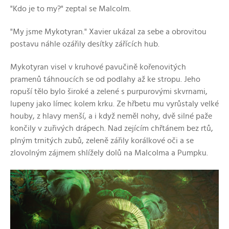
"Kdo je to my?" zeptal se Malcolm.
"My jsme Mykotyran." Xavier ukázal za sebe a obrovitou
postavu náhle ozářily desítky zářících hub.
Mykotyran visel v kruhové pavučině kořenovitých
pramenů táhnoucích se od podlahy až ke stropu. Jeho
ropuší tělo bylo široké a zelené s purpurovými skvrnami,
lupeny jako límec kolem krku. Ze hřbetu mu vyrůstaly velké
houby, z hlavy menší, a i když neměl nohy, dvě silné paže
končily v zuřivých drápech. Nad zejícím chřtánem bez rtů,
plným trnitých zubů, zeleně zářily korálkové oči a se
zlovolným zájmem shlížely dolů na Malcolma a Pumpku.