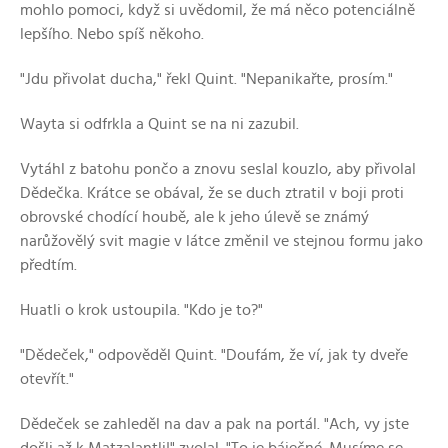
mohlo pomoci, když si uvědomil, že má něco potenciálně
lepšího. Nebo spíš někoho.
"Jdu přivolat ducha," řekl Quint. "Nepanikařte, prosím."
Wayta si odfrkla a Quint se na ni zazubil.
Vytáhl z batohu pončo a znovu seslal kouzlo, aby přivolal
Dědečka. Krátce se obával, že se duch ztratil v boji proti
obrovské chodící houbě, ale k jeho úlevě se známý
narůžovělý svit magie v látce změnil ve stejnou formu jako
předtím.
Huatli o krok ustoupila. "Kdo je to?"
"Dědeček," odpověděl Quint. "Doufám, že ví, jak ty dveře
otevřít."
Dědeček se zahleděl na dav a pak na portál. "Ach, vy jste