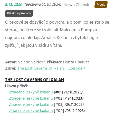
3. 12. 2023
(upraveno: 14. 10. 2024)
Honza Charvát
Magic
Příběh a překlady
Oltékové se dozvědí o povrchu a o tom, co se stalo se
sférou, od které se izolovali. Malcolm a Pumpka
najdou, co hledají. Amálie, Kellan a zbytek Legie
zjišťují, jak jsou v Jádru vítáni.
Autor:
Valerie Valdes •
Překlad:
Honza Charvát
Zdroj:
The Lost Caverns of Ixalan │ Episode 4
THE LOST CAVERNS OF IXALAN
Hlavní příběh:
Ztracené jeskyně Ixalanu
[#01] /12.11.2023/
Ztracené jeskyně Ixalanu
[#02] /19.11.2023/
Ztracené jeskyně Ixalanu
[#03] /26.11.2023/
Ztracené jeskyně Ixalanu
[#04] /03.12.2023/