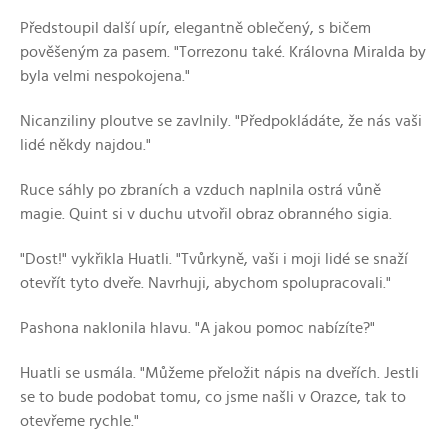
Předstoupil další upír, elegantně oblečený, s bičem
pověšeným za pasem. "Torrezonu také. Královna Miralda by
byla velmi nespokojena."
Nicanziliny ploutve se zavlnily. "Předpokládáte, že nás vaši
lidé někdy najdou."
Ruce sáhly po zbraních a vzduch naplnila ostrá vůně
magie. Quint si v duchu utvořil obraz obranného sigia.
"Dost!" vykřikla Huatli. "Tvůrkyně, vaši i moji lidé se snaží
otevřít tyto dveře. Navrhuji, abychom spolupracovali."
Pashona naklonila hlavu. "A jakou pomoc nabízíte?"
Huatli se usmála. "Můžeme přeložit nápis na dveřích. Jestli
se to bude podobat tomu, co jsme našli v Orazce, tak to
otevřeme rychle."