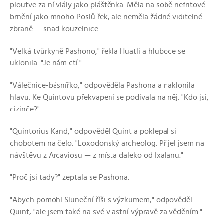
ploutve za ní vlály jako pláštěnka. Měla na sobě nefritové
brnění jako mnoho Poslů řek, ale neměla žádné viditelné
zbraně — snad kouzelnice.
"Velká tvůrkyně Pashono," řekla Huatli a hluboce se
uklonila. "Je nám ctí."
"Válečnice-básnířko," odpověděla Pashona a naklonila
hlavu. Ke Quintovu překvapení se podívala na něj. "Kdo jsi,
cizinče?"
"Quintorius Kand," odpověděl Quint a poklepal si
chobotem na čelo. "Loxodonský archeolog. Přijel jsem na
návštěvu z Arcaviosu — z místa daleko od Ixalanu."
"Proč jsi tady?" zeptala se Pashona.
"Abych pomohl Sluneční říši s výzkumem," odpověděl
Quint, "ale jsem také na své vlastní výpravě za věděním."