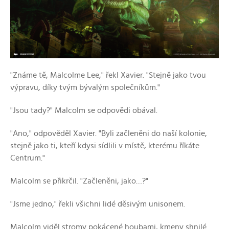
"Známe tě, Malcolme Lee," řekl Xavier. "Stejně jako tvou
výpravu, díky tvým bývalým společníkům."
"Jsou tady?" Malcolm se odpovědi obával.
"Ano," odpověděl Xavier. "Byli začleněni do naší kolonie,
stejně jako ti, kteří kdysi sídlili v místě, kterému říkáte
Centrum."
Malcolm se přikrčil. "Začleněni, jako…?"
"Jsme jedno," řekli všichni lidé děsivým unisonem.
Malcolm viděl stromy pokácené houbami, kmeny shnilé