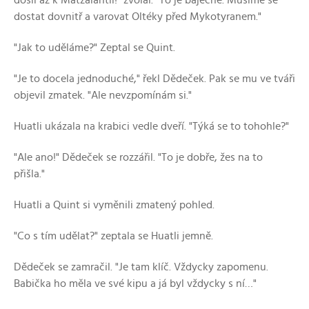
došli až k Matzalantli!" zvolal. "To je báječné. Musíme se
dostat dovnitř a varovat Oltéky před Mykotyranem."
"Jak to uděláme?" Zeptal se Quint.
"Je to docela jednoduché," řekl Dědeček. Pak se mu ve tváři
objevil zmatek. "Ale nevzpomínám si."
Huatli ukázala na krabici vedle dveří. "Týká se to tohohle?"
"Ale ano!" Dědeček se rozzářil. "To je dobře, žes na to
přišla."
Huatli a Quint si vyměnili zmatený pohled.
"Co s tím udělat?" zeptala se Huatli jemně.
Dědeček se zamračil. "Je tam klíč. Vždycky zapomenu.
Babička ho měla ve své kipu a já byl vždycky s ní…"