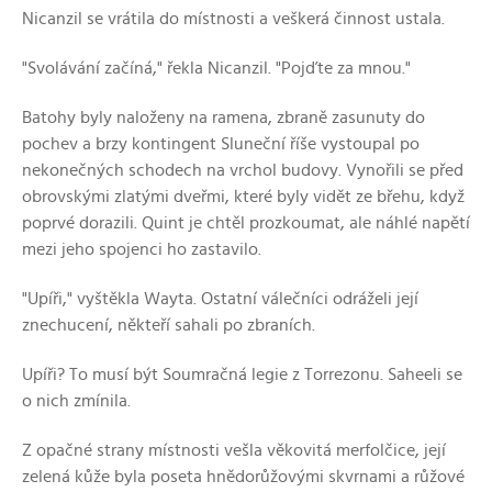
Nicanzil se vrátila do místnosti a veškerá činnost ustala.
"Svolávání začíná," řekla Nicanzil. "Pojďte za mnou."
Batohy byly naloženy na ramena, zbraně zasunuty do
pochev a brzy kontingent Sluneční říše vystoupal po
nekonečných schodech na vrchol budovy. Vynořili se před
obrovskými zlatými dveřmi, které byly vidět ze břehu, když
poprvé dorazili. Quint je chtěl prozkoumat, ale náhlé napětí
mezi jeho spojenci ho zastavilo.
"Upíři," vyštěkla Wayta. Ostatní válečníci odráželi její
znechucení, někteří sahali po zbraních.
Upíři? To musí být Soumračná legie z Torrezonu. Saheeli se
o nich zmínila.
Z opačné strany místnosti vešla věkovitá merfolčice, její
zelená kůže byla poseta hnědorůžovými skvrnami a růžové