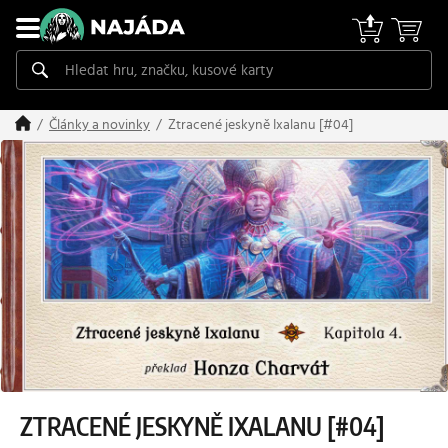
Ztracené jeskyně Ixalanu [#04]
Články a novinky
ZTRACENÉ JESKYNĚ IXALANU [#04]