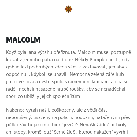
MALCOLM
Když byla lana výtahu přeříznuta, Malcolm musel postupně
klesat z jednoho patra na druhé. Někdy Pumpku nesl, jindy
goblin lezl po hrubých zdech sám, a zastavovali, jen aby si
odpočinuli, kdykoli se unavili. Nemocná zelená záře hub
jim osvětlovala cestu spolu s ramenními lampami a oba si
raději nechali nasazené hrubé roušky, aby se nenadýchali
spór, co ublížily jejich společníkům.
Nakonec výtah našli, poškozený, ale z větší části
neporušený, usazený na polici s houbami, nataženými přes
půlku závrtu jako morbidní jeviště. Nenašli žádné mrtvoly,
ani stopy, kromě louží černé žluči, kterou nakažení vyvrhli