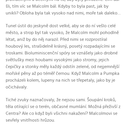
šli, tím víc se Malcolm bál. Kdyby to byla past, jak by
unikli? Obloha byla tak vysoko nad nimi, moře tak daleko…
Tunel ústil do jeskyně dost velké, aby se do ní vešlo celé
město, a strop byl tak vysoko, že Malcolm mohl pohodlně
létat, aniž by do něj narazil. Před nimi se rozprostíral
houbový les, strašidelně krásný, posetý rozpadajícími se
troskami. Bioluminiscenční spóry se vznášely jako drobné
světlušky mezi houbami vysokými jako stromy, jejich
čepičky a stonky měly každý odstín zelené, od nejjemnější
mořské pěny až po téměř černou. Když Malcolm a Pumpka
procházeli kolem, lupeny na nich se třepetaly, jako by je
očichávaly.
Tiché zvuky naznačovaly, že nejsou sami. Šoupání kroků,
těla otírající se o terén, občasné mumlání. Možná přeživší z
Centra? Ale co když byli všichni nakažení? Malcolmovi se
sevřely vnitřnosti hrůzou.