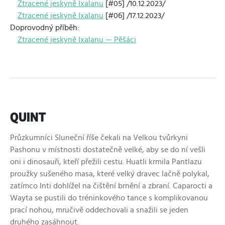
Ztracené jeskyně Ixalanu
[#05] /10.12.2023/
Ztracené jeskyně Ixalanu
[#06] /17.12.2023/
Doprovodný příběh:
Ztracené jeskyně Ixalanu — Pěšáci
QUINT
Průzkumníci Sluneční říše čekali na Velkou tvůrkyni
Pashonu v místnosti dostatečně velké, aby se do ní vešli
oni i dinosauři, kteří přežili cestu. Huatli krmila Pantlazu
proužky sušeného masa, které velký dravec lačně polykal,
zatímco Inti dohlížel na čištění brnění a zbraní. Caparocti a
Wayta se pustili do tréninkového tance s komplikovanou
prací nohou, mručivě oddechovali a snažili se jeden
druhého zasáhnout.