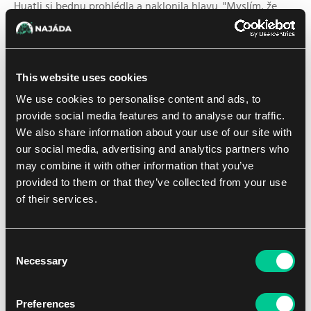
Huatli si bednu prohlédla a naklonila hlavu. "Myslím, že
tenhle vzorec znám."
"Ano?" zeptal se Quint. "Co je to?"
This website uses cookies
Huatli se tiše zasmála. "Je to klíč." Zbytek vesmírných
We use cookies to personalise content and ads, to
korálků umístila do středových skříněk, které vytvořily tvar
provide social media features and to analyse our traffic.
jako stylizovaný had.
We also share information about your use of our site with
our social media, advertising and analytics partners who
Jakmile byl položen poslední korálek, krabička slabě
may combine it with other information that you’ve
zazářila a narůžovělý lesk se rozšířil na dveře a jejich
provided to them or that they’ve collected from your use
piktogramy. Prasklinou ve spáře nyní neuzavřeného
of their services.
portálu, která se otevřela přívalem překvapivě chladného
čerstvého vzduchu, proniklo světlo.
Consent
I když chtěl Quint vtrhnout dovnitř a vychutnat si vzrušení
Necessary
Selection
z objevu, nechal Huatli jít v čele a ostatní válečníky po
jejím boku. Vstoupili do širokého tunelu, dost širokého na
to, aby se do něj vešel tucet lidí. Chodba se prudce
Preferences