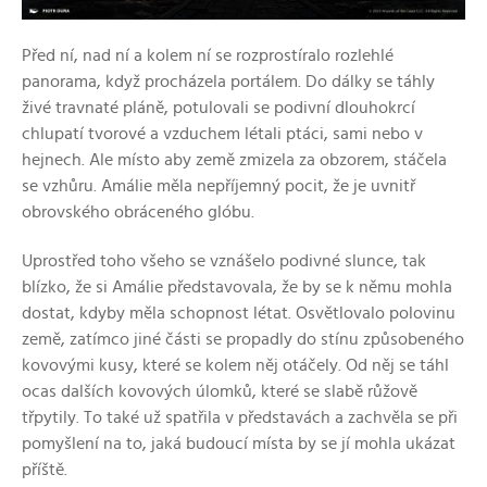
Před ní, nad ní a kolem ní se rozprostíralo rozlehlé
panorama, když procházela portálem. Do dálky se táhly
živé travnaté pláně, potulovali se podivní dlouhokrcí
chlupatí tvorové a vzduchem létali ptáci, sami nebo v
hejnech. Ale místo aby země zmizela za obzorem, stáčela
se vzhůru. Amálie měla nepříjemný pocit, že je uvnitř
obrovského obráceného glóbu.
Uprostřed toho všeho se vznášelo podivné slunce, tak
blízko, že si Amálie představovala, že by se k němu mohla
dostat, kdyby měla schopnost létat. Osvětlovalo polovinu
země, zatímco jiné části se propadly do stínu způsobeného
kovovými kusy, které se kolem něj otáčely. Od něj se táhl
ocas dalších kovových úlomků, které se slabě růžově
třpytily. To také už spatřila v představách a zachvěla se při
pomyšlení na to, jaká budoucí místa by se jí mohla ukázat
příště.