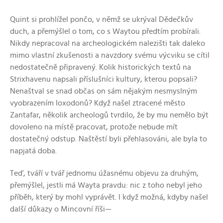
Quint si prohlížel pončo, v němž se ukrýval Dědečkův
duch, a přemýšlel o tom, co s Waytou předtím probírali.
Nikdy nepracoval na archeologickém nalezišti tak daleko
mimo vlastní zkušenosti a navzdory svému výcviku se cítil
nedostatečně připravený. Kolik historických textů na
Strixhavenu napsali příslušníci kultury, kterou popsali?
Nenaštval se snad občas on sám nějakým nesmyslným
vyobrazením loxodonů? Když našel ztracené město
Zantafar, několik archeologů tvrdilo, že by mu nemělo být
dovoleno na místě pracovat, protože nebude mít
dostatečný odstup. Naštěstí byli přehlasováni, ale byla to
napjatá doba.
Teď, tváří v tvář jednomu úžasnému objevu za druhým,
přemýšlel, jestli má Wayta pravdu: nic z toho nebyl jeho
příběh, který by mohl vyprávět. I když možná, kdyby našel
další důkazy o Mincovní říši—