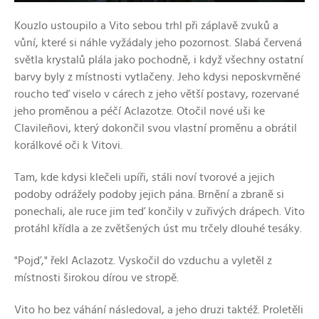
Kouzlo ustoupilo a Vito sebou trhl při záplavě zvuků a
vůní, které si náhle vyžádaly jeho pozornost. Slabá červená
světla krystalů plála jako pochodně, i když všechny ostatní
barvy byly z místnosti vytlačeny. Jeho kdysi neposkvrněné
roucho teď viselo v cárech z jeho větší postavy, rozervané
jeho proměnou a péčí Aclazotze. Otočil nové uši ke
Clavileñovi, který dokončil svou vlastní proměnu a obrátil
korálkové oči k Vitovi.
Tam, kde kdysi klečeli upíři, stáli noví tvorové a jejich
podoby odrážely podoby jejich pána. Brnění a zbraně si
ponechali, ale ruce jim teď končily v zuřivých drápech. Vito
protáhl křídla a ze zvětšených úst mu trčely dlouhé tesáky.
"Pojď," řekl Aclazotz. Vyskočil do vzduchu a vyletěl z
místnosti širokou dírou ve stropě.
Vito ho bez váhání následoval, a jeho druzi taktéž. Proletěli