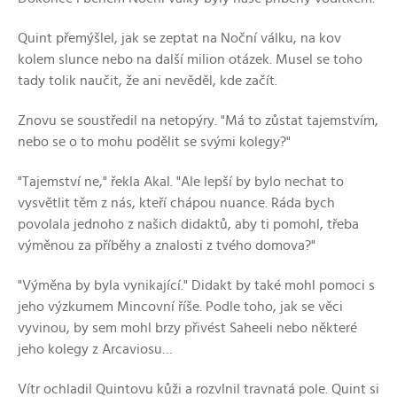
Quint přemýšlel, jak se zeptat na Noční válku, na kov
kolem slunce nebo na další milion otázek. Musel se toho
tady tolik naučit, že ani nevěděl, kde začít.
Znovu se soustředil na netopýry. "Má to zůstat tajemstvím,
nebo se o to mohu podělit se svými kolegy?"
"Tajemství ne," řekla Akal. "Ale lepší by bylo nechat to
vysvětlit těm z nás, kteří chápou nuance. Ráda bych
povolala jednoho z našich didaktů, aby ti pomohl, třeba
výměnou za příběhy a znalosti z tvého domova?"
"Výměna by byla vynikající." Didakt by také mohl pomoci s
jeho výzkumem Mincovní říše. Podle toho, jak se věci
vyvinou, by sem mohl brzy přivést Saheeli nebo některé
jeho kolegy z Arcaviosu…
Vítr ochladil Quintovu kůži a rozvlnil travnatá pole. Quint si