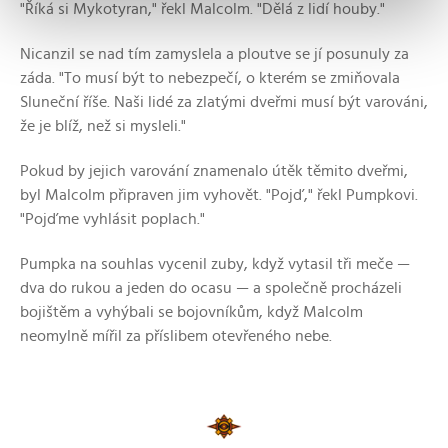
"Říká si Mykotyran," řekl Malcolm. "Dělá z lidí houby."
Nicanzil se nad tím zamyslela a ploutve se jí posunuly za
záda. "To musí být to nebezpečí, o kterém se zmiňovala
Sluneční říše. Naši lidé za zlatými dveřmi musí být varováni,
že je blíž, než si mysleli."
Pokud by jejich varování znamenalo útěk těmito dveřmi,
byl Malcolm připraven jim vyhovět. "Pojď," řekl Pumpkovi.
"Pojďme vyhlásit poplach."
Pumpka na souhlas vycenil zuby, když vytasil tři meče —
dva do rukou a jeden do ocasu — a společně procházeli
bojištěm a vyhýbali se bojovníkům, když Malcolm
neomylně mířil za příslibem otevřeného nebe.