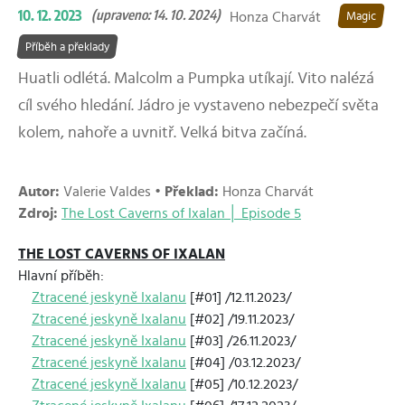
10. 12. 2023
(upraveno: 14. 10. 2024)
Honza Charvát
Magic
Příběh a překlady
Huatli odlétá. Malcolm a Pumpka utíkají. Vito nalézá
cíl svého hledání. Jádro je vystaveno nebezpečí světa
kolem, nahoře a uvnitř. Velká bitva začíná.
Autor:
Valerie Valdes •
Překlad:
Honza Charvát
Zdroj:
The Lost Caverns of Ixalan │ Episode 5
THE LOST CAVERNS OF IXALAN
Hlavní příběh:
Ztracené jeskyně Ixalanu
[#01] /12.11.2023/
Ztracené jeskyně Ixalanu
[#02] /19.11.2023/
Ztracené jeskyně Ixalanu
[#03] /26.11.2023/
Ztracené jeskyně Ixalanu
[#04] /03.12.2023/
Ztracené jeskyně Ixalanu
[#05] /10.12.2023/