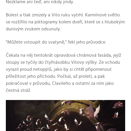
Nezklame ani teď, ani nikdy jindy.
Bolest a tlak zmizely a Vito ruku vytrhl. Karmínové světlo
se rozšířilo na piktogramy kolem dveří, které se s hlubokým
dunivým zvukem odsunuly.
"Můžete vstoupit do svatyně," řekl jeho průvodce.
Čekala na něj tentokrát opravdová chrámová fasáda, jejíž
sloupy se tyčily do čtyřnásobku Vitovy výšky. Ze vchodu
vyrazil proud netopýrů, jako by si chtěl připomenout
příležitost jeho příchodu. Počkal, až proletí, a pak
pokračoval v průvodu, Clavileño a ostatní za ním jako
čestná stráž.