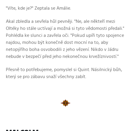
"Víte, kde je?" Zeptala se Amálie.
Akal zbledla a sevřela hůl pevněji. "Ne, ale někteří mezi
Oltéky ho stále uctívají a možná si tyto vědomosti předali."
Pohlédla ke slunci a zavřela oči. "Pokud upíři tyto spojence
najdou, mohou být konečně dost mocní na to, aby
netopýřího boha osvobodili z jeho vězení. Nikdo v Jádru
nebude v bezpečí před jeho nekonečnou krvežíznivostí."
Přesně to potřebujeme, pomyslel si Quint. Násilnický bůh,
který se pro zábavu snaží všechny zabít.