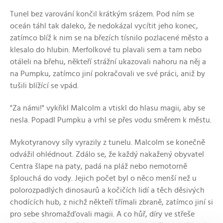
Tunel bez varování končil krátkým srázem. Pod ním se
oceán táhl tak daleko, že nedokázal vycítit jeho konec,
zatímco blíž k nim se na březích tísnilo pozlacené město a
klesalo do hlubin. Merfolkové tu plavali sem a tam nebo
otáleli na břehu, někteří strážní ukazovali nahoru na něj a
na Pumpku, zatímco jiní pokračovali ve své práci, aniž by
tušili blížící se vpád.
"Za námi!" vykřikl Malcolm a vtiskl do hlasu magii, aby se
nesla. Popadl Pumpku a vrhl se přes vodu směrem k městu.
Mykotyranovy síly vyrazily z tunelu. Malcolm se konečně
odvážil ohlédnout. Zdálo se, že každý nakažený obyvatel
Centra šlape na paty, padá na pláž nebo nemotorně
šplouchá do vody. Jejich počet byl o něco menší než u
polorozpadlých dinosaurů a kočičích lidí a těch děsivých
chodících hub, z nichž někteří třímali zbraně, zatímco jiní si
pro sebe shromažďovali magii. A co hůř, díry ve střeše