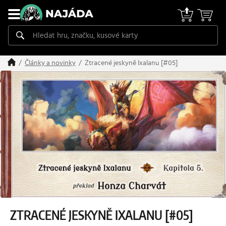
Ztracené jeskyně Ixalanu [#05]
Články a novinky
ZTRACENÉ JESKYNĚ IXALANU [#05]