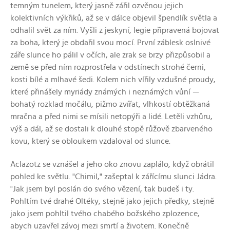
temným tunelem, který jasně zářil ozvěnou jejich
kolektivních výkřiků, až se v dálce objevil špendlík světla a
odhalil svět za ním. Vyšli z jeskyní, legie připravená bojovat
za boha, který je obdařil svou mocí. První záblesk oslnivé
záře slunce ho pálil v očích, ale zrak se brzy přizpůsobil a
země se před ním rozprostřela v odstínech strohé černi,
kosti bílé a mlhavé šedi. Kolem nich vířily vzdušné proudy,
které přinášely myriády známých i neznámých vůní —
bohatý rozklad močálu, pižmo zvířat, vlhkostí obtěžkaná
mračna a před nimi se mísili netopýři a lidé. Letěli vzhůru,
výš a dál, až se dostali k dlouhé stopě růžově zbarveného
kovu, který se obloukem vzdaloval od slunce.
Aclazotz se vznášel a jeho oko znovu zaplálo, když obrátil
pohled ke světlu. "Chimil," zašeptal k zářícímu slunci Jádra.
"Jak jsem byl poslán do svého vězení, tak budeš i ty.
Pohltím tvé drahé Oltéky, stejně jako jejich předky, stejně
jako jsem pohltil tvého chabého božského zplozence,
abych uzavřel závoj mezi smrtí a životem. Konečně