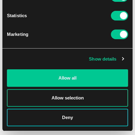
Statistics
Marketing
Před Malcolmem se tyčila válečnice z mořského lidu a
mávala nefritovou holí. Zastavil se.
Show details
"Kdo jste?" zeptala se.
Allow all
"Malcolm Lee, k vašim službám," řekl Malcolm a zdvořile se
uklonil. "Tohle je Pumpka, můj společník."
Allow selection
Pumpka smekl klobouk.
"Piráti," řekla merfolčice a ústa se jí zkřivila odporem. "Jsem
Deny
Nicanzil. Jaké zlo jste přinesli k našim břehům?"