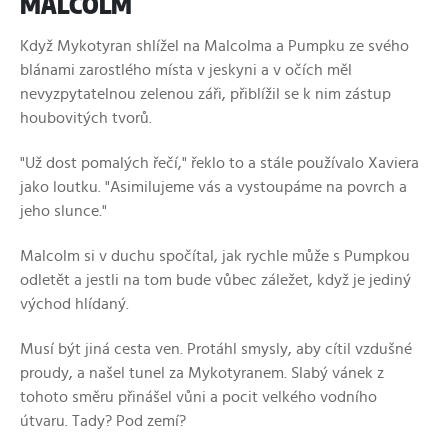
MALCOLM
Když Mykotyran shlížel na Malcolma a Pumpku ze svého
blánami zarostlého místa v jeskyni a v očích měl
nevyzpytatelnou zelenou záři, přiblížil se k nim zástup
houbovitých tvorů.
"Už dost pomalých řečí," řeklo to a stále používalo Xaviera
jako loutku. "Asimilujeme vás a vystoupáme na povrch a
jeho slunce."
Malcolm si v duchu spočítal, jak rychle může s Pumpkou
odletět a jestli na tom bude vůbec záležet, když je jediný
východ hlídaný.
Musí být jiná cesta ven. Protáhl smysly, aby cítil vzdušné
proudy, a našel tunel za Mykotyranem. Slabý vánek z
tohoto směru přinášel vůni a pocit velkého vodního
útvaru. Tady? Pod zemí?