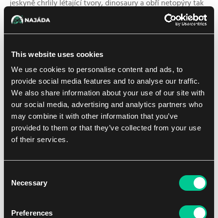
jeskyně chrlily létající tvory, dinosaury a obří netopýry tak
obalené houbami, že se stěží udrželi ve vzduchu.
Válečný chaos zničil veškerý klid, který si toto místo
užívalo. Merfolkové tasili zbraně, aktivovali zaklínadla ve
This website uses cookies
svém brnění, vytáhli nefritové totemy a povolali obrovské
We use cookies to personalise content and ads, to
elementární tvory, aby odrazili houbovou invazi. Z
provide social media features and to analyse our traffic.
pochodujících ohňů šlehaly plameny, zatímco mohutné
We also share information about your use of our site with
vodotrysky srážely nepřátele ze vzduchu a posílaly je k
our social media, advertising and analytics partners who
záhubě.
may combine it with other information that you’ve
provided to them or that they’ve collected from your use
Na vrcholu pyramidy podobné těm v Sluneční říši se
of their services.
otevřely dveře do prostoru, který sliboval nemožné nebe,
jen kdyby se k němu Malcolm a Pumpka dostali…
Consent
Necessary
Selection
Preferences