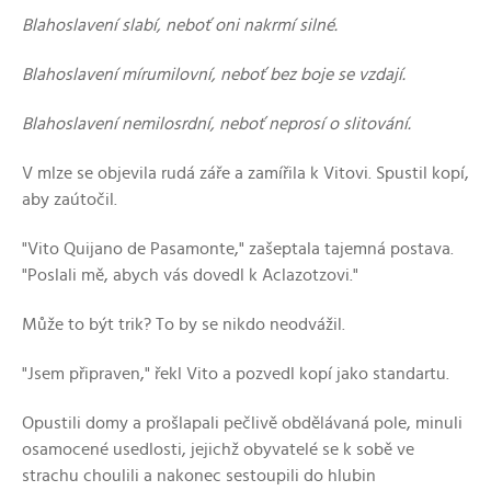
Blahoslavení slabí, neboť oni nakrmí silné.
Blahoslavení mírumilovní, neboť bez boje se vzdají.
Blahoslavení nemilosrdní, neboť neprosí o slitování.
V mlze se objevila rudá záře a zamířila k Vitovi. Spustil kopí,
aby zaútočil.
"Vito Quijano de Pasamonte," zašeptala tajemná postava.
"Poslali mě, abych vás dovedl k Aclazotzovi."
Může to být trik? To by se nikdo neodvážil.
"Jsem připraven," řekl Vito a pozvedl kopí jako standartu.
Opustili domy a prošlapali pečlivě obdělávaná pole, minuli
osamocené usedlosti, jejichž obyvatelé se k sobě ve
strachu choulili a nakonec sestoupili do hlubin