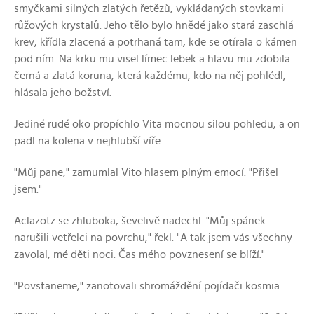
smyčkami silných zlatých řetězů, vykládaných stovkami
růžových krystalů. Jeho tělo bylo hnědé jako stará zaschlá
krev, křídla zlacená a potrhaná tam, kde se otírala o kámen
pod ním. Na krku mu visel límec lebek a hlavu mu zdobila
černá a zlatá koruna, která každému, kdo na něj pohlédl,
hlásala jeho božství.
Jediné rudé oko propíchlo Vita mocnou silou pohledu, a on
padl na kolena v nejhlubší víře.
"Můj pane," zamumlal Vito hlasem plným emocí. "Přišel
jsem."
Aclazotz se zhluboka, ševelivě nadechl. "Můj spánek
narušili vetřelci na povrchu," řekl. "A tak jsem vás všechny
zavolal, mé děti noci. Čas mého povznesení se blíží."
"Povstaneme," zanotovali shromáždění pojídači kosmia.