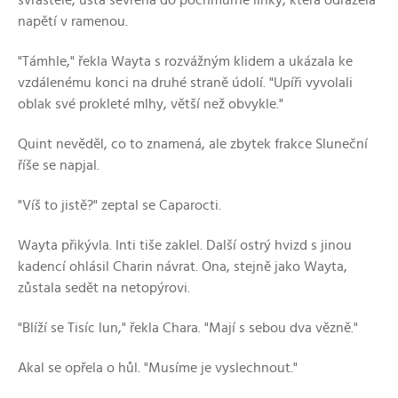
napětí v ramenou.
"Támhle," řekla Wayta s rozvážným klidem a ukázala ke
vzdálenému konci na druhé straně údolí. "Upíři vyvolali
oblak své prokleté mlhy, větší než obvykle."
Quint nevěděl, co to znamená, ale zbytek frakce Sluneční
říše se napjal.
"Víš to jistě?" zeptal se Caparocti.
Wayta přikývla. Inti tiše zaklel. Další ostrý hvizd s jinou
kadencí ohlásil Charin návrat. Ona, stejně jako Wayta,
zůstala sedět na netopýrovi.
"Blíží se Tisíc lun," řekla Chara. "Mají s sebou dva vězně."
Akal se opřela o hůl. "Musíme je vyslechnout."