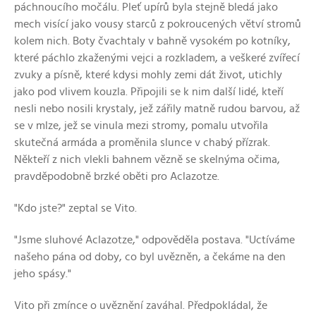
páchnoucího močálu. Pleť upírů byla stejně bledá jako
mech visící jako vousy starců z pokroucených větví stromů
kolem nich. Boty čvachtaly v bahně vysokém po kotníky,
které páchlo zkaženými vejci a rozkladem, a veškeré zvířecí
zvuky a písně, které kdysi mohly zemi dát život, utichly
jako pod vlivem kouzla. Připojili se k nim další lidé, kteří
nesli nebo nosili krystaly, jež zářily matně rudou barvou, až
se v mlze, jež se vinula mezi stromy, pomalu utvořila
skutečná armáda a proměnila slunce v chabý přízrak.
Někteří z nich vlekli bahnem vězně se skelnýma očima,
pravděpodobně brzké oběti pro Aclazotze.
"Kdo jste?" zeptal se Vito.
"Jsme sluhové Aclazotze," odpověděla postava. "Uctíváme
našeho pána od doby, co byl uvězněn, a čekáme na den
jeho spásy."
Vito při zmínce o uvěznění zaváhal. Předpokládal, že