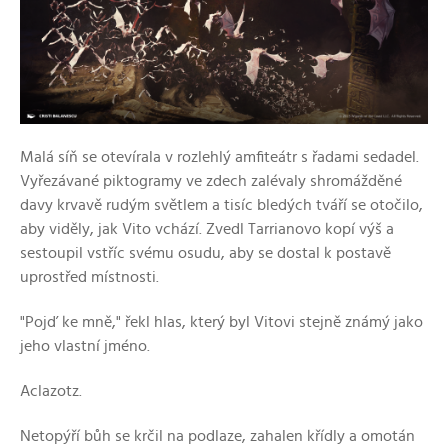
Malá síň se otevírala v rozlehlý amfiteátr s řadami sedadel.
Vyřezávané piktogramy ve zdech zalévaly shromážděné
davy krvavě rudým světlem a tisíc bledých tváří se otočilo,
aby viděly, jak Vito vchází. Zvedl Tarrianovo kopí výš a
sestoupil vstříc svému osudu, aby se dostal k postavě
uprostřed místnosti.
"Pojď ke mně," řekl hlas, který byl Vitovi stejně známý jako
jeho vlastní jméno.
Aclazotz.
Netopýří bůh se krčil na podlaze, zahalen křídly a omotán