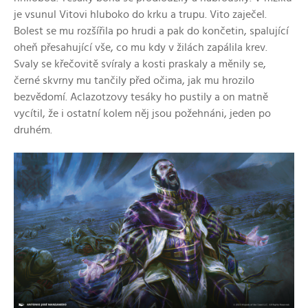
je vsunul Vitovi hluboko do krku a trupu. Vito zaječel.
Bolest se mu rozšířila po hrudi a pak do končetin, spalující
oheň přesahující vše, co mu kdy v žilách zapálila krev.
Svaly se křečovitě svíraly a kosti praskaly a měnily se,
černé skvrny mu tančily před očima, jak mu hrozilo
bezvědomí. Aclazotzovy tesáky ho pustily a on matně
vycítil, že i ostatní kolem něj jsou požehnáni, jeden po
druhém.