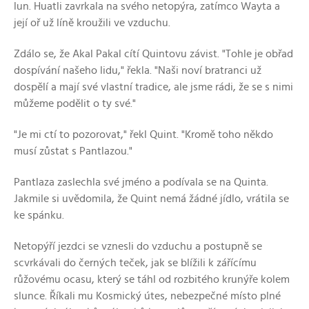
lun. Huatli zavrkala na svého netopýra, zatímco Wayta a
její oř už líně kroužili ve vzduchu.
Zdálo se, že Akal Pakal cítí Quintovu závist. "Tohle je obřad
dospívání našeho lidu," řekla. "Naši noví bratranci už
dospělí a mají své vlastní tradice, ale jsme rádi, že se s nimi
můžeme podělit o ty své."
"Je mi ctí to pozorovat," řekl Quint. "Kromě toho někdo
musí zůstat s Pantlazou."
Pantlaza zaslechla své jméno a podívala se na Quinta.
Jakmile si uvědomila, že Quint nemá žádné jídlo, vrátila se
ke spánku.
Netopýří jezdci se vznesli do vzduchu a postupně se
scvrkávali do černých teček, jak se blížili k zářícímu
růžovému ocasu, který se táhl od rozbitého krunýře kolem
slunce. Říkali mu Kosmický útes, nebezpečné místo plné