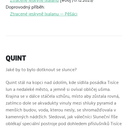
Ztracené jeskyně Ixalanu
[#06] /17.12.2023/
Doprovodný příběh:
Ztracené jeskyně Ixalanu — Pěšáci
QUINT
Jaké by to bylo dotknout se slunce?
Quint stál na kopci nad údolím, kde sídlila posádka Tisíce
lun a nedaleké město, a jemně si ovíval obličej ušima.
Krajina se v dálce stáčela vzhůru, místo aby zůstala rovná,
zatímco dole se akvadukty vinuly mezi shluky pyramid a
menších budov, voda, kterou nesly, se shromažďovala v
kamenných nádržích. Sledoval, jak válečníci Sluneční říše
oblékají speciální postroje pod dohledem příslušníků Tisíce