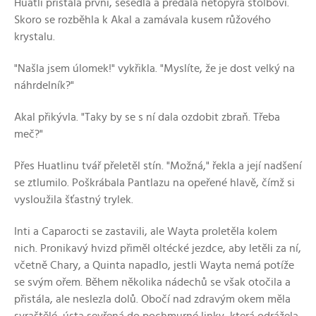
Huatli přistála první, sesedla a předala netopýra štolbovi.
Skoro se rozběhla k Akal a zamávala kusem růžového
krystalu.
"Našla jsem úlomek!" vykřikla. "Myslíte, že je dost velký na
náhrdelník?"
Akal přikývla. "Taky by se s ní dala ozdobit zbraň. Třeba
meč?"
Přes Huatlinu tvář přeletěl stín. "Možná," řekla a její nadšení
se ztlumilo. Poškrábala Pantlazu na opeřené hlavě, čímž si
vysloužila šťastný trylek.
Inti a Caparocti se zastavili, ale Wayta proletěla kolem
nich. Pronikavý hvizd přiměl oltécké jezdce, aby letěli za ní,
včetně Chary, a Quinta napadlo, jestli Wayta nemá potíže
se svým ořem. Během několika nádechů se však otočila a
přistála, ale neslezla dolů. Obočí nad zdravým okem měla
svraštělé, ústa sevřená do pochmurné linky, která odrážela