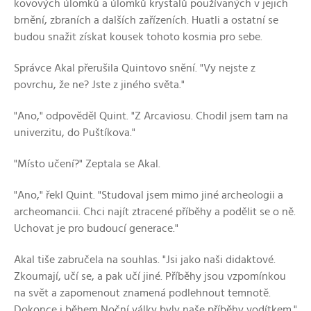
kovových úlomků a úlomků krystalů používaných v jejich
brnění, zbraních a dalších zařízeních. Huatli a ostatní se
budou snažit získat kousek tohoto kosmia pro sebe.
Správce Akal přerušila Quintovo snění. "Vy nejste z
povrchu, že ne? Jste z jiného světa."
"Ano," odpověděl Quint. "Z Arcaviosu. Chodil jsem tam na
univerzitu, do Puštíkova."
"Místo učení?" Zeptala se Akal.
"Ano," řekl Quint. "Studoval jsem mimo jiné archeologii a
archeomancii. Chci najít ztracené příběhy a podělit se o ně.
Uchovat je pro budoucí generace."
Akal tiše zabručela na souhlas. "Jsi jako naši didaktové.
Zkoumají, učí se, a pak učí jiné. Příběhy jsou vzpomínkou
na svět a zapomenout znamená podlehnout temnotě.
Dokonce i během Noční války byly naše příběhy vodítkem."