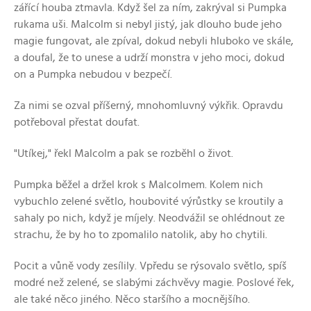
zářící houba ztmavla. Když šel za ním, zakrýval si Pumpka
rukama uši. Malcolm si nebyl jistý, jak dlouho bude jeho
magie fungovat, ale zpíval, dokud nebyli hluboko ve skále,
a doufal, že to unese a udrží monstra v jeho moci, dokud
on a Pumpka nebudou v bezpečí.
Za nimi se ozval příšerný, mnohomluvný výkřik. Opravdu
potřeboval přestat doufat.
"Utíkej," řekl Malcolm a pak se rozběhl o život.
Pumpka běžel a držel krok s Malcolmem. Kolem nich
vybuchlo zelené světlo, houbovité výrůstky se kroutily a
sahaly po nich, když je míjely. Neodvážil se ohlédnout ze
strachu, že by ho to zpomalilo natolik, aby ho chytili.
Pocit a vůně vody zesílily. Vpředu se rýsovalo světlo, spíš
modré než zelené, se slabými záchvěvy magie. Poslové řek,
ale také něco jiného. Něco staršího a mocnějšího.