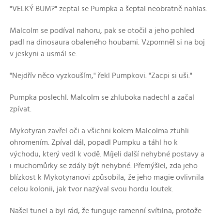
"VELKÝ BUM?" zeptal se Pumpka a šeptal neobratně nahlas.
Malcolm se podíval nahoru, pak se otočil a jeho pohled
padl na dinosaura obaleného houbami. Vzpomněl si na boj
v jeskyni a usmál se.
"Nejdřív něco vyzkouším," řekl Pumpkovi. "Zacpi si uši."
Pumpka poslechl. Malcolm se zhluboka nadechl a začal
zpívat.
Mykotyran zavřel oči a všichni kolem Malcolma ztuhli
ohromením. Zpíval dál, popadl Pumpku a táhl ho k
východu, který vedl k vodě. Míjeli další nehybné postavy a
i muchomůrky se zdály být nehybné. Přemýšlel, zda jeho
blízkost k Mykotyranovi způsobila, že jeho magie ovlivnila
celou kolonii, jak tvor nazýval svou hordu loutek.
Našel tunel a byl rád, že funguje ramenní svítilna, protože