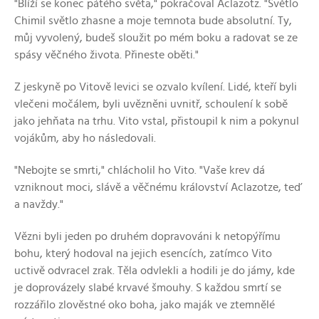
"Blíží se konec pátého světa," pokračoval Aclazotz. "Světlo
Chimil světlo zhasne a moje temnota bude absolutní. Ty,
můj vyvolený, budeš sloužit po mém boku a radovat se ze
spásy věčného života. Přineste oběti."
Z jeskyně po Vitově levici se ozvalo kvílení. Lidé, kteří byli
vlečeni močálem, byli uvězněni uvnitř, schoulení k sobě
jako jehňata na trhu. Vito vstal, přistoupil k nim a pokynul
vojákům, aby ho následovali.
"Nebojte se smrti," chlácholil ho Vito. "Vaše krev dá
vzniknout moci, slávě a věčnému království Aclazotze, teď
a navždy."
Vězni byli jeden po druhém dopravováni k netopýřímu
bohu, který hodoval na jejich esencích, zatímco Vito
uctivě odvracel zrak. Těla odvlekli a hodili je do jámy, kde
je doprovázely slabé krvavé šmouhy. S každou smrtí se
rozzářilo zlověstné oko boha, jako maják ve ztemnělé