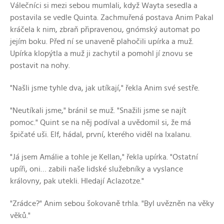
Válečníci si mezi sebou mumlali, když Wayta sesedla a
postavila se vedle Quinta. Zachmuřená postava Anim Pakal
kráčela k nim, zbraň připravenou, gnómský automat po
jejím boku. Před ní se unaveně plahočili upírka a muž.
Upírka klopýtla a muž ji zachytil a pomohl jí znovu se
postavit na nohy.
"Našli jsme tyhle dva, jak utíkají," řekla Anim své sestře.
"Neutíkali jsme," bránil se muž. "Snažili jsme se najít
pomoc." Quint se na něj podíval a uvědomil si, že má
špičaté uši. Elf, hádal, první, kterého viděl na Ixalanu.
"Já jsem Amálie a tohle je Kellan," řekla upírka. "Ostatní
upíři, oni… zabili naše lidské služebníky a vyslance
královny, pak utekli. Hledají Aclazotze."
"Zrádce?" Anim sebou šokovaně trhla. "Byl uvězněn na věky
věků."