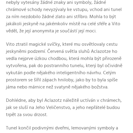
nebyly vytesány žádné znaky ani symboly, žádné
chrámové schody nevyzývaly ke vstupu, vchod ani tunel
za ním nezdobilo žádné zlato ani stříbro. Mohla to být
jakákoli jeskyně na jakémkoliv místě na celé sféře a Vito
věděl, že její anonymita je součástí její moci.
Vito ztratil magické svíčky, které mu osvětlovaly cestu
jeskyněmi podzemí. Červená světla sluhů Aclazotze ho
vedla nejprve úzkou chodbou, která mohla být přirozeně
vytvořena, pak do postranního tunelu, který byl očividně
vykután podle nějakého inteligentního návrhu. Celým
prostorem se šířil zápach hniloby, jako by to byla spíše
jáma nebo márnice než svatyně nějakého božstva.
Dohlédne, aby byl Aclazotz náležitě uctíván v chrámech,
jak se sluší na Jeho Veličenstvo, a jeho nepřátelé budou
trpět za svou drzost.
Tunel končil podivnými dveřmi, lemovanými symboly a