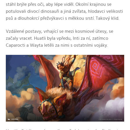
stáhl brýle přes oči, aby lépe viděl. Okolní krajinou se
potulovali divocí dinosauři a jiná zvířata, hlodavci velikosti
psů a dlouhokrcí přežvýkavci s měkkou srstí. Takový klid.
Vzdálené postavy, vrhající se mezi kosmiové útesy, se
začaly vracet. Huatli byla vpředu, Inti za ní, zatímco
Caparocti a Wayta letěli za nimi s ostatními vojáky.