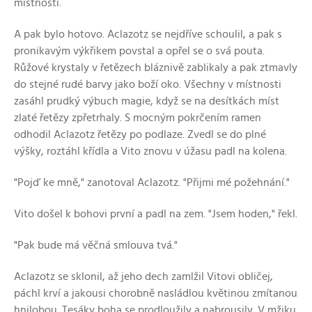
místnosti.
A pak bylo hotovo. Aclazotz se nejdříve schoulil, a pak s
pronikavým výkřikem povstal a opřel se o svá pouta.
Růžové krystaly v řetězech bláznivě zablikaly a pak ztmavly
do stejné rudé barvy jako boží oko. Všechny v místnosti
zasáhl prudký výbuch magie, když se na desítkách míst
zlaté řetězy zpřetrhaly. S mocným pokrčením ramen
odhodil Aclazotz řetězy po podlaze. Zvedl se do plné
výšky, roztáhl křídla a Vito znovu v úžasu padl na kolena.
"Pojď ke mně," zanotoval Aclazotz. "Přijmi mé požehnání."
Vito došel k bohovi první a padl na zem. "Jsem hoden," řekl.
"Pak bude má věčná smlouva tvá."
Aclazotz se sklonil, až jeho dech zamlžil Vitovi obličej,
páchl krví a jakousi chorobně nasládlou květinou zmítanou
hnilobou. Tesáky boha se prodloužily a nabrousily. V mžiku