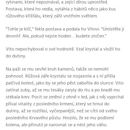
rytinami, které nepoznával, a zející dírou uprostřed.
Postava, která ho vedla, vytáhla z hábitů něco jako kus
růžového křišťálu, který zářil vnitřním světlem.
"Tohle je klíč," řekla postava a podala ho Vitovi. "Umístěte ji
dovnitř. Ale, pokud nejste hoden… budete zničen."
Vito nepochyboval o své hodnotě. Vzal krystal a vložil ho
do dutiny.
Na paži se mu sevřel kruh kamenů, takže se nemohl
pohnout. Růžová záře krystalu se rozjasnila a s ní přišla
palčivá bolest, jako by se jeho pěst zabořila do slunce. Vito
zatínal zuby, až se mu tesáky zaryly do rtu a po bradě mu
stékala krev. Pocit se změnil z ohně v led, jak z něj vyprchal
příval vitality z posledního krmení, který se hrnul do
dutiny, až se roztřásl, vyčerpanější, než se cítil od svého
posledního Krvavého půstu. Hrozilo, že se mu podlomí
kolena, ale přinutil je narovnat se a nést jeho váhu.