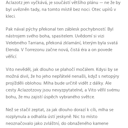
Aclazotz jen vyčkává, je součástí většího plánu — ne že by
byl uvězněn tady, na tomto místě bez noci. Otec upírů v
kleci.
Pak nával pýchy překonal ten záblesk pochybností. Byl
nástrojem svého boha, spasitelem. Uvědomí si vizi
Velebného Tarriana, překoná zklamání, kterým byla svatá
Elenda. V Torrezonu začne nová, čistá éra a on povede
věřící.
Vito nevěděl, jak dlouho se plahočí močálem. Kdysi by se
možná divil, že ho jeho nepřátelé nenašli, když s netopýry
projížděli oblohou. Mlha bude určitě vidět z dálky. Ale
cesty Aclazotzovy jsou nevyzpytatelné, a Vito věřil svému
bohu, že mu zajistí úspěch vybraného světce.
Než se stačil zeptat, za jak dlouho dorazí k cíli, mlha se
rozplynula a odhalila ústí jeskyně. Nic to místo
neoznačovalo jako zvláštní; do obnaženého kamene