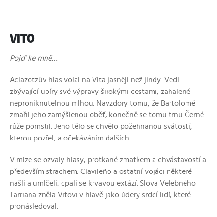
VITO
Pojď ke mně…
Aclazotzův hlas volal na Vita jasněji než jindy. Vedl
zbývající upíry své výpravy širokými cestami, zahalené
neproniknutelnou mlhou. Navzdory tomu, že Bartolomé
zmařil jeho zamýšlenou oběť, konečně se tomu trnu Černé
růže pomstil. Jeho tělo se chvělo požehnanou svátostí,
kterou pozřel, a očekáváním dalších.
V mlze se ozvaly hlasy, protkané zmatkem a chvástavostí a
především strachem. Clavileño a ostatní vojáci některé
našli a umlčeli, cpali se krvavou extází. Slova Velebného
Tarriana zněla Vitovi v hlavě jako údery srdcí lidí, které
pronásledoval.