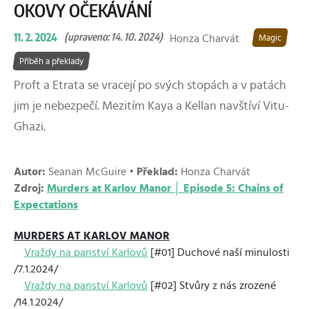
OKOVY OČEKÁVÁNÍ
11. 2. 2024
(upraveno: 14. 10. 2024)
Honza Charvát
Magic
Příběh a překlady
Proft a Etrata se vracejí po svých stopách a v patách
jim je nebezpečí. Mezitím Kaya a Kellan navštíví Vitu-
Ghazi.
Autor:
Seanan McGuire •
Překlad:
Honza Charvát
Zdroj:
Murders at Karlov Manor │ Episode 5: Chains of
Expectations
MURDERS AT KARLOV MANOR
Vraždy na panství Karlovů
[#01] Duchové naší minulosti
/7.1.2024/
Vraždy na panství Karlovů
[#02] Stvůry z nás zrozené
/14.1.2024/