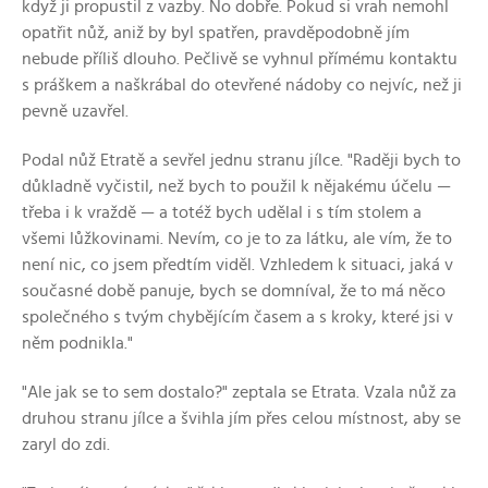
když ji propustil z vazby. No dobře. Pokud si vrah nemohl
opatřit nůž, aniž by byl spatřen, pravděpodobně jím
nebude příliš dlouho. Pečlivě se vyhnul přímému kontaktu
s práškem a naškrábal do otevřené nádoby co nejvíc, než ji
pevně uzavřel.
Podal nůž Etratě a sevřel jednu stranu jílce. "Raději bych to
důkladně vyčistil, než bych to použil k nějakému účelu —
třeba i k vraždě — a totéž bych udělal i s tím stolem a
všemi lůžkovinami. Nevím, co je to za látku, ale vím, že to
není nic, co jsem předtím viděl. Vzhledem k situaci, jaká v
současné době panuje, bych se domníval, že to má něco
společného s tvým chybějícím časem a s kroky, které jsi v
něm podnikla."
"Ale jak se to sem dostalo?" zeptala se Etrata. Vzala nůž za
druhou stranu jílce a švihla jím přes celou místnost, aby se
zaryl do zdi.