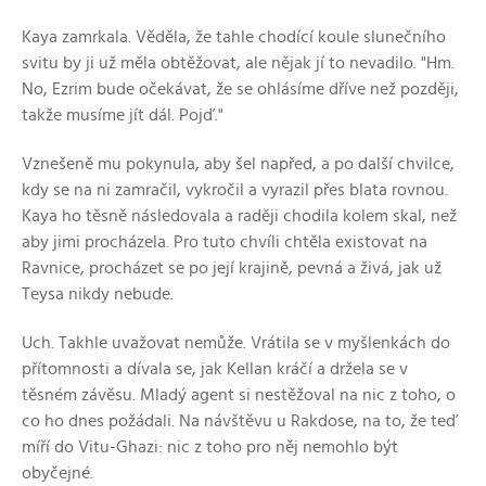
Kaya zamrkala. Věděla, že tahle chodící koule slunečního
svitu by ji už měla obtěžovat, ale nějak jí to nevadilo. "Hm.
No, Ezrim bude očekávat, že se ohlásíme dříve než později,
takže musíme jít dál. Pojď."
Vznešeně mu pokynula, aby šel napřed, a po další chvilce,
kdy se na ni zamračil, vykročil a vyrazil přes blata rovnou.
Kaya ho těsně následovala a raději chodila kolem skal, než
aby jimi procházela. Pro tuto chvíli chtěla existovat na
Ravnice, procházet se po její krajině, pevná a živá, jak už
Teysa nikdy nebude.
Uch. Takhle uvažovat nemůže. Vrátila se v myšlenkách do
přítomnosti a dívala se, jak Kellan kráčí a držela se v
těsném závěsu. Mladý agent si nestěžoval na nic z toho, o
co ho dnes požádali. Na návštěvu u Rakdose, na to, že teď
míří do Vitu-Ghazi: nic z toho pro něj nemohlo být
obyčejné.