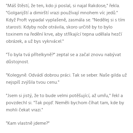
"Máš štěstí, že ten, kdo ji poslal, si najal Rakdose," řekla.
"Golgarijští a dimirští vrazi používají mnohem víc jedů."
Když Proft vypadal vyplašeně, zasmála se. "Nedělej si s tím
starosti. Kdyby nože otrávila, skoro určitě by to bylo
toxinem na ředění krve, aby stříkající tepna udělala hezčí
obrázek, a už bys vykrvácel."
"To byla tvá přítelkyně?" zeptal se a začal znovu nabývat
důstojnost.
"Kolegyně. Odvádí dobrou práci. Tak se seber. Naše gilda už
nejspíš zvýšila tvou cenu."
"Jsem si jistý, že to bude velmi potěšující, až umřu," řekl a
povzdechl si. "Tak pojď. Neměli bychom číhat tam, kde by
mohli čekat vrazi."
"Kam vlastně jdeme?"