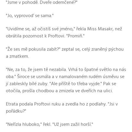
"Jsme v pohodě. Dveře odemčené?"
"Jo, vyprovoď se sama."
"Uvidíme se, až očistíš své jméno," řekla Miss Masakr, než
obrátila pozornost k Proftovi. "Promiň."
"Že ses mě pokusila zabít?" zeptal se, celý zraněný pýchou
a zmatkem.
"Ne, za to, že jsem tě nezabila. Vrhá to špatné světlo na nás
oba."
Široce se usmála a v namalovaném rudém úsměvu se
jí zableskly bílé zuby. "Ale příště to třeba vyjde." Pak se
otočila, prošla chodbou a zmizela ve dveřích na ulici.
Etrata podala Proftovi ruku a zvedla ho z podlahy. "Jsi v
pořádku?"
"Neřízla hluboko," řekl. "Už jsem zažil horší."