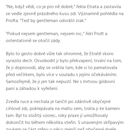
"Ne, když vědí, co je pro ně dobré," řekla Etrata a zastavila
se vedle zjevně prázdného kusu zdi. Významně pohlédla na
Profta. "Teď by gentleman odvrátil zrak."
"Pokud nejsem gentleman, nejsem nic," řekl Proft a
ostentativně se otočil zády.
Bylo to gesto dobré vůle tak ohromné, že Etratě skoro
vyrazilo dech. Osvobodit ji bylo překvapení; trvání na tom,
že ji doprovodí, aby se vrátila tam, kde si to pamatovala
před večírkem, bylo více v souladu s jejími očekáváními.
Samozřejmě, že ji jen tak nepustí. Ne s mrtvou gildovní
paní a záhadou k vyřešení.
Zvedla ruce a nechala je tančit po zdánlivě obyčejné
cihlové zdi, poklepávala na maltu sem, tiskla ji ke kameni
tam. Byl to složitý vzorec, roky praxe jí umožňovaly
dokončit ho během několika vteřin. S unaveným skřípavým
zvukem se část stěny o něco menší než obyčejné dveře