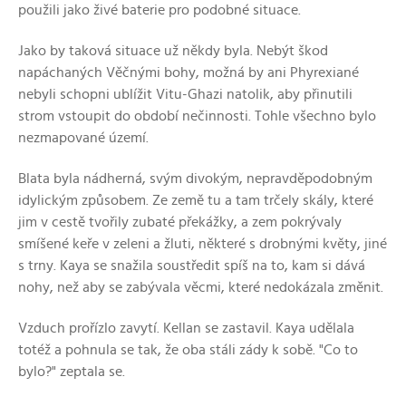
použili jako živé baterie pro podobné situace.
Jako by taková situace už někdy byla. Nebýt škod
napáchaných Věčnými bohy, možná by ani Phyrexiané
nebyli schopni ublížit Vitu-Ghazi natolik, aby přinutili
strom vstoupit do období nečinnosti. Tohle všechno bylo
nezmapované území.
Blata byla nádherná, svým divokým, nepravděpodobným
idylickým způsobem. Ze země tu a tam trčely skály, které
jim v cestě tvořily zubaté překážky, a zem pokrývaly
smíšené keře v zeleni a žluti, některé s drobnými květy, jiné
s trny. Kaya se snažila soustředit spíš na to, kam si dává
nohy, než aby se zabývala věcmi, které nedokázala změnit.
Vzduch prořízlo zavytí. Kellan se zastavil. Kaya udělala
totéž a pohnula se tak, že oba stáli zády k sobě. "Co to
bylo?" zeptala se.