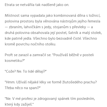
Etrata se netvářila tak nadšeně jako on.
Místnost sama vypadala jako kombinovaná dílna s ložnicí,
polovina prostoru byla věnována nástrojům jejího řemesla
— zbraním, lahvičkám s jedy, stojanům s převleky — a
druhá polovina obsahovala její postel, šatník a malý stolek,
kde patrně jedla. Všechno bylo bezvadně čisté. Všechno
kromě povrchu nočního stolku.
Proft se zarazil a zamračil se. "Používáš běžně v posteli
kosmetiku?"
"Cože? Ne. To lidé dělají?"
"Hmm. Užíváš nějaké léky ve formě žlutošedého prachu?
Třeba něco na spaní?"
"Ne. V mé profesi je zdrogovaný spánek tím posledním,
který kdy zažiješ."