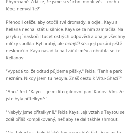
Phyrexiané. Zdá se, že jsme si všichni mohli vést trochu
lépe, nemyslíte?"
Přehodil otěže, aby otočil své dromady, a odjel, Kayu a
Kellana nechal stát u silnice. Kaya se za ním zamračila. Na
jazyku jí naskočil tucet ostrých odpovědí a ona je všechny
mlčky spolkla. Byl hrubý, ale
nemýlil se
a její pokání ještě
neskončilo. Kaya nasadila na tvář úsměv a obrátila se ke
Kellanovi.
"Vypadá to, že odtud půjdeme pěšky," řekla. "Tenhle park
neznám. Nikdy jsem tu nebyla. Znáš cestu k Vitu-Ghazi?"
"Ano," řekl. "Kayo — je mi líto gildovní paní Karlov. Vím, že
jste byly přítelkyně."
"Nebyly jsme přítelkyně," řekla Kaya. Její vztah s Teysou se
zdál příliš komplikovaný, než aby se dal takhle shrnout.
"No. Tak jste si byly blízké. Jen jsem chtěl říct, že je mi to