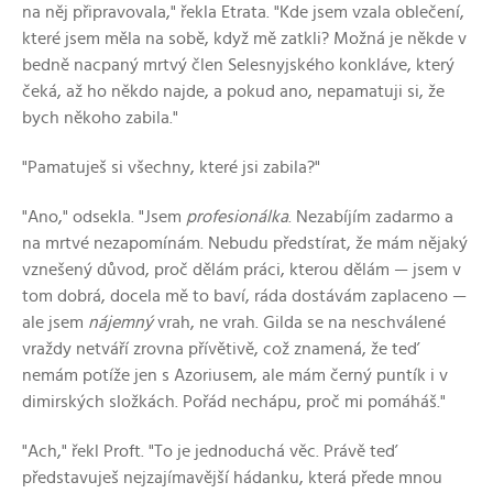
na něj připravovala," řekla Etrata. "Kde jsem vzala oblečení,
které jsem měla na sobě, když mě zatkli? Možná je někde v
bedně nacpaný mrtvý člen Selesnyjského konkláve, který
čeká, až ho někdo najde, a pokud ano, nepamatuji si, že
bych někoho zabila."
"Pamatuješ si všechny, které jsi zabila?"
"Ano," odsekla. "Jsem
profesionálka
. Nezabíjím zadarmo a
na mrtvé nezapomínám. Nebudu předstírat, že mám nějaký
vznešený důvod, proč dělám práci, kterou dělám — jsem v
tom dobrá, docela mě to baví, ráda dostávám zaplaceno —
ale jsem
nájemný
vrah, ne vrah. Gilda se na neschválené
vraždy netváří zrovna přívětivě, což znamená, že teď
nemám potíže jen s Azoriusem, ale mám černý puntík i v
dimirských složkách. Pořád nechápu, proč mi pomáháš."
"Ach," řekl Proft. "To je jednoduchá věc. Právě teď
představuješ nejzajímavější hádanku, která přede mnou