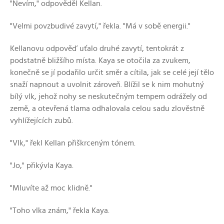
"Nevím," odpověděl Kellan.
"Velmi povzbudivé zavytí," řekla. "Má v sobě energii."
Kellanovu odpověď uťalo druhé zavytí, tentokrát z
podstatně bližšího místa. Kaya se otočila za zvukem,
konečně se jí podařilo určit směr a cítila, jak se celé její tělo
snaží napnout a uvolnit zároveň. Blížil se k nim mohutný
bílý vlk, jehož nohy se neskutečným tempem odrážely od
země, a otevřená tlama odhalovala celou sadu zlověstně
vyhlížejících zubů.
"Vlk," řekl Kellan přiškrceným tónem.
"Jo," přikývla Kaya.
"Mluvíte až moc klidně."
"Toho vlka znám," řekla Kaya.