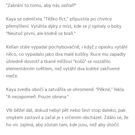
"Zabrání to tomu, aby nás
sežral
?"
Kaya se odmlčela. "Těžko říct," připustila po chvilce
přemýšlení. Vytáhla dýky z míst, kde se jí opíraly o boky.
"Neútoč první, ale klidně se braň."
Kellan stále vypadal pochybovačně, i když z opasku vytáhl
něco, co vypadalo jako dva malé košíky. Ruce mu zapadly
úhledně dovnitř a tkané mřížoví "košů" se rozzářilo
elementárním světlem, než vytáhl dva krátké zakřivené
meče.
Kaya zvedla obočí a zatvářila se ohromeně. "Pěkné," řekla.
"A nezapomeň. Pouze obrana."
Vlk běžel dál, dokud nebyl pět nebo šest stop daleko, pak
smykem zastavil a začal je s vrčením obcházet. Zdálo se, že
ho víc zajímá, aby zůstali tam, kde jsou, než aby útočil.