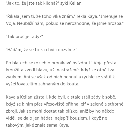
"Jak to, že jste tak klidná?" sykl Kellan.
"Říkala jsem ti, že toho vlka znám," řekla Kaya. "Jmenuje se
Voja. Neublíží nám, pokud se nerozhodne, že jsme hrozba."
"Tak proč je tady?"
"Hádám, že se to za chvíli dozvíme."
Po blatech se rozlehlo pronikavé hvízdnutí. Voja přestal
kroužit a zvedl hlavu, uši nastražené, když se otočil za
zvukem. Ani se však od nich nehnul a rychle se vrátil k
vyšetřovatelům zahnaným do kouta.
Kaya a Kellan zůstali, kde byli, a stále stáli zády k sobě,
když se k nim přes vřesoviště přihnal elf v zelené a stříbrné
zbroji. Jak se mohl dostat tak blízko, aniž by ho někdo
viděl, se dalo jen hádat: nejspíš kouzlem, i když ne
takovým, jaké znala sama Kaya.