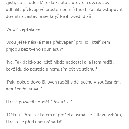
zjistí, co jsi udělal," řekla Etrata a otevřela dveře, aby
odhalila překvapivě prostornou místnost. Začala vstupovat
dovnitř a zastavila se, když Proft zvedl dlaň.
"Ano?" zeptala se.
"Jsou ještě nějaká malá překvapení pro lidi, kteří sem
přijdou bez tvého souhlasu?"
"Ne. Tak daleko se ještě nikdo nedostal a já jsem raději,
když jdu do postele a nemusím být ve střehu."
"Pak, pokud dovolíš, bych raději viděl scénu v současném,
nerušeném stavu."
Etrata pozvedla obočí. "Posluž si."
"Děkuji." Proft se kolem ní prošel a usmál se. "Hlavu vzhůru,
Etrato. Je před námi záhada!"