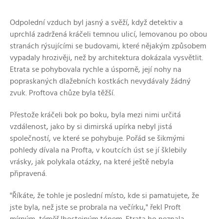
Odpolední vzduch byl jasný a svěží, když detektiv a
uprchlá zadržená kráčeli temnou ulicí, lemovanou po obou
stranách rýsujícími se budovami, které nějakým způsobem
vypadaly hrozivěji, než by architektura dokázala vysvětlit.
Etrata se pohybovala rychle a úsporně, její nohy na
popraskaných dlažebních kostkách nevydávaly žádný
zvuk. Proftova chůze byla těžší.
Přestože kráčeli bok po boku, byla mezi nimi určitá
vzdálenost, jako by si dimirská upírka nebyl jistá
společností, ve které se pohybuje. Pořád se šikmými
pohledy dívala na Profta, v koutcích úst se jí šklebily
vrásky, jak polykala otázky, na které ještě nebyla
připravená.
"Říkáte, že tohle je poslední místo, kde si pamatujete, že
jste byla, než jste se probrala na večírku," řekl Proft