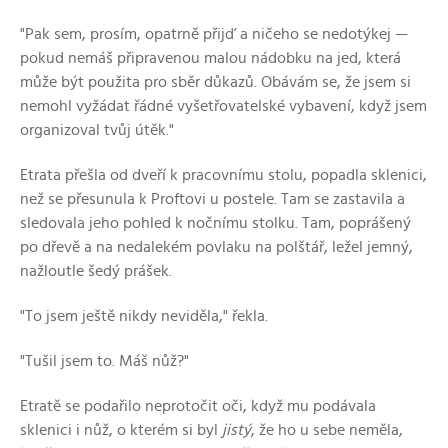
"Pak sem, prosím, opatrně přijď a ničeho se nedotýkej —
pokud nemáš připravenou malou nádobku na jed, která
může být použita pro sběr důkazů. Obávám se, že jsem si
nemohl vyžádat řádné vyšetřovatelské vybavení, když jsem
organizoval tvůj útěk."
Etrata přešla od dveří k pracovnímu stolu, popadla sklenici,
než se přesunula k Proftovi u postele. Tam se zastavila a
sledovala jeho pohled k nočnímu stolku. Tam, poprášený
po dřevě a na nedalekém povlaku na polštář, ležel jemný,
nažloutle šedý prášek.
"To jsem ještě nikdy neviděla," řekla.
"Tušil jsem to. Máš nůž?"
Etratě se podařilo neprotočit oči, když mu podávala
sklenici i nůž, o kterém si byl
jistý
, že ho u sebe neměla,