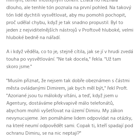
mírným, téměř lhostejným tónem. Etrata ho neznala
dlouho, ale tenhle tón poznala na první pohled. Na takový
tón lidé dychtili vysvětlovat, aby mu pomohli pochopit,
proč udělal chybu, když je tak snadno propustil. Byl to
jeden z nejviditelnějších nástrojů v Proftově hluboké, velmi
hluboké bedně na nářadí.
A i když věděla, co to je, stejně cítila, jak se jí v hrudi zvedá
touha po vysvětlování. "Ne tak docela," řekla. "Už tam
skoro jsme."
"Musím přiznat, že nejsem tak dobře obeznámen s částmi
města ovládanými Dimirem, jak bych měl být," řekl Proft.
"Azoriané jsou tu málokdy vítáni, a teď, když jsem u
Agentury, dostáváme překvapivě málo telefonátů,
abychom mohli vyšetřovat na území Dimiru. My zákon
nevynucujeme. Jen pomáháme lidem odpovídat na otázky,
na které neumí odpovědět sami. Copak ti, kteří spadají pod
ochranu Dimiru, se na nic neptají?"