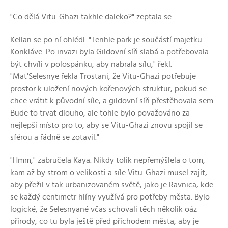
"Co dělá Vitu-Ghazi takhle daleko?" zeptala se.
Kellan se po ní ohlédl. "Tenhle park je součástí majetku
Konkláve. Po invazi byla Gildovní síň slabá a potřebovala
být chvíli v polospánku, aby nabrala sílu," řekl.
"Mat'Selesnye řekla Trostani, že Vitu-Ghazi potřebuje
prostor k uložení nových kořenových struktur, pokud se
chce vrátit k původní síle, a gildovní síň přestěhovala sem.
Bude to trvat dlouho, ale tohle bylo považováno za
nejlepší místo pro to, aby se Vitu-Ghazi znovu spojil se
sférou a řádně se zotavil."
"Hmm," zabručela Kaya. Nikdy tolik nepřemýšlela o tom,
kam až by strom o velikosti a síle Vitu-Ghazi musel zajít,
aby přežil v tak urbanizovaném světě, jako je Ravnica, kde
se každý centimetr hlíny využívá pro potřeby města. Bylo
logické, že Selesnyané včas schovali těch několik oáz
přírody, co tu byla ještě před příchodem města, aby je