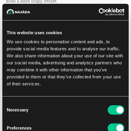
dveří a beze stopy zmizet.
Zmizet ve městě, které si myslelo, že je vražedkyně, která
se nezastaví před ničím, aby ji viděli zadrženou, a to
všechno proto, že nechala zemřít jedinou osobu, která
This website uses cookies
věřila, že je nevinná. S frustrovaným povzdechem se Etrata
We use cookies to personalise content and ads, to
otočila, vytáhla z košile další dva nože a přidala se do boje.
provide social media features and to analyse our traffic.
Nebyla to ani tak "boj", jako spíš útok: Proft ležel na zemi,
We also share information about your use of our site with
nad ním se krčila postava oblečená v červené a černé, v
our social media, advertising and analytics partners who
každé ruce nůž. Ruce měl zvednuté, aby si chránil obličej a
may combine it with other information that you’ve
krk, a už krvácel z několika mělkých řezných ran, když
provided to them or that they’ve collected from your use
Etrata vrazila do postavy, srazila ji a poslala ji několik stop
of their services.
dál do spoře osvětlené haly.
Consent
Necessary
Selection
Preferences