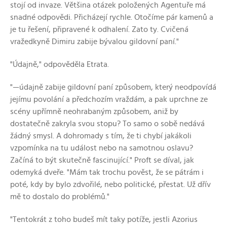
stojí od invaze. Většina otázek položených Agentuře má
snadné odpovědi. Přicházejí rychle. Otočíme pár kamenů a
je tu řešení, připravené k odhalení. Zato ty. Cvičená
vražedkyně Dimiru zabije bývalou gildovní paní."
"Údajně," odpověděla Etrata.
"—údajně zabije gildovní paní způsobem, který neodpovídá
jejímu povolání a předchozím vraždám, a pak uprchne ze
scény upřímně neohrabaným způsobem, aniž by
dostatečně zakryla svou stopu? To samo o sobě nedává
žádný smysl. A dohromady s tím, že ti chybí jakákoli
vzpomínka na tu událost nebo na samotnou oslavu?
Začíná to být skutečně fascinující." Proft se díval, jak
odemyká dveře. "Mám tak trochu pověst, že se pátrám i
poté, kdy by bylo zdvořilé, nebo politické, přestat. Už dřív
mě to dostalo do problémů."
"Tentokrát z toho budeš mít taky potíže, jestli Azorius