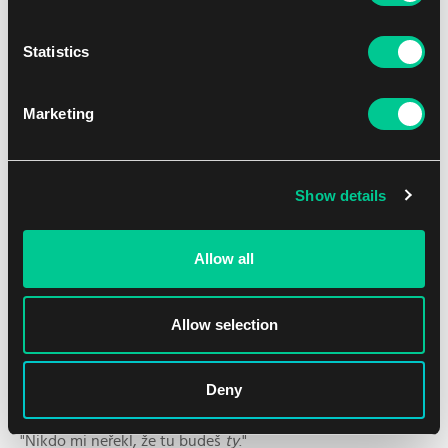
Statistics
Marketing
Show details
Útočník se rychle vzpamatoval a soustředil se na Etratu.
Etrata se mu přizpůsobovala každým pohybem, dávala si
Allow all
pozor, aby se udržela mezi postavou a ležícím Proftem.
Allow selection
Nakonec se postava zmateně zeptala: "Etrato?"
Etrata se zastavila a napřímila se. Ten hlas poznala. "Miss
Deny
Masakr?"
"Nikdo mi neřekl, že tu budeš
ty
."