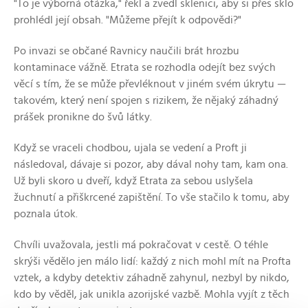
"To je výborná otázka," řekl a zvedl sklenici, aby si přes sklo
prohlédl její obsah. "Můžeme přejít k odpovědi?"
Po invazi se občané Ravnicy naučili brát hrozbu
kontaminace vážně. Etrata se rozhodla odejít bez svých
věcí s tím, že se může převléknout v jiném svém úkrytu —
takovém, který není spojen s rizikem, že nějaký záhadný
prášek pronikne do švů látky.
Když se vraceli chodbou, ujala se vedení a Proft ji
následoval, dávaje si pozor, aby dával nohy tam, kam ona.
Už byli skoro u dveří, když Etrata za sebou uslyšela
žuchnutí a přiškrcené zapištění. To vše stačilo k tomu, aby
poznala útok.
Chvíli uvažovala, jestli má pokračovat v cestě. O téhle
skrýši vědělo jen málo lidí: každý z nich mohl mít na Profta
vztek, a kdyby detektiv záhadně zahynul, nezbyl by nikdo,
kdo by věděl, jak unikla azorijské vazbě. Mohla vyjít z těch