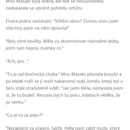
Miss Masakr byla dobrá, ale teď se nesoustředila:
nedokázala se ubránit pohledu vzhůru.
Etrata polkla zasténání. "Střešní okno? Zrovna vloni jsem
všechny pasti na něm opravila!"
"Byly silné bouřky. Měla sis zkontrolovat nástražné dráty,
jestli tam nejsou známky rzi."
"Ach, pro…"
"To je začátečnická chyba." Miss Masakr přestala kroužit a
po bledé tváři se jí rozlil nabarvený rudý úsměv, který byl v
šeru stále strašidelně vidět. "Jak jsem řekla, nemyslela jsem
si, že tu budeš. Nevzala bych tu práci, kdybych věděla, že
jsi venku."
"Co je to za práci?"
"Nezaplatili za utajení, takže: měla jsem zabít muže, který