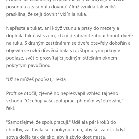
posunula a zasunula dovnitř, čímž vznikla tak velká
prasklina, že se jí dovnitř vklínila ruka.
Nepřestala ťukat, ani když vsunula prsty do mezery a
doplnila tak část vzoru, který jí zabránil zabouchnout dveře
na ruku. S druhým zasténáním se dveře otevřely dokořán a
objevila se úzká dřevěná hala s rozštípnutými prkny v
podlaze, světlo prosvítající jediným střešním oknem
pokrytým pavučinou.
"Už se můžeš podívat," řekla.
Proft se otočil, zjevně ho nepřekvapil vzhled tajného
vchodu. "Oceňuji vaši spolupráci při mém vyšetřování,"
řekl.
"Samozřejmě, že spolupracuji." Udělala pár kroků do
chodby, zastavila se a pokynula mu, aby šel za ní, i když
sotva došla tak daleko, aby jí zbylo dost místa.