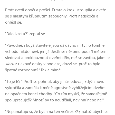
Proft zvedl obočí a prošel. Etrata o krok ustoupila a dveře
se s hlasitým křupnutím zabouchly. Proft nadskočil a
ohlédl se.
"Dílo Izzetu?" zeptal se.
"Původně, i když stavitelé jsou už dávno mrtví; o tomhle
vchodu nikdo neví, jen já. Jestli se někomu podaří mě sem
sledovat a proklouznout dveřmi dřív, než se zavřou, jakmile
slezu
z tlakové desky v podlaze, dozví se, proč to bylo
špatné rozhodnutí," řekla mírně.
"To je fér." Proft se pohnul, aby ji následoval, když znovu
vykročila a zamířila k méně agresivně vyhlížejícím dveřím
na opačném konci chodby. "Co tím myslíš, že samozřejmě
spolupracuješ? Mnozí by to neudělali, nevinní nebo ne."
"Nepamatuju si, že bych na ten večírek
šla
, natož abych se