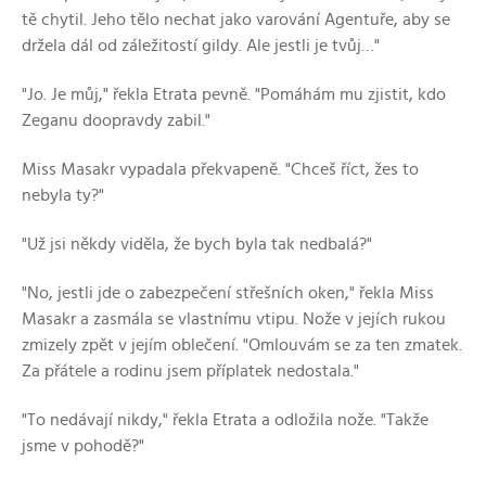
tě chytil. Jeho tělo nechat jako varování Agentuře, aby se
držela dál od záležitostí gildy. Ale jestli je tvůj…"
"Jo. Je můj," řekla Etrata pevně. "Pomáhám mu zjistit, kdo
Zeganu doopravdy zabil."
Miss Masakr vypadala překvapeně. "Chceš říct, žes to
nebyla ty?"
"Už jsi někdy viděla, že bych byla tak nedbalá?"
"No, jestli jde o zabezpečení střešních oken," řekla Miss
Masakr a zasmála se vlastnímu vtipu. Nože v jejích rukou
zmizely zpět v jejím oblečení. "Omlouvám se za ten zmatek.
Za přátele a rodinu jsem příplatek nedostala."
"To nedávají nikdy," řekla Etrata a odložila nože. "Takže
jsme v pohodě?"