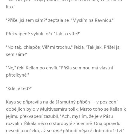
líto."
"Přišel jsi sem sám?" zeptala se. "Myslím na Ravnicu."
Překvapeně vykulil oči. "Jak to víte?"
"No tak, chlapče. Věř mi trochu," řekla. "Tak jak. Přišel jsi
sem sám?"
"Ne," řekl Kellan po chvíli. "Přišla se mnou má vlastní
přítelkyně."
"Kde je teď?"
Kaya se připravila na další smutný příběh — v poslední
době jich bylo v Multivesmíru tolik. Místo toho se Kellan k
jejímu překvapení zazubil. "Ach, myslím, že je v Pásu
rozvalin. Říkala něco o starobylé zřícenině. Ona opravdu
nesedí a nečeká, až se
mně
přihodí nějaké dobrodružství."