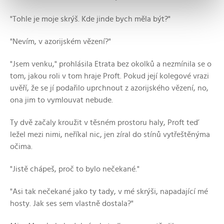
"Tohle je moje skrýš. Kde jinde bych měla být?"
"Nevím, v azorijském vězení?"
"Jsem venku," prohlásila Etrata bez okolků a nezmínila se o
tom, jakou roli v tom hraje Proft. Pokud její kolegové vrazi
uvěří, že se jí podařilo uprchnout z azorijského vězení, no,
ona jim to vymlouvat nebude.
Ty dvě začaly kroužit v těsném prostoru haly, Proft teď
ležel mezi nimi, neříkal nic, jen zíral do stínů vytřeštěnýma
očima.
"Jistě chápeš, proč to bylo nečekané."
"Asi tak nečekané jako ty tady, v mé skrýši, napadající mé
hosty. Jak ses sem vlastně dostala?"