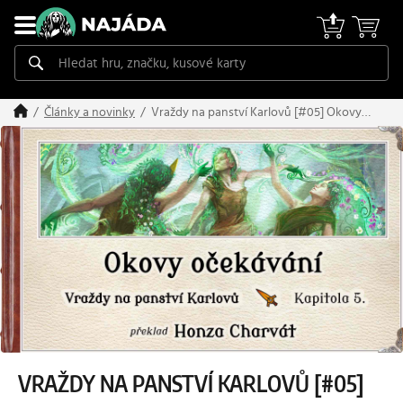
Vraždy na panství Karlovů [#05] Okovy
Články a novinky
očekávání
VRAŽDY NA PANSTVÍ KARLOVŮ [#05]