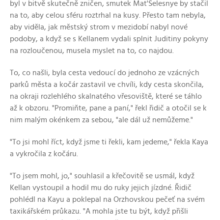
byl v bitvě skutečně zničen, smutek Mat'Selesnye by stačil
na to, aby celou sféru roztrhal na kusy. Přesto tam nebyla,
aby viděla, jak městský strom v mezidobí nabyl nové
podoby, a když se s Kellanem vydali splnit Juditiny pokyny
na rozloučenou, musela myslet na to, co najdou.
To, co našli, byla cesta vedoucí do jednoho ze vzácných
parků města a kočár zastavil ve chvíli, kdy cesta skončila,
na okraji rozlehlého skalnatého vřesoviště, které se táhlo
až k obzoru. "Promiňte, pane a paní," řekl řidič a otočil se k
nim malým okénkem za sebou, "ale dál už nemůžeme."
"To jsi mohl říct, když jsme ti řekli, kam jedeme," řekla Kaya
a vykročila z kočáru.
"To jsem mohl, jo," souhlasil a křečovitě se usmál, když
Kellan vystoupil a hodil mu do ruky jejich jízdné. Řidič
pohlédl na Kayu a poklepal na Orzhovskou pečeť na svém
taxikářském průkazu. "A mohla jste tu být, když přišli