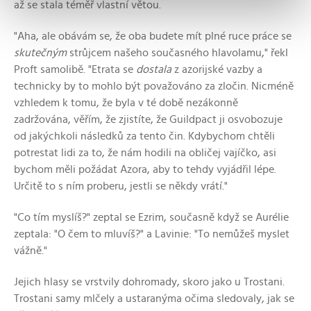
až se stala téměř vlastní větou.
"Aha, ale obávám se, že oba budete mít plné ruce práce se
skutečným
strůjcem našeho současného hlavolamu," řekl
Proft samolibě. "Etrata se
dostala
z azorijské vazby a
technicky by to mohlo být považováno za zločin. Nicméně
vzhledem k tomu, že byla v té době nezákonně
zadržována, věřím, že zjistíte, že Guildpact ji osvobozuje
od jakýchkoli následků za tento čin. Kdybychom chtěli
potrestat lidi za to, že nám hodili na obličej vajíčko, asi
bychom měli požádat Azora, aby to tehdy vyjádřil lépe.
Určitě to s ním proberu, jestli se někdy vrátí."
"Co tím myslíš?" zeptal se Ezrim, současně když se Aurélie
zeptala: "O čem to mluvíš?" a Lavinie: "To nemůžeš myslet
vážně."
Jejich hlasy se vrstvily dohromady, skoro jako u Trostani.
Trostani samy mlčely a ustaranýma očima sledovaly, jak se