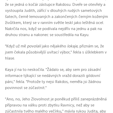
že se jedná o kočár zástupce Rakdosu. Dveře se otevřely a
vystoupila Judith, zářící v dlouhých rudých sametových
šatech, černě lemovaných a zakončených černým koženým
živůtkem, který se v ranním světle leskl jako leštěná ocel.
Nakrčila nos, když se podívala nejdřív na jednu a pak na
druhou stranu a nakonec se soustředila na Kayu.
"Když už mě
povolali
jako nějakého
lokaje
, přiznám se, že
jsem čekala působivější uvítací výbor," řekla s úšklebkem v
hlase.
Kaya jí na to neskočila. "Žádalo se, aby sem pro zásadní
informace týkající se nedávných vražd dorazili gildovní
páni," řekla. "Protože ty nejsi Rakdos, neměla jsi žádnou
povinnost se zúčastnit."
"Ano, no, Jeho Zlovolnost je poněkud příliš zaneprázdněná
přípravou na válku proti zbytku Ravnicy, než aby se
zúčastnila tvého malého večírku," mávla rukou Judita, aby