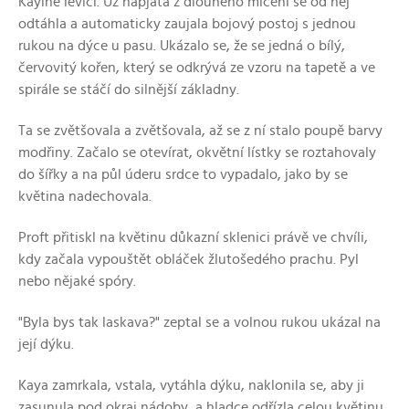
Kayině levici. Už napjatá z dlouhého mlčení se od něj
odtáhla a automaticky zaujala bojový postoj s jednou
rukou na dýce u pasu. Ukázalo se, že se jedná o bílý,
červovitý kořen, který se odkrývá ze vzoru na tapetě a ve
spirále se stáčí do silnější základny.
Ta se zvětšovala a zvětšovala, až se z ní stalo poupě barvy
modřiny. Začalo se otevírat, okvětní lístky se roztahovaly
do šířky a na půl úderu srdce to vypadalo, jako by se
květina nadechovala.
Proft přitiskl na květinu důkazní sklenici právě ve chvíli,
kdy začala vypouštět obláček žlutošedého prachu. Pyl
nebo nějaké spóry.
"Byla bys tak laskava?" zeptal se a volnou rukou ukázal na
její dýku.
Kaya zamrkala, vstala, vytáhla dýku, naklonila se, aby ji
zasunula pod okraj nádoby, a hladce odřízla celou květinu