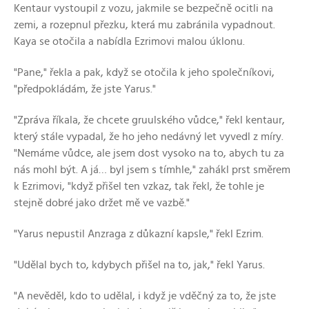
Kentaur vystoupil z vozu, jakmile se bezpečně ocitli na
zemi, a rozepnul přezku, která mu zabránila vypadnout.
Kaya se otočila a nabídla Ezrimovi malou úklonu.
"Pane," řekla a pak, když se otočila k jeho společníkovi,
"předpokládám, že jste Yarus."
"Zpráva říkala, že chcete gruulského vůdce," řekl kentaur,
který stále vypadal, že ho jeho nedávný let vyvedl z míry.
"Nemáme vůdce, ale jsem dost vysoko na to, abych tu za
nás mohl být. A já… byl jsem s tímhle," zahákl prst směrem
k Ezrimovi, "když přišel ten vzkaz, tak řekl, že tohle je
stejně dobré jako držet mě ve vazbě."
"Yarus nepustil Anzraga z důkazní kapsle," řekl Ezrim.
"Udělal bych to, kdybych přišel na to, jak," řekl Yarus.
"A nevěděl, kdo to udělal, i když je vděčný za to, že jste