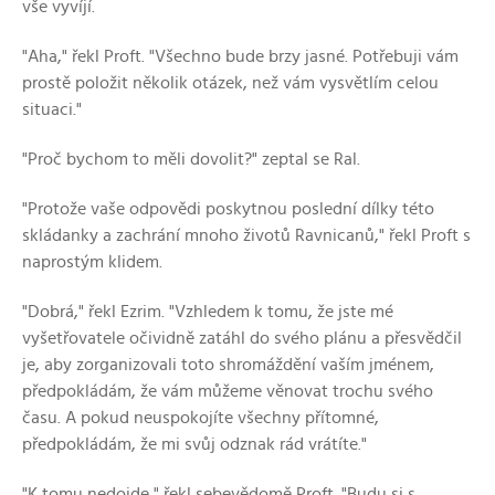
vše vyvíjí.
"Aha," řekl Proft. "Všechno bude brzy jasné. Potřebuji vám
prostě položit několik otázek, než vám vysvětlím celou
situaci."
"Proč bychom to měli dovolit?" zeptal se Ral.
"Protože vaše odpovědi poskytnou poslední dílky této
skládanky a zachrání mnoho životů Ravnicanů," řekl Proft s
naprostým klidem.
"Dobrá," řekl Ezrim. "Vzhledem k tomu, že jste mé
vyšetřovatele očividně zatáhl do svého plánu a přesvědčil
je, aby zorganizovali toto shromáždění vaším jménem,
předpokládám, že vám můžeme věnovat trochu svého
času. A pokud neuspokojíte všechny přítomné,
předpokládám, že mi svůj odznak rád vrátíte."
"K tomu nedojde," řekl sebevědomě Proft. "Budu si s