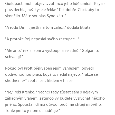
Guildpact, mohl objevit, zatímco jeho lidé umírali. Kaya si
povzdechla, než kysele řekla: "Tak dobře. Chci, aby to
skončilo. Máte souhlas Syndikátu."
"A rodu Dimir, jestli na tom záleží," dodala Etrata.
"A protože Roj neposlal svého zástupce—"
"Ale ano," řekla Izoni a vystoupila ze stínů. "Golgari to
schvalují."
Pokud byl Proft překvapen jejím vzhledem, odvedl
obdivuhodnou práci, když to nedal najevo. "Takže se
shodneme?" zeptal se s klidem v hlase.
"Ne," řekl Krenko. "Nechci tady zůstat sám s nějakým
záhadným vrahem, zatímco vy budete vyslýchat někoho
jiného. Spousta lidí má důvod, proč mě chtějí mrtvého.
Tohle jim to jenom usnadňuje."