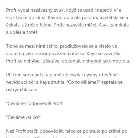
Proft vydal nezávazný zvuk, když se usadil naproti ní a
složil ruce do klína. Kaya si upravila polohu, uvelebila se a
čekala, až něco řekne. Proft nezvykle mlčel. Kaya zamrkala
a udělala totéž.
Ticho se mezi nimi táhlo, prodlužovalo se a viselo ve
vzduchu jako nezodpovězená otázka. Kaya se zavrtěla.
Proft se nehýbal, zůstával dokonale nehybný jako mrtvola.
Při tom srovnání jí v paměti bleskly Teysiny otevřené,
nevidoucí oči a Kaya ztuhla. "Co to děláme?" zeptala se
ostrým hlasem.
"Čekáme," odpověděl Proft.
"Čekáme
na co
?"
Než Proft stačil odpovědět, něco se pohnulo po stěně po