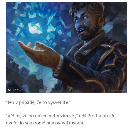
"Jen v případě, že to vysvětlíte."
"Věř mi, že po ničem netoužím víc," řekl Proft a otevřel
dveře do soukromé pracovny Trostani.