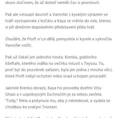
skoro zločinem, že až doteď neměli čas si promluvit.
Pak ale vstoupil dovnitř a Vannifar s kyselým výrazem ve
tváři vystupovala z kočáru a Kaya se vrátila do role, kterou
si při dnešním dopoledním představení přála hrát.
Doufám, že Proft ví co dělá
, pomyslela si kysele a vykročila
Vannifar vstříc.
Pak už čekali jen jednoho hosta: Krenka, gobliního
kšeftaře, kterého viděla na večírku mluvit s Teysou. To,
proč byl do pozvánek zařazen, byla jen jedna z mnoha věcí,
které Proft nebyl ochoten nebo snad schopen prozradit.
Jakmile Krenko dorazil, Kaya ho provedla dveřmi Vitu-
Ghazi a s uspokojivým žuchnutím je za sebou zavřela.
"Tudy," řekla a pokynula mu, aby ji následoval, a vydala se
chodbou ke svatyni Trostani.