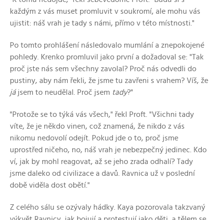
každým z vás muset promluvit v soukromí, ale mohu vás
ujistit: náš vrah je tady s námi, přímo v této místnosti."
Po tomto prohlášení následovalo mumlání a znepokojené
pohledy. Krenko promluvil jako první a dožadoval se: "Tak
proč jste nás sem všechny zavolal? Proč nás odvedli do
pustiny, aby nám řekli, že jsme tu zavřeni s vrahem? Víš, že
já
jsem to neudělal. Proč jsem
tady
?"
"Protože se to týká vás všech," řekl Proft. "Všichni tady
víte, že je někdo vinen, což znamená, že nikdo z vás
nikomu nedovolí odejít. Pokud jde o to, proč jsme
uprostřed ničeho, no, náš vrah je nebezpečný jedinec. Kdo
ví, jak by mohl reagovat, až se jeho zrada odhalí? Tady
jsme daleko od civilizace a davů. Ravnica už v poslední
době viděla dost obětí."
Z celého sálu se ozývaly hádky. Kaya pozorovala takzvaný
výkvět Ravnicy, jak bojují a protestují jako děti, a tělem se