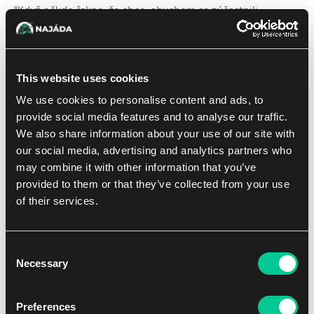
"Když někdo řekne, že chce, abychom se zúčastnili,
abychom slyšeli víc o smrti našich kolegů, tak ano, museli
jsme," řekla Vannifar. "Agentura byla naprosto neschopná a
jen to, že se Borosu nějak podařilo být ještě horší, z toho
This website uses cookies
dělá něco jiného než frašku."
We use cookies to personalise content and ads, to
Auréliina křídla se zahalila do pláště a ona začala otevírat
provide social media features and to analyse our traffic.
ústa, chystajíc se říct něco, o čem si byla Kaya jistá, že
We also share information about your use of our site with
křehký mír v místnosti rozbije. Čas jako by se protahoval,
our social media, advertising and analytics partners who
ten okamžik trval déle, než dokázala vysvětlit kauzalita, a
may combine it with other information that you’ve
do ticha, vyvolaného její zděšenou odmlkou, se vynořil
provided to them or that they’ve collected from your use
nový zvuk.
of their services.
Potlesk.
Consent
Kaya se otočila a uviděla detektiva Profta, jak vystupuje ze
Necessary
Selection
stínu, který ho tak dlouho nemohl zakrýt, a pomalu a
rytmicky tleská, oči upřené na Aurélii.
Preferences