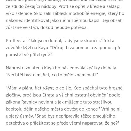
ze zdi do čekající nádoby. Proft se opřel v křesle a zaklapl
víko sklenice. Sklo zalil záblesk modrobílé energie, který ho
nakonec identifikoval jako ruční sběrnou kapsli. Její obsah
zůstane ve stázi, dokud nebude potřeba.
Proft vstal. "Jak jsem doufal, tady jsme skončili," řekl a
zdvořile kývl na Kayu. "Děkuji ti za pomoc a za pomoc při
pomstě tvé přítelkyně."
Naprosto zmatená Kaya ho následovala zpátky do haly.
"Nechtěl byste mi říct, co to mělo znamenat?"
"Mám v plánu říct
všem
, o co šlo. Kdo spáchal tyto hrozné
zločiny, proč jsou Etrata a všichni ostatní obvinění podle
zákona Ravnicy nevinní a jak můžeme tuto strašlivou
kapitolu dějin našeho města dovést do konce." Vrhl na ni
upjatý úsměv. "Snad bys nepřipravila těžce pracujícího
detektiva o příležitost se přede všemi naparovat, že ne?"