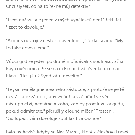
Chci slyšet, co na to řekne můj detektiv."
"Jsem naživu, ale jeden z mých vynálezců není," řekl Ral.
"Izzet to dovoluje."
"Azorius nestojí v cestě spravedlnosti," řekla Lavinie. "My
to také dovolujeme."
Vůdci gild se jeden po druhém přidávali k souhlasu, až si
Kaya uvědomila, že se na ni Ezrim dívá. Zvedla ruce nad
hlavu. "Hej, já už Syndikátu nevelím!"
"Teysa neměla jmenovaného zástupce, a protože se ještě
nevrátila ze záhrobí, aby vyjádřila své přání ve věci
nástupnictví, nemáme nikoho, kdo by promluvil za gildu,
pokud odmítnete," přerušily dlouhé mlčení Trostani.
"Guildpact vám dovoluje souhlasit za Orzhov."
Bylo by hezké, kdyby se Niv-Mizzet, který ztělesňoval nový