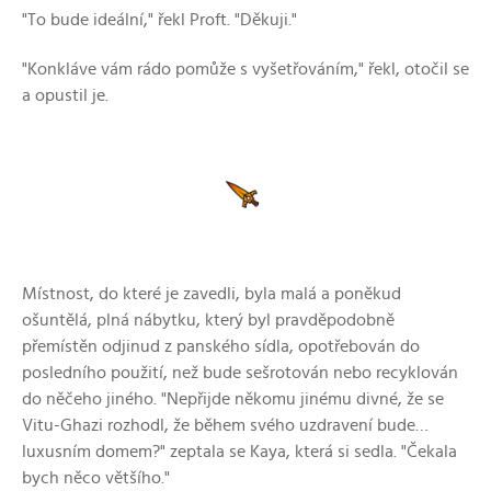
"To bude ideální," řekl Proft. "Děkuji."
"Konkláve vám rádo pomůže s vyšetřováním," řekl, otočil se
a opustil je.
Místnost, do které je zavedli, byla malá a poněkud
ošuntělá, plná nábytku, který byl pravděpodobně
přemístěn odjinud z panského sídla, opotřebován do
posledního použití, než bude sešrotován nebo recyklován
do něčeho jiného. "Nepřijde někomu jinému divné, že se
Vitu-Ghazi rozhodl, že během svého uzdravení bude…
luxusním domem?" zeptala se Kaya, která si sedla. "Čekala
bych něco většího."