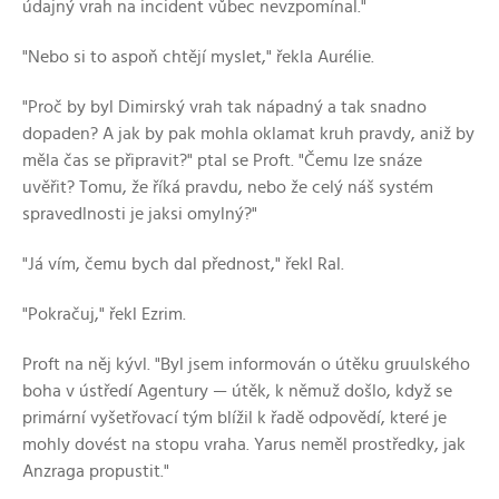
údajný vrah na incident vůbec nevzpomínal."
"Nebo si to aspoň chtějí myslet," řekla Aurélie.
"Proč by byl Dimirský vrah tak nápadný a tak snadno
dopaden? A jak by pak mohla oklamat kruh pravdy, aniž by
měla čas se připravit?" ptal se Proft. "Čemu lze snáze
uvěřit? Tomu, že říká pravdu, nebo že celý náš systém
spravedlnosti je jaksi omylný?"
"Já vím, čemu bych dal přednost," řekl Ral.
"Pokračuj," řekl Ezrim.
Proft na něj kývl. "Byl jsem informován o útěku gruulského
boha v ústředí Agentury — útěk, k němuž došlo, když se
primární vyšetřovací tým blížil k řadě odpovědí, které je
mohly dovést na stopu vraha. Yarus neměl prostředky, jak
Anzraga propustit."