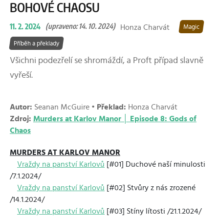
BOHOVÉ CHAOSU
11. 2. 2024
(upraveno: 14. 10. 2024)
Honza Charvát
Magic
Příběh a překlady
Všichni podezřelí se shromáždí, a Proft případ slavně
vyřeší.
Autor:
Seanan McGuire •
Překlad:
Honza Charvát
Zdroj:
Murders at Karlov Manor │ Episode 8: Gods of
Chaos
MURDERS AT KARLOV MANOR
Vraždy na panství Karlovů
[#01] Duchové naší minulosti
/7.1.2024/
Vraždy na panství Karlovů
[#02] Stvůry z nás zrozené
/14.1.2024/
Vraždy na panství Karlovů
[#03] Stíny lítosti /21.1.2024/