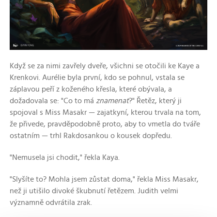
Když se za nimi zavřely dveře, všichni se otočili ke Kaye a
Krenkovi. Aurélie byla první, kdo se pohnul, vstala se
záplavou peří z koženého křesla, které obývala, a
dožadovala se: "Co to má
znamenat
?" Řetěz, který ji
spojoval s Miss Masakr — zajatkyní, kterou trvala na tom,
že přivede, pravděpodobně proto, aby to vmetla do tváře
ostatním — trhl Rakdosankou o kousek dopředu.
"Nemusela jsi chodit," řekla Kaya.
"Slyšíte to? Mohla jsem zůstat doma," řekla Miss Masakr,
než ji utišilo divoké škubnutí řetězem. Judith velmi
významně odvrátila zrak.