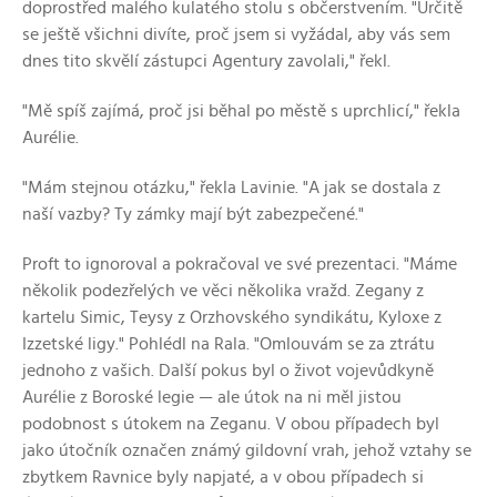
doprostřed malého kulatého stolu s občerstvením. "Určitě
se ještě všichni divíte, proč jsem si vyžádal, aby vás sem
dnes tito skvělí zástupci Agentury zavolali," řekl.
"Mě spíš zajímá, proč jsi běhal po městě s uprchlicí," řekla
Aurélie.
"Mám stejnou otázku," řekla Lavinie. "A jak se dostala z
naší vazby? Ty zámky mají být zabezpečené."
Proft to ignoroval a pokračoval ve své prezentaci. "Máme
několik podezřelých ve věci několika vražd. Zegany z
kartelu Simic, Teysy z Orzhovského syndikátu, Kyloxe z
Izzetské ligy." Pohlédl na Rala. "Omlouvám se za ztrátu
jednoho z vašich. Další pokus byl o život vojevůdkyně
Aurélie z Boroské legie — ale útok na ni měl jistou
podobnost s útokem na Zeganu. V obou případech byl
jako útočník označen známý gildovní vrah, jehož vztahy se
zbytkem Ravnice byly napjaté, a v obou případech si