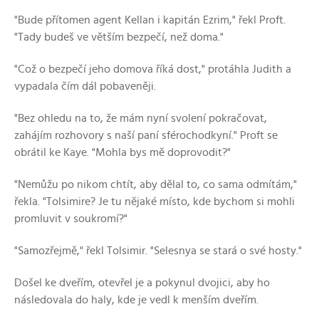
"Bude přítomen agent Kellan i kapitán Ezrim," řekl Proft.
"Tady budeš ve větším bezpečí, než doma."
"Což o bezpečí jeho domova říká dost," protáhla Judith a
vypadala čím dál pobaveněji.
"Bez ohledu na to, že mám nyní svolení pokračovat,
zahájím rozhovory s naší paní sférochodkyní." Proft se
obrátil ke Kaye. "Mohla bys mě doprovodit?"
"Nemůžu po nikom chtít, aby dělal to, co sama odmítám,"
řekla. "Tolsimire? Je tu nějaké místo, kde bychom si mohli
promluvit v soukromí?"
"Samozřejmě," řekl Tolsimir. "Selesnya se stará o své hosty."
Došel ke dveřím, otevřel je a pokynul dvojici, aby ho
následovala do haly, kde je vedl k menším dveřím.