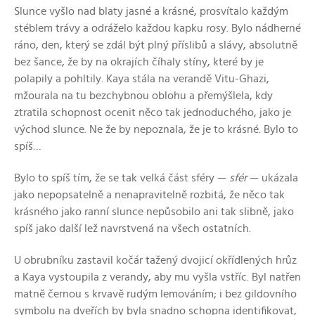
Slunce vyšlo nad blaty jasné a krásné, prosvítalo každým
stéblem trávy a odráželo každou kapku rosy. Bylo nádherné
ráno, den, který se zdál být plný příslibů a slávy, absolutně
bez šance, že by na okrajích číhaly stíny, které by je
polapily a pohltily. Kaya stála na verandě Vitu-Ghazi,
mžourala na tu bezchybnou oblohu a přemýšlela, kdy
ztratila schopnost ocenit něco tak jednoduchého, jako je
východ slunce. Ne že by nepoznala, že je to krásné. Bylo to
spíš…
Bylo to spíš tím, že se tak velká část sféry —
sfér
— ukázala
jako nepopsatelně a nenapravitelně rozbitá, že něco tak
krásného jako ranní slunce nepůsobilo ani tak slibně, jako
spíš jako další lež navrstvená na všech ostatních.
U obrubníku zastavil kočár tažený dvojicí okřídlených hrůz
a Kaya vystoupila z verandy, aby mu vyšla vstříc. Byl natřen
matně černou s krvavě rudým lemováním; i bez gildovního
symbolu na dveřích by byla snadno schopna identifikovat,