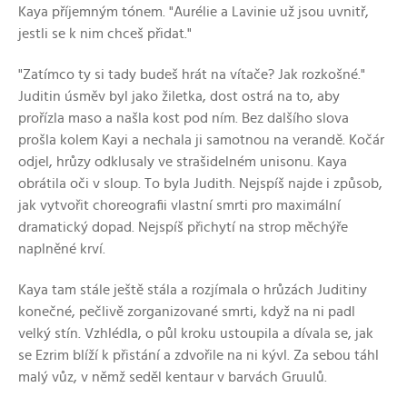
Kaya příjemným tónem. "Aurélie a Lavinie už jsou uvnitř,
jestli se k nim chceš přidat."
"Zatímco ty si tady budeš hrát na vítače? Jak rozkošné."
Juditin úsměv byl jako žiletka, dost ostrá na to, aby
prořízla maso a našla kost pod ním. Bez dalšího slova
prošla kolem Kayi a nechala ji samotnou na verandě. Kočár
odjel, hrůzy odklusaly ve strašidelném unisonu. Kaya
obrátila oči v sloup. To byla Judith. Nejspíš najde i způsob,
jak vytvořit choreografii vlastní smrti pro maximální
dramatický dopad. Nejspíš přichytí na strop měchýře
naplněné krví.
Kaya tam stále ještě stála a rozjímala o hrůzách Juditiny
konečné, pečlivě zorganizované smrti, když na ni padl
velký stín. Vzhlédla, o půl kroku ustoupila a dívala se, jak
se Ezrim blíží k přistání a zdvořile na ni kývl. Za sebou táhl
malý vůz, v němž seděl kentaur v barvách Gruulů.