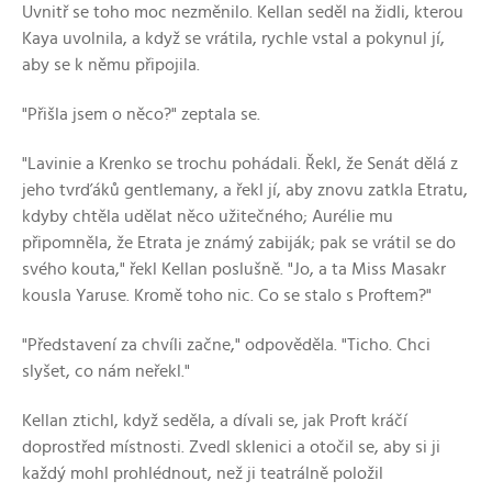
Uvnitř se toho moc nezměnilo. Kellan seděl na židli, kterou
Kaya uvolnila, a když se vrátila, rychle vstal a pokynul jí,
aby se k němu připojila.
"Přišla jsem o něco?" zeptala se.
"Lavinie a Krenko se trochu pohádali. Řekl, že Senát dělá z
jeho tvrďáků gentlemany, a řekl jí, aby znovu zatkla Etratu,
kdyby chtěla udělat něco užitečného; Aurélie mu
připomněla, že Etrata je známý zabiják; pak se vrátil se do
svého kouta," řekl Kellan poslušně. "Jo, a ta Miss Masakr
kousla Yaruse. Kromě toho nic. Co se stalo s Proftem?"
"Představení za chvíli začne," odpověděla. "Ticho. Chci
slyšet, co nám neřekl."
Kellan ztichl, když seděla, a dívali se, jak Proft kráčí
doprostřed místnosti. Zvedl sklenici a otočil se, aby si ji
každý mohl prohlédnout, než ji teatrálně položil