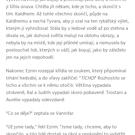
jí šířila únava. Chtěla jít někam, kde je ticho, a skončit s
tím. Kaldheim. Až tohle všechno skončí, půjde na
Kaldheimu a nechá Tyvara, aby ji vzal na ten rybářský výlet,
kterým jí vyhrožoval. Stála by v ledové vodě až po stehna a
dívala se, jak duhová světla malují na oblohu obrazy, a
nebyla by na místě, kde její přátelé umírají, a nemusela by
poslouchat lidi, kterých si váží, jak bojují, jako by záleželo
jen na jejich nepohodlí.
Nakonec Ezrim rozepjal křídla se zvukem, který připomínal
trhání hedvábí, a do vřavy zakřičel: "
TICHO!
" Rozhostilo se
ticho a všichni se k němu otočili. Většina vypadala
otráveně; Ral a Judith vypadali skoro pobaveně. Trostani a
Aurélie vypadaly odevzdaně.
"Co se děje?" zeptala se Vannifar.
"Už jsme tady," řekl Ezrim. "Jsme tady, chceme, aby to
skončilo, a tito lidé dostali za úkol a oprávnění to vyšetřit.