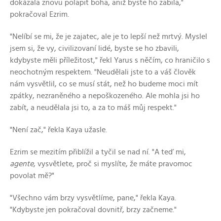
dokázala znovu polapit boha, aniž byste ho zabila,"
pokračoval Ezrim.
"Nelíbí se mi, že je zajatec, ale je to lepší než mrtvý. Myslel
jsem si, že vy, civilizovaní lidé, byste se ho zbavili,
kdybyste měli příležitost," řekl Yarus s něčím, co hraničilo s
neochotným respektem. "Neudělali jste to a váš člověk
nám vysvětlil, co se musí stát, než ho budeme moci mít
zpátky, nezraněného a nepoškozeného. Ale mohla jsi ho
zabít, a neudělala jsi to, a za to máš můj respekt."
"Není zač," řekla Kaya užasle.
Ezrim se mezitím přiblížil a tyčil se nad ní. "A teď mi,
agente
, vysvětlete, proč si myslíte, že máte pravomoc
povolat mě?"
"Všechno vám brzy vysvětlíme, pane," řekla Kaya.
"Kdybyste jen pokračoval dovnitř, brzy začneme."