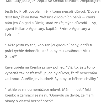
"Kdo tady ještě je?" zeptal se Krenko očividně znepokojeně.
Jestli ho Proft povolal, měl k tomu nejspíš důvod. "Docela
dost lidí," řekla Kaya. "Většina gildovních pánů — chybí
nám jen Golgari a Dimir, snad ze zřejmých důvodů — vy,
agent Kellan z Agentury, kapitán Ezrim z Agentury a
Tolsimir."
"Takže jestli by ten, kdo zabíjel gildovní pány, chtěl tu
práci rychle dokončit, stačilo by mu zasáhnout Vitu-
Ghazi?"
Kaya upřela na Krenka přísný pohled. "Víš, to, že z toho
vypadáš tak nešťastně, je jediný důvod, že tě nenechám
zatknout. Aurélie je v budově. Bylo by to během chvilky."
"Takhle se mnou nemůžete mluvit. Mám milost!" řekl
Krenko a zamračil se na ni. "Opravdu se divíte, že mám
obavy o vlastní bezpečnost?"