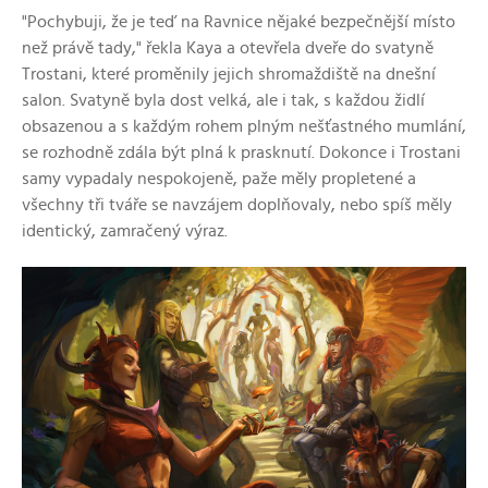
"Pochybuji, že je teď na Ravnice nějaké bezpečnější místo
než právě tady," řekla Kaya a otevřela dveře do svatyně
Trostani, které proměnily jejich shromaždiště na dnešní
salon. Svatyně byla dost velká, ale i tak, s každou židlí
obsazenou a s každým rohem plným nešťastného mumlání,
se rozhodně zdála být plná k prasknutí. Dokonce i Trostani
samy vypadaly nespokojeně, paže měly propletené a
všechny tři tváře se navzájem doplňovaly, nebo spíš měly
identický, zamračený výraz.