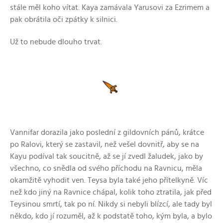
stále měl koho vítat. Kaya zamávala Yarusovi za Ezrimem a
pak obrátila oči zpátky k silnici.
Už to nebude dlouho trvat.
Vannifar dorazila jako poslední z gildovních pánů, krátce
po Ralovi, který se zastavil, než vešel dovnitř, aby se na
Kayu podíval tak soucitně, až se jí zvedl žaludek, jako by
všechno, co snědla od svého příchodu na Ravnicu, měla
okamžitě vyhodit ven. Teysa byla také jeho přítelkyně. Víc
než kdo jiný na Ravnice chápal, kolik toho ztratila, jak před
Teysinou smrtí, tak po ní. Nikdy si nebyli blízcí, ale tady byl
někdo, kdo jí rozuměl, až k podstatě toho, kým byla, a bylo