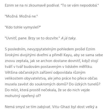
Ezrim se na ni zkoumavě podíval. "To se vám nepodobá."
"Možná. Možná ne."
"Kdo tohle vymyslel?"
"Uvnitř, pane. Brzy se to dozvíte."
A já taky.
S posledním, nevyzpytatelným pohledem prošel Ezrim
širokými dvojitými dveřmi a přiměl Kayu, aby se sama sebe
znovu zeptala, jak se archon dostane dovnitř, když stojí
tváří v tvář budovám postaveným v lidském měřítku.
Většina občanských zařízení odpovídala různým
velikostem obyvatelstva, ale jeho práce ho přece občas
musela zavést do soukromých domů? Do úzkých tunelů?
Do míst, která prostě nečekala, že se do nich vejde
mohutný opeřený oř?
Nemá smysl se tím zabývat. Vitu-Ghazi byl dost velký a