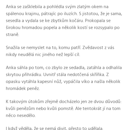
Anka se zašklebila a pohlédla svým zlatým okem na
spálenou krajinu, pátrajíc po iluzích. S jistotou, že je sama,
sesedla a vydala se ke zbytkům kočáru. Prokopala se
širokou hromadou popela a několik kostí se rozsypalo po
straně.
Snažila se nemyslet na to, komu patří. Zvědavost z vás
nikdy neudělá nic jiného než lepší cíl.
Anka sáhla po tom, co zbylo ze sedadla, zatáhla a odhalila
skrytou přihrádku. Uvnitř stála nedotčená skříňka. Z
opasku vytáhla kapesní nůž, vypáčila víko a našla několik
hromádek peněz.
K takovým útokům zřejmě docházelo jen ze dvou důvodů:
kvůli penězům nebo kvůli pomstě. Ale tentokrát jí na tom
něco nesedělo.
I když věděla, že se nemá divit, přesto to udělala.