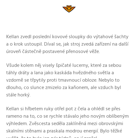
Kellan zvedl poslední kovové sloupky do výtahové šachty
a o krok ustoupil. Díval se, jak stroj zvedá zařízení na další
úroveň částečně postavené přenosové věže.
Všude kolem něj visely špičaté lucerny, které za sebou
táhly dráty a lana jako kaskáda hvězdného světla a
vzdorně se třpytily proti tmavnoucí obloze. Nebylo to
dlouho, co slunce zmizelo za kaňonem, ale vzduch byl
stále horký.
Kellan si hřbetem ruky otřel pot z čela a ohlédl se přes
rameno na to, co se rychle stávalo jeho novým oblíbeným
výhledem. Zvěscesta seděla zaklíněná mezi obrovskými
skalními stěnami a praskala modrou energií. Bylo těžké