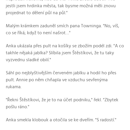
jestli jsem hrdinka města, tak bysme možná měli znovu
projednat to dělení půl na půl."
Malým krámkem zaduněl smích pana Towninga. "No, víš,
co se říká; když to není našrot…"
Anka ukázala přes pult na košíky se zbožím podél zdi. "A co
takhle nějaká jablka? Slíbila jsem Štěstíkovi, že tu taky
vyzvednu sladké obilí."
Sáhl po nejblyštivějším červeném jablku a hodil ho přes
pult. Annie po něm chňapla ve vzduchu sevřenýma
rukama.
"Řekni Štěstíkovi, že je to na účet podniku," řekl. "Zbytek
pošlu ráno."
Anka smekla klobouk a otočila se ke dveřím. "S radostí."