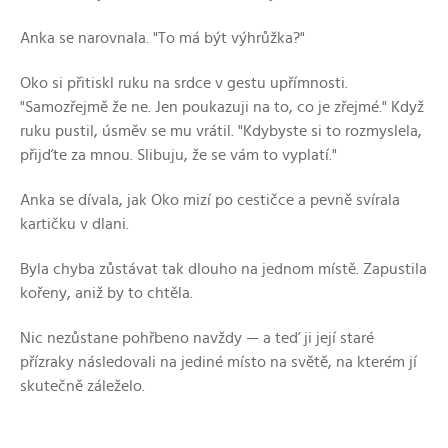
Anka se narovnala. "To má být výhrůžka?"
Oko si přitiskl ruku na srdce v gestu upřímnosti.
"Samozřejmě že ne. Jen poukazuji na to, co je zřejmé." Když
ruku pustil, úsměv se mu vrátil. "Kdybyste si to rozmyslela,
přijďte za mnou. Slibuju, že se vám to vyplatí."
Anka se dívala, jak Oko mizí po cestičce a pevně svírala
kartičku v dlani.
Byla chyba zůstávat tak dlouho na jednom místě. Zapustila
kořeny, aniž by to chtěla.
Nic nezůstane pohřbeno navždy — a teď ji její staré
přízraky následovali na jediné místo na světě, na kterém jí
skutečně záleželo.