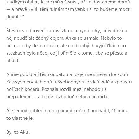
sladkým obilím, které můžeš sníst, až se dostaneme domů
— a právě kvůli těm ruinám tam venku si to budeme moct
dovolit."
Štěstík v odpověď zatřásl zkroucenými rohy, očividně na
něj neudělala žádný dojem. Anka se usmála. Nebylo to
něco, co by dělala často, ale na dlouhých vyjížďkách po
stezkách bylo něco, co ji přimělo k tomu, aby se přestala
hlídat.
Annie pobídla Štěstíka patou a rozjeli se směrem ke kouři.
Za svých prvních dnů u Svobodných jezdců viděla spoustu
hořících kočárů. Poznala rozdíl mezi nehodou a
přepadením — a tohle rozhodně nebyla nehoda.
Ale jediný pohled na rozpáraný kočár jí prozradil, čí práce
to vlastně je.
Byl to Akul.