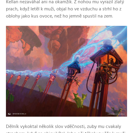
Kellan nezaváhal ani na okamžik. Z nohou mu vyrazil zlatý
prach, když letěl k muži, objal ho ve vzduchu a strhl ho z
oblohy jako kus ovoce, než ho jemně spustil na zem.
Dělník vykoktal několik slov vděčnosti, zuby mu cvakaly