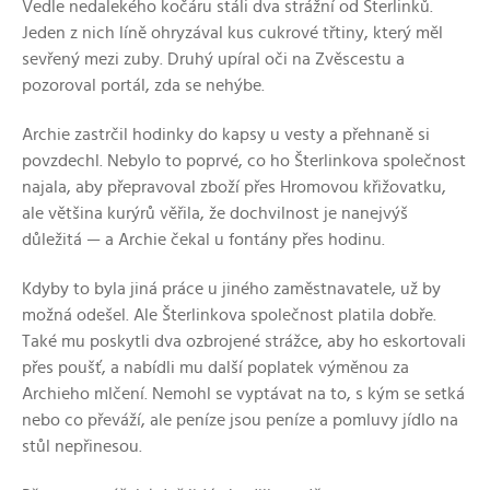
Vedle nedalekého kočáru stáli dva strážní od Šterlinků.
Jeden z nich líně ohryzával kus cukrové třtiny, který měl
sevřený mezi zuby. Druhý upíral oči na Zvěscestu a
pozoroval portál, zda se nehýbe.
Archie zastrčil hodinky do kapsy u vesty a přehnaně si
povzdechl. Nebylo to poprvé, co ho Šterlinkova společnost
najala, aby přepravoval zboží přes Hromovou křižovatku,
ale většina kurýrů věřila, že dochvilnost je nanejvýš
důležitá — a Archie čekal u fontány přes hodinu.
Kdyby to byla jiná práce u jiného zaměstnavatele, už by
možná odešel. Ale Šterlinkova společnost platila dobře.
Také mu poskytli dva ozbrojené strážce, aby ho eskortovali
přes poušť, a nabídli mu další poplatek výměnou za
Archieho mlčení. Nemohl se vyptávat na to, s kým se setká
nebo co převáží, ale peníze jsou peníze a pomluvy jídlo na
stůl nepřinesou.