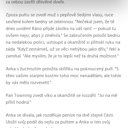
za sebou zavřít dřevěné dveře.
Zpoza pultu se zvedl muž s pepřově šedými vlasy, ruce
sevřené kolem bedny se zeleninou. "Nečekal jsem, že tě
dnes uvidím! Ráno přijde zásilka na váš ranč — pokud tu
ovšem nejsi, abys ji změnila." Se zabručením položil bednu
na nedalekou polici, ustoupil a okamžitě si přitiskl ruku na
záda. "Když zestárneš, už se věci nehýbou jako dřív," řekl a
zamrkal. "Ale myslím, že je to lepší než ta druhá možnost."
Anka s žuchnutím položila skříňku na pokroucený pult. "S
těmi vašimi starými kostmi toho moc nenadělám, ale tohle
by vás mělo rozveselit."
Pan Towning zvedl víko a okamžitě se rozzářil. "Jsi na mě
příliš hodná."
Anka se dívala, jak rozděluje peníze na dvě stejné části.
Uložil svůj podíl do sejfu za pultem a Anka si ten svůj