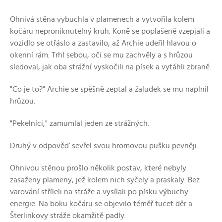
Ohnivá stěna vybuchla v plamenech a vytvořila kolem
kočáru neproniknutelný kruh. Koně se poplašeně vzepjali a
vozidlo se otřáslo a zastavilo, až Archie udeřil hlavou o
okenní rám. Trhl sebou, oči se mu zachvěly a s hrůzou
sledoval, jak oba strážní vyskočili na písek a vytáhli zbraně.
"Co je to?" Archie se spěšně zeptal a žaludek se mu naplnil
hrůzou.
"Pekelníci," zamumlal jeden ze strážných.
Druhý v odpověď sevřel svou hromovou pušku pevněji.
Ohnivou stěnou prošlo několik postav, které nebyly
zasaženy plameny, jež kolem nich syčely a praskaly. Bez
varování stříleli na stráže a vysílali po písku výbuchy
energie. Na boku kočáru se objevilo téměř tucet děr a
Šterlinkovy stráže okamžitě padly.