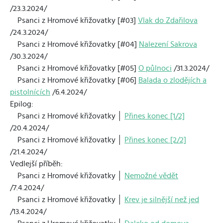
/23.3.2024/
Psanci z Hromové křižovatky [#03]
Vlak do Zdařilova
/24.3.2024/
Psanci z Hromové křižovatky [#04]
Nalezení Sakrova
/30.3.2024/
Psanci z Hromové křižovatky [#05]
O půlnoci
/31.3.2024/
Psanci z Hromové křižovatky [#06]
Balada o zlodějích a
pistolnících
/6.4.2024/
Epilog:
Psanci z Hromové křižovatky │
Přines konec [1/2]
/20.4.2024/
Psanci z Hromové křižovatky │
Přines konec [2/2]
/21.4.2024/
Vedlejší příběh:
Psanci z Hromové křižovatky │
Nemožné vědět
/7.4.2024/
Psanci z Hromové křižovatky │
Krev je silnější než jed
/13.4.2024/