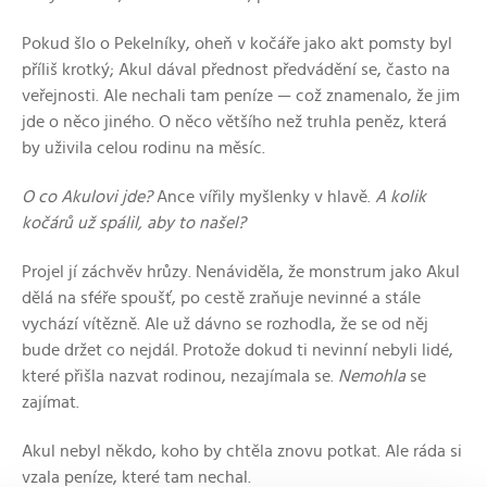
Pokud šlo o Pekelníky, oheň v kočáře jako akt pomsty byl
příliš krotký; Akul dával přednost předvádění se, často na
veřejnosti. Ale nechali tam peníze — což znamenalo, že jim
jde o něco jiného. O něco většího než truhla peněz, která
by uživila celou rodinu na měsíc.
O co Akulovi jde?
Ance vířily myšlenky v hlavě.
A kolik
kočárů už spálil, aby to našel?
Projel jí záchvěv hrůzy. Nenáviděla, že monstrum jako Akul
dělá na sféře spoušť, po cestě zraňuje nevinné a stále
vychází vítězně. Ale už dávno se rozhodla, že se od něj
bude držet co nejdál. Protože dokud ti nevinní nebyli lidé,
které přišla nazvat rodinou, nezajímala se.
Nemohla
se
zajímat.
Akul nebyl někdo, koho by chtěla znovu potkat. Ale ráda si
vzala peníze, které tam nechal.