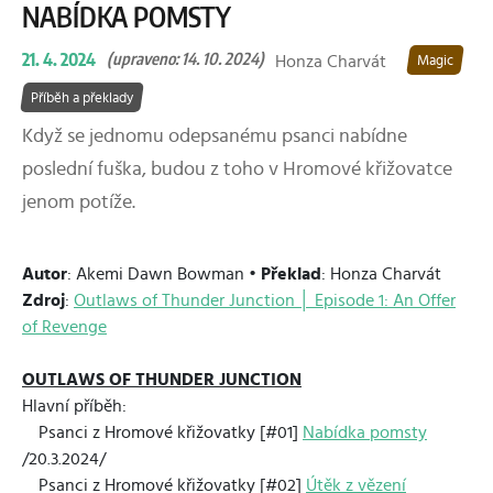
NABÍDKA POMSTY
21. 4. 2024
(upraveno: 14. 10. 2024)
Honza Charvát
Magic
Příběh a překlady
Když se jednomu odepsanému psanci nabídne
poslední fuška, budou z toho v Hromové křižovatce
jenom potíže.
Autor
: Akemi Dawn Bowman •
Překlad
: Honza Charvát
Zdroj
:
Outlaws of Thunder Junction │ Episode 1: An Offer
of Revenge
OUTLAWS OF THUNDER JUNCTION
Hlavní příběh:
Psanci z Hromové křižovatky [#01]
Nabídka pomsty
/20.3.2024/
Psanci z Hromové křižovatky [#02]
Útěk z vězení