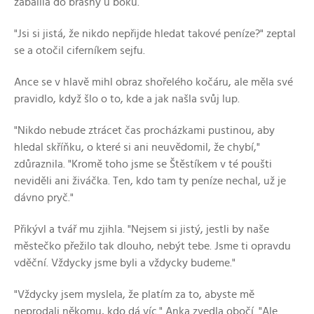
zabalila do brašny u boku.
"Jsi si jistá, že nikdo nepřijde hledat takové peníze?" zeptal
se a otočil ciferníkem sejfu.
Ance se v hlavě mihl obraz shořelého kočáru, ale měla své
pravidlo, když šlo o to, kde a jak našla svůj lup.
"Nikdo nebude ztrácet čas procházkami pustinou, aby
hledal skříňku, o které si ani neuvědomil, že chybí,"
zdůraznila. "Kromě toho jsme se Štěstíkem v té poušti
neviděli ani živáčka. Ten, kdo tam ty peníze nechal, už je
dávno pryč."
Přikývl a tvář mu zjihla. "Nejsem si jistý, jestli by naše
městečko přežilo tak dlouho, nebýt tebe. Jsme ti opravdu
vděční. Vždycky jsme byli a vždycky budeme."
"Vždycky jsem myslela, že platím za to, abyste mě
neprodali někomu, kdo dá víc." Anka zvedla obočí. "Ale