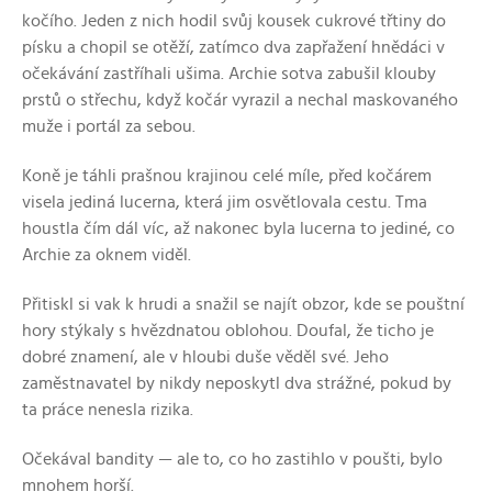
kočího. Jeden z nich hodil svůj kousek cukrové třtiny do
písku a chopil se otěží, zatímco dva zapřažení hnědáci v
očekávání zastříhali ušima. Archie sotva zabušil klouby
prstů o střechu, když kočár vyrazil a nechal maskovaného
muže i portál za sebou.
Koně je táhli prašnou krajinou celé míle, před kočárem
visela jediná lucerna, která jim osvětlovala cestu. Tma
houstla čím dál víc, až nakonec byla lucerna to jediné, co
Archie za oknem viděl.
Přitiskl si vak k hrudi a snažil se najít obzor, kde se pouštní
hory stýkaly s hvězdnatou oblohou. Doufal, že ticho je
dobré znamení, ale v hloubi duše věděl své. Jeho
zaměstnavatel by nikdy neposkytl dva strážné, pokud by
ta práce nenesla rizika.
Očekával bandity — ale to, co ho zastihlo v poušti, bylo
mnohem horší.