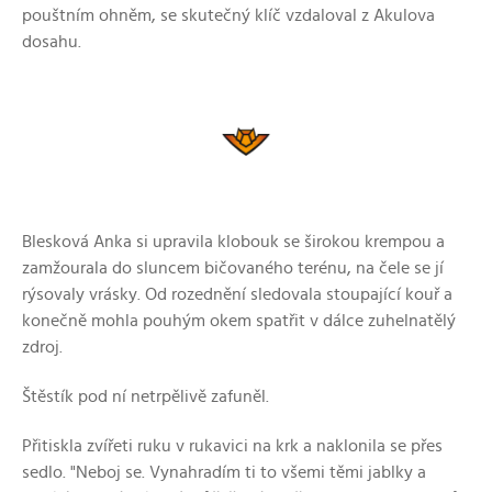
pouštním ohněm, se skutečný klíč vzdaloval z Akulova
dosahu.
Blesková Anka si upravila klobouk se širokou krempou a
zamžourala do sluncem bičovaného terénu, na čele se jí
rýsovaly vrásky. Od rozednění sledovala stoupající kouř a
konečně mohla pouhým okem spatřit v dálce zuhelnatělý
zdroj.
Štěstík pod ní netrpělivě zafuněl.
Přitiskla zvířeti ruku v rukavici na krk a naklonila se přes
sedlo. "Neboj se. Vynahradím ti to všemi těmi jablky a