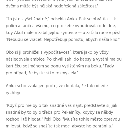
dvěma může být nějaká nedořešená záležitost."
"To jste slyšel špatně," odsekla Anka. Pak se obrátila — k
polím a ranči a všemu, co pro sebe vybudovala ode dne,
kdy Akul málem zabil jejího synovce — a zaťala ruce v pěst.
"Nebudu se vracet. Nepotřebuji pomstu, abych našla klid."
Oko si ji prohlížel s vypočítavostí, která jako by vždy
následovala ambice. Po chvíli sáhl do kapsy a vytáhl malou
kartičku se jménem saloonu vytištěným na boku. "Tady —
pro případ, že byste si to rozmyslela."
Anka si ho vzala jen proto, že doufala, že tak odjede
rychleji.
"Když pro mě bylo tak snadné vás najít, představte si, jak
snadné by to bylo třeba pro Pekelníky, kdyby se někdy
rozhodli tě hledat," řekl Oko. "Musíte tohle město opravdu
milovat, když se snažíte tak moc, abyste ho ochránila."