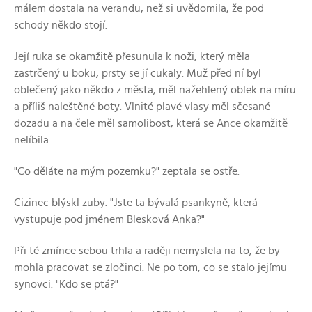
málem dostala na verandu, než si uvědomila, že pod
schody někdo stojí.
Její ruka se okamžitě přesunula k noži, který měla
zastrčený u boku, prsty se jí cukaly. Muž před ní byl
oblečený jako někdo z města, měl nažehlený oblek na míru
a příliš naleštěné boty. Vlnité plavé vlasy měl sčesané
dozadu a na čele měl samolibost, která se Ance okamžitě
nelíbila.
"Co děláte na mým pozemku?" zeptala se ostře.
Cizinec blýskl zuby. "Jste ta bývalá psankyně, která
vystupuje pod jménem Blesková Anka?"
Při té zmínce sebou trhla a raději nemyslela na to, že by
mohla pracovat se zločinci. Ne po tom, co se stalo jejímu
synovci. "Kdo se ptá?"