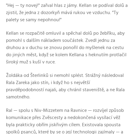
"Hej — ty novej!" zařval hlas z jámy. Kellan se podíval dolů a
zjistil, že jedna z dozorkyň mává rukou ve vzduchu. "Ty
palety se samy nepohnou!"
Kellan se rozpačitě omluvil a spěchal dolů po žebříku, aby
pomohl s dalším nákladem součástek. Zvedl jednu za
druhou a v duchu se znovu ponořil do myšlenek na cestu
do jiných měst, když se kolem Kellana s heknutím protlačil
široký muž s kuší v ruce.
Žoldáka od Šterlinků si nemohl splést. Strážný následoval
Rala Zareka jako stín, i když ho s největší
pravděpodobností najali, aby chránil staveniště, a ne Rala
samotného.
Ral — spolu s Niv-Mizzetem na Ravnice — rozvíjel způsob
komunikace přes Zvěscesty a nedokončená vysílací věž
byla prakticky obřím jiskřivým cílem. Existovala spousta
spolků psanců, které by se o její technologii zajímaly — a