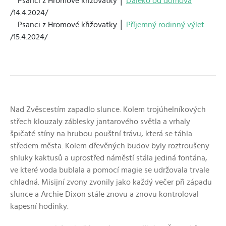
Psanci z Hromové křižovatky │
Daleko od domova
/14.4.2024/
Psanci z Hromové křižovatky │
Příjemný rodinný výlet
/15.4.2024/
Nad Zvěscestím zapadlo slunce. Kolem trojúhelníkových
střech klouzaly záblesky jantarového světla a vrhaly
špičaté stíny na hrubou pouštní trávu, která se táhla
středem města. Kolem dřevěných budov byly roztroušeny
shluky kaktusů a uprostřed náměstí stála jediná fontána,
ve které voda bublala a pomocí magie se udržovala trvale
chladná. Misijní zvony zvonily jako každý večer při západu
slunce a Archie Dixon stále znovu a znovu kontroloval
kapesní hodinky.