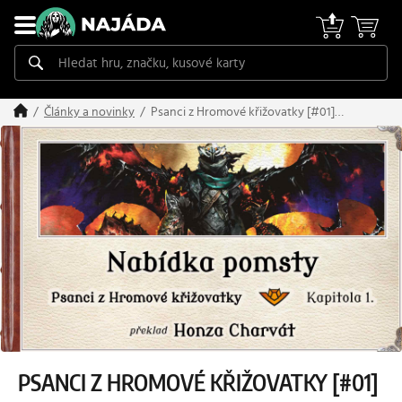
Psanci z Hromové křižovatky [#01]
Články a novinky
Nabídka pomsty
PSANCI Z HROMOVÉ KŘIŽOVATKY [#01]