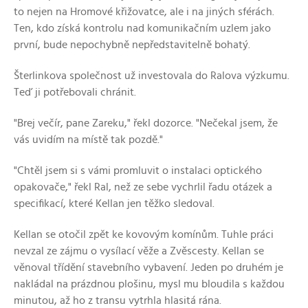
to nejen na Hromové křižovatce, ale i na jiných sférách.
Ten, kdo získá kontrolu nad komunikačním uzlem jako
první, bude nepochybně nepředstavitelně bohatý.
Šterlinkova společnost už investovala do Ralova výzkumu.
Teď ji potřebovali chránit.
"Brej večír, pane Zareku," řekl dozorce. "Nečekal jsem, že
vás uvidím na místě tak pozdě."
"Chtěl jsem si s vámi promluvit o instalaci optického
opakovače," řekl Ral, než ze sebe vychrlil řadu otázek a
specifikací, které Kellan jen těžko sledoval.
Kellan se otočil zpět ke kovovým komínům. Tuhle práci
nevzal ze zájmu o vysílací věže a Zvěscesty. Kellan se
věnoval třídění stavebního vybavení. Jeden po druhém je
nakládal na prázdnou plošinu, mysl mu bloudila s každou
minutou, až ho z transu vytrhla hlasitá rána.