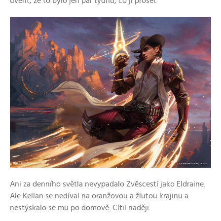
uvěřit, že to bylo jen pár týdnů, co jí prošel.
Ani za denního světla nevypadalo Zvěscestí jako Eldraine.
Ale Kellan se nedíval na oranžovou a žlutou krajinu a
nestýskalo se mu po domově. Cítil naději.