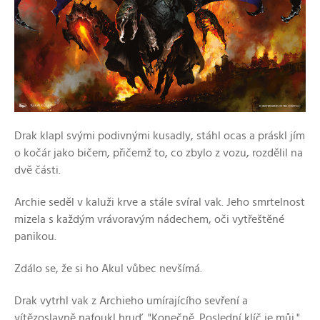
Drak klapl svými podivnými kusadly, stáhl ocas a práskl jím
o kočár jako bičem, přičemž to, co zbylo z vozu, rozdělil na
dvě části.
Archie seděl v kaluži krve a stále svíral vak. Jeho smrtelnost
mizela s každým vrávoravým nádechem, oči vytřeštěné
panikou.
Zdálo se, že si ho Akul vůbec nevšímá.
Drak vytrhl vak z Archieho umírajícího sevření a
vítězoslavně nafoukl hruď. "Konečně. Poslední klíč je můj."