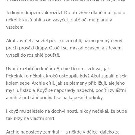
Jediným drápem vak rozřízl. Do otevřené dlaně mu spadlo
několik kusů uhlí a on zasyčel, zlaté oči mu planuly
vztekem.
Akul zavrčel a sevřel pěst kolem uhlí, až mu jemný černý
prach prosákl drápy. Otočil se, mrskal ocasem a s řevem
vyrazil do rozlehlé pouště.
Uvnitř rozbitého kočáru Archie Dixon sledoval, jak
Pekelníci o několik kroků ustoupili, když Akul zapálil písek
kolem sebe. Archie cítil, jak se plameny přibližují, ale jeho
mysl už slábla. Když se naposledy nadechl, pocítil zvláštní
a náhlé nutkání podívat se na kapesní hodinky.
I když mu záleželo na dochvilnosti, nikdy nečekal, že bude
tak brzy na vlastní smrt.
Archie naposledy zamrkal — a někde v dálce, daleko za