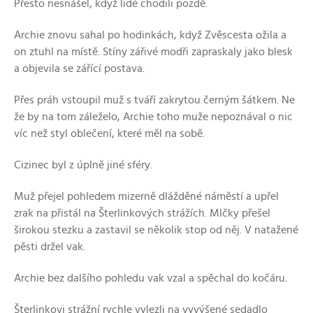
Přesto nesnášel, když lidé chodili pozdě.
Archie znovu sahal po hodinkách, když Zvěscesta ožila a
on ztuhl na místě. Stíny zářivé modři zapraskaly jako blesk
a objevila se zářící postava.
Přes práh vstoupil muž s tváří zakrytou černým šátkem. Ne
že by na tom záleželo, Archie toho muže nepoznával o nic
víc než styl oblečení, které měl na sobě.
Cizinec byl z úplně jiné sféry.
Muž přejel pohledem mizerně dlážděné náměstí a upřel
zrak na přistál na Šterlinkových strážích. Mlčky přešel
širokou stezku a zastavil se několik stop od něj. V natažené
pěsti držel vak.
Archie bez dalšího pohledu vak vzal a spěchal do kočáru.
Šterlinkovi strážní rychle vylezli na vyvýšené sedadlo