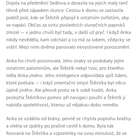
Dojela na předměstí Sedlova a dorazila na jejich malý ranč
těsně před západem slunce. Cestou k domu se zastavila
poblíž polí, kde se Štěstík připojil k ostatním zvířatům, aby
se napásl. Občas za svitu posledních slunečních paprsků
zmizel — v jednu chvíli byl tady, v další už pryč. I když Anka
nikdy nevěděla, kam odchází a co má za lubem, vždycky se
vrátil. Mezi nimi dvěma panovalo nevyslovené porozumění.
Anka ho chvíli pozorovala. Jeho znaky se podobaly jejím
ostatním palominům, ale Štěstík nebyl tvor, pro kterého
měla Anka jméno. Jeho inteligence odpovídala spíš lidem,
které potkala — i když orientační smysl Štěstíka byl něco
úplně jiného. Ale přesně proto se k sobě hodili, Anka
poskytla Štěstíkovi pomoc při navigaci pouští a Štěstík jí
nabídla spolehlivost, kterou už nějakou dobu neměla.
Anka se vzdálila od brány, pevně se chytila popruhu brašny
a vlekla se zpátky po prašné cestě k domu. Byla tak
fixovaná na Štěstíka a vzpomínky na svou minulost, že se