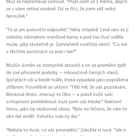
Muž se nepřestával usmívat. "Přijel jsem až z města, abych
se s vámi setkal osobně. Dá se říct, že jsem váš velký
fanoušek."
"To je jen poloviční odpověď," řekla chladně. Levé oko se jí
zalesklo náznakem oranžové barvy a pod tou iluzí viděla
muže, jaký skutečně je. Zamračeně svraštila obočí. "Co má
v těchhle pustinách za práci fae?"
Mužův úsměv se zlomyslně zkroutil a on se proměnil zpět
do své přirozené podoby — inkoustově černých vlasů,
špičatých uší a bledé tváře, která vypadala jako poprášená
stříbrem. Posměšně se uklonil. "Těší mě, že vás poznávám,
Blesková Anko. Jmenuji se Oko — a právě kvůli vaší
schopnosti prohlédnout iluze jsem vás hledal." Naklonil
hlavu, jako by obdivoval obraz. "Bylo mi řečeno, že vám to
oko dal anděl. Vskutku vzácný dar."
"Nebyla to iluze, co vás prozradilo." Založila si ruce. "Jde o