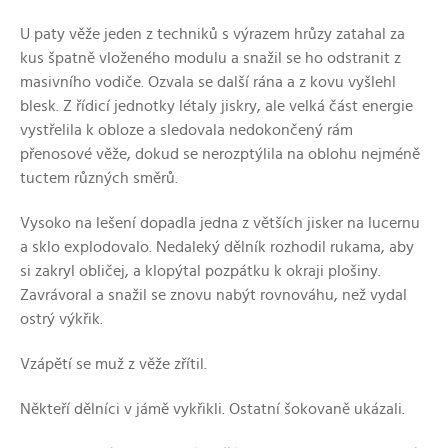
U paty věže jeden z techniků s výrazem hrůzy zatahal za
kus špatně vloženého modulu a snažil se ho odstranit z
masivního vodiče. Ozvala se další rána a z kovu vyšlehl
blesk. Z řídicí jednotky létaly jiskry, ale velká část energie
vystřelila k obloze a sledovala nedokončený rám
přenosové věže, dokud se nerozptýlila na oblohu nejméně
tuctem různých směrů.
Vysoko na lešení dopadla jedna z větších jisker na lucernu
a sklo explodovalo. Nedaleký dělník rozhodil rukama, aby
si zakryl obličej, a klopýtal pozpátku k okraji plošiny.
Zavrávoral a snažil se znovu nabýt rovnováhu, než vydal
ostrý výkřik.
Vzápětí se muž z věže zřítil.
Někteří dělníci v jámě vykřikli. Ostatní šokovaně ukázali.